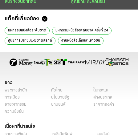
สับรางวันอาทิตย์
คุณชาย ตะลอนชิม
แท็กที่เกี่ยวข้อง
มหกรรมหนังสือระดับชาติ
มหกรรมหนังสือระดับชาติ ครั้งที่ 24
ศูนย์การประชุมแห่งชาติสิริกิติ์
งานหนังสือเด็กและเยาวชน
ชาเลนเจอร์ 2 อิมแพ็ค เมืองทองธานี
ทีวีบันเทิง
แจ๋วริมจอ
การศึกษา
ข่าว
พระราชสำนัก
ทั่วไทย
ในกระแส
การเมือง
นโยบายรัฐ
ต่างประเทศ
อาชญากรรม
ยานยนต์
ราคาทองคำ
ความยั่งยืน
เนื้อหาที่น่าสนใจ
รายงานพิเศษ
หนังสือพิมพ์
คอลัมน์