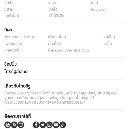
บันเทิง
ดวง
หวย
นิยาย
วิดีโอ
Podcast
ไลฟ์สไตล์
มัลติมีเดีย
กีฬา
ฟุตบอลต่่างประเทศ
ฟุตบอลไทย
คอลัมน์
ไฟต์สปอร์ต
กีฬาโลก
วิดีโอ
แกลเลอรี่
Carabao 7-a-Side Cup
ช็อปปิ้ง
ไทยรัฐอีเวนต์
เกี่ยวกับไทยรัฐ
กิจกรรม
ร่วมงานกับเรา
เกี่ยวกับไทยรัฐ
มูลนิธิไทยรัฐ
ศูนย์ข้อมูลไทยรัฐ
FAQ
ศูนย์ช่วยเหลือ
นโยบายคุ้มครองข้อมูลส่วนบุคคลไทยรัฐกรุ๊ป
เงื่อนไขข้อตกลงการใช้บริการ
ติดต่อเรา
ติดต่อโฆษณา
ติดตามเราได้ที่