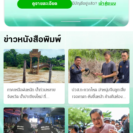
ดูรายละเอียด
มีบัญชีอยู่แล้ว?
เข้าสู่ระบบ
ข่าวหนังสือพิมพ์
ภาคเหนือฝนหนัก น้ำท่วมหลาย
ปวส.กะซวกโหด ฆ่าหนุ่มจีนลูกเสี่ย
จังหวัด นํ้าบ่าเชียงใหม่ ที่
เจอคาตา-หึงขึ้นหน้า ค้างคืนห้อง
แม่ฮ่องสอน ซัดสะพานขาด
แฟนสาว