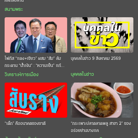
หลักสิบล้าน
สนามพระ
โฟกัส “แดง+เขียว” ผสม “ส้ม” ล้ม
บุคคลในข่าว 9 สิงหาคม 2569
กระดาน “นํ้าเงิน” : “หวานเย็น” แก้
กระหาย “อนุทิน” ดักตีกินสบาย
บุคคลในข่าว
วิเคราะห์การเมือง
“เด็ก” คืออนาคตของชาติ
“กระเพาะปลาตลาดพลู สาขา 2” ของ
อร่อยย่านบางแค