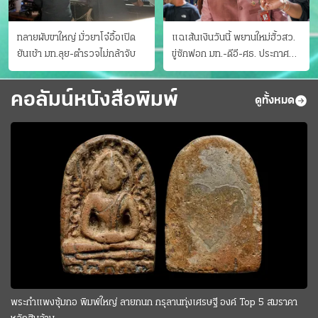
ทลายผับขาใหญ่ มั่วยาโจ๋อื้อเปิด
แฉเส้นเงินวันนี้ พยานใหม่ฮั้วสว.
ยันเช้า มท.ลุย-ตำรวจไม่กล้าจับ
ขู่ซักฟอก มท.-ดีอี-ศธ. ประกาศ
บัญชีท้องถิ่น
คอลัมน์หนังสือพิมพ์
ดูทั้งหมด
พระกำแพงซุ้มกอ พิมพ์ใหญ่ ลายกนก กรุลานทุ่งเศรษฐี องค์ Top 5 สมราคา