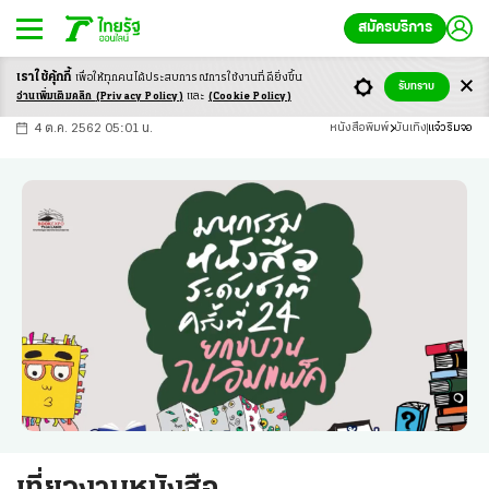
สมัครบริการ
เราใช้คุ้กกี้
เพื่อให้ทุกคนได้ประสบ
การณ์การใช้งานที่ดียิ่งขึ้น
+
ก
ก
-ก
รับทราบ
อ่านเพิ่มเติมคลิก
(Privacy Policy)
และ
(Cookie Policy)
4 ต.ค. 2562 05:01 น.
หนังสือพิมพ์
บันเทิง
แจ๋วริมจอ
เที่ยวงานหนังสือ