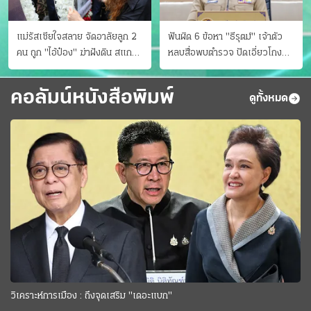
แม่รัสเซียใจสลาย จัดอาลัยลูก 2
ฟันผิด 6 ข้อหา "ธีรุตม์" เจ้าตัว
คน ถูก "ไอ้ป๋อง" ฆ่าฝังดิน สแกน
หลบสื่อพบตำรวจ ปัดเอี่ยวโกง
ไม่มีศพเพิ่ม
สอบท้องถิ่น จ่อบี้รํ่ารวยมากปกติ
คอลัมน์หนังสือพิมพ์
ดูทั้งหมด
วิเคราะห์การเมือง : ถึงจุดเสริม "เดอะแบก"