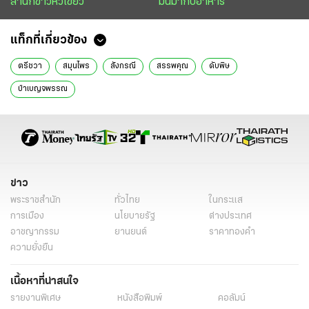
สำนักข่าวหัวเขียว
มันมากับอาหาร
แท็กที่เกี่ยวข้อง
ตรีชวา
สมุนไพร
สังกรณี
สรรพคุณ
ดับพิษ
ป่าเบญจพรรณ
ข่าว
พระราชสำนัก
ทั่วไทย
ในกระแส
การเมือง
นโยบายรัฐ
ต่างประเทศ
อาชญากรรม
ยานยนต์
ราคาทองคำ
ความยั่งยืน
เนื้อหาที่น่าสนใจ
รายงานพิเศษ
หนังสือพิมพ์
คอลัมน์