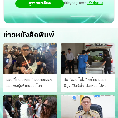
ดูรายละเอียด
มีบัญชีอยู่แล้ว?
เข้าสู่ระบบ
ข่าวหนังสือพิมพ์
รวบ "โทน บางแค" ตุ๋นขายกล้อง
ศพ "ฮลุน โซโล่" ถึงไทย ผลผ่า
ส่องพระรุ่นพิเศษลวงโลก
พิสูจน์ยันหัวใจ-ล้มเหลว ไม่พบ
บาดแผล