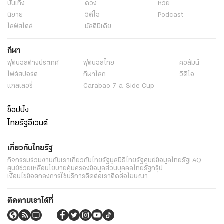
บันเทิง
ดวง
หวย
นิยาย
วิดีโอ
Podcast
ไลฟ์สไตล์
มัลติมีเดีย
กีฬา
ฟุตบอลต่่างประเทศ
ฟุตบอลไทย
คอลัมน์
ไฟต์สปอร์ต
กีฬาโลก
วิดีโอ
แกลเลอรี่
Carabao 7-a-Side Cup
ช็อปปิ้ง
ไทยรัฐอีเวนต์
เกี่ยวกับไทยรัฐ
กิจกรรม
ร่วมงานกับเรา
เกี่ยวกับไทยรัฐ
มูลนิธิไทยรัฐ
ศูนย์ข้อมูลไทยรัฐ
FAQ
ศูนย์ช่วยเหลือ
นโยบายคุ้มครองข้อมูลส่วนบุคคลไทยรัฐกรุ๊ป
เงื่อนไขข้อตกลงการใช้บริการ
ติดต่อเรา
ติดต่อโฆษณา
ติดตามเราได้ที่