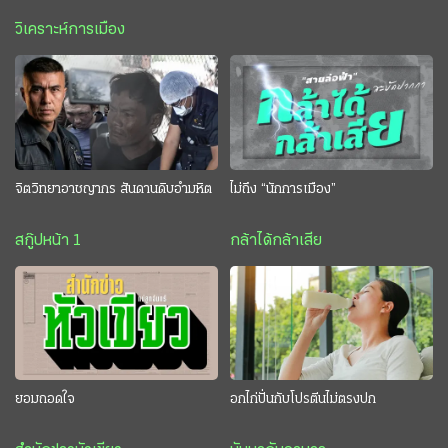
วิเคราะห์การเมือง
จิตวิทยาอาชญากร สันดานดิบอำมหิต
ไม่ถึง “นักการเมือง”
สกู๊ปหน้า 1
กล้าได้กล้าเสีย
ยอมถอดใจ
อกไก่ปั่นกับโปรตีนไม่ตรงปก