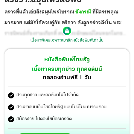
คราวที่แล้วเอ่ยถึงสมุนไพรโบราณ
สังกรณี
ที่มีสรรพคุณ
มากมาย แต่มักใช้ควบคู่กับ ตรีชวา ดังถูกกล่าวถึงใน พระ
ราชนิพนธ์เรื่องรามเกียรติ์ ตอนพระลักษมณ์โดนหอกโมกข
เนื้อหาพิเศษเฉพาะสมาชิกหนังสือพิมพ์เท่านั้น
ศักดิ์ ต้องให้หนุมานไปเก็บ สังกรณี–ตรีชวา มาทำเป็นยาพอก
จึงจะหาย
หนังสือพิมพ์ไทยรัฐ
เนื้อหาครบทุกข่าว ทุกคอลัมน์
ทดลองอ่านฟรี 1 วัน
อ่านทุกข่าว และคอลัมน์ได้ไม่จำกัด
อ่านข่าวบนเว็บไซต์ไทยรัฐ แบบไม่มีโฆษณารบกวน
สมัครง่าย ไม่ต้องใช้บัตรเครดิต