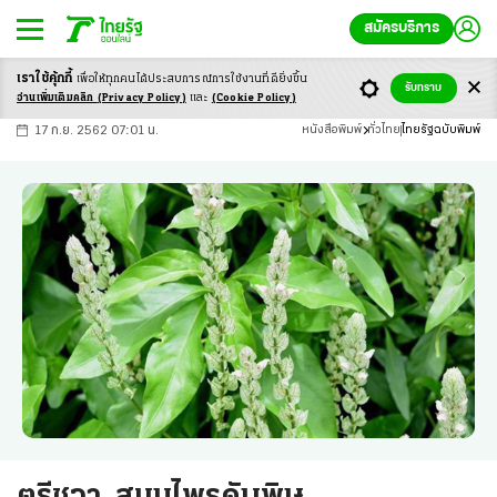
สมัครบริการ
เราใช้คุ้กกี้
เพื่อให้ทุกคนได้ประสบ
การณ์การใช้งานที่ดียิ่งขึ้น
+
ก
ก
-ก
รับทราบ
อ่านเพิ่มเติมคลิก
(Privacy Policy)
และ
(Cookie Policy)
17 ก.ย. 2562 07:01 น.
หนังสือพิมพ์
ทั่วไทย
ไทยรัฐฉบับพิมพ์
ตรีชวา..สมุนไพรดับพิษ