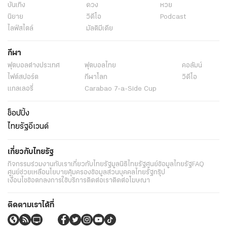
บันเทิง
ดวง
หวย
นิยาย
วิดีโอ
Podcast
ไลฟ์สไตล์
มัลติมีเดีย
กีฬา
ฟุตบอลต่่างประเทศ
ฟุตบอลไทย
คอลัมน์
ไฟต์สปอร์ต
กีฬาโลก
วิดีโอ
แกลเลอรี่
Carabao 7-a-Side Cup
ช็อปปิ้ง
ไทยรัฐอีเวนต์
เกี่ยวกับไทยรัฐ
กิจกรรม
ร่วมงานกับเรา
เกี่ยวกับไทยรัฐ
มูลนิธิไทยรัฐ
ศูนย์ข้อมูลไทยรัฐ
FAQ
ศูนย์ช่วยเหลือ
นโยบายคุ้มครองข้อมูลส่วนบุคคลไทยรัฐกรุ๊ป
เงื่อนไขข้อตกลงการใช้บริการ
ติดต่อเรา
ติดต่อโฆษณา
ติดตามเราได้ที่