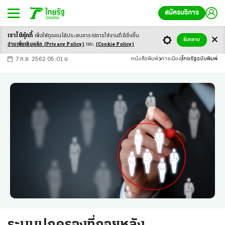
สมัครบริการ
เราใช้คุ้กกี้
เพื่อให้ทุกคนได้ประสบ
การณ์การใช้งานที่ดียิ่งขึ้น
+
ก
ก
-ก
รับทราบ
อ่านเพิ่มเติมคลิก
(Privacy Policy)
และ
(Cookie Policy)
7 ก.ย. 2562 05:01 น.
หนังสือพิมพ์
การเมือง
ไทยรัฐฉบับพิมพ์
ระบบปกครองที่ถอยหลัง