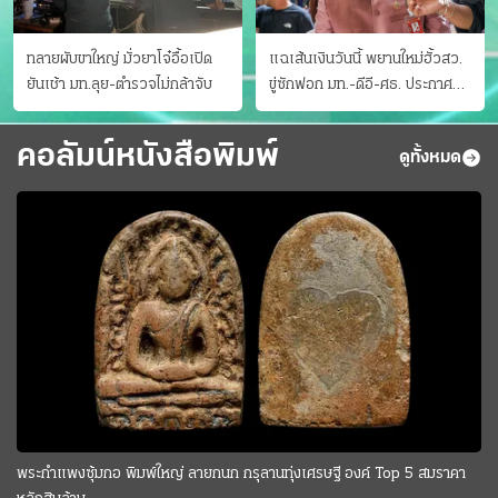
ทลายผับขาใหญ่ มั่วยาโจ๋อื้อเปิด
แฉเส้นเงินวันนี้ พยานใหม่ฮั้วสว.
ยันเช้า มท.ลุย-ตำรวจไม่กล้าจับ
ขู่ซักฟอก มท.-ดีอี-ศธ. ประกาศ
บัญชีท้องถิ่น
คอลัมน์หนังสือพิมพ์
ดูทั้งหมด
พระกำแพงซุ้มกอ พิมพ์ใหญ่ ลายกนก กรุลานทุ่งเศรษฐี องค์ Top 5 สมราคา