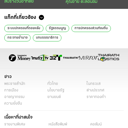
สับรางวันอาทิตย์
คุณชาย ตะลอนชิม
แท็กที่เกี่ยวข้อง
ระบบปกครองที่ถอยหลัง
รัฐธรรมนูญ
การปกครองส่วนท้องถิ่น
กระจายอำนาจ
บทบรรณาธิการ
ข่าว
พระราชสำนัก
ทั่วไทย
ในกระแส
การเมือง
นโยบายรัฐ
ต่างประเทศ
อาชญากรรม
ยานยนต์
ราคาทองคำ
ความยั่งยืน
เนื้อหาที่น่าสนใจ
รายงานพิเศษ
หนังสือพิมพ์
คอลัมน์