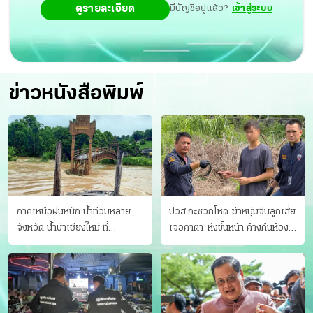
ดูรายละเอียด
มีบัญชีอยู่แล้ว?
เข้าสู่ระบบ
ข่าวหนังสือพิมพ์
ภาคเหนือฝนหนัก น้ำท่วมหลาย
ปวส.กะซวกโหด ฆ่าหนุ่มจีนลูกเสี่ย
จังหวัด นํ้าบ่าเชียงใหม่ ที่
เจอคาตา-หึงขึ้นหน้า ค้างคืนห้อง
แม่ฮ่องสอน ซัดสะพานขาด
แฟนสาว