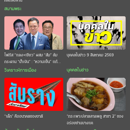
หลักสิบล้าน
สนามพระ
โฟกัส “แดง+เขียว” ผสม “ส้ม” ล้ม
บุคคลในข่าว 9 สิงหาคม 2569
กระดาน “นํ้าเงิน” : “หวานเย็น” แก้
กระหาย “อนุทิน” ดักตีกินสบาย
บุคคลในข่าว
วิเคราะห์การเมือง
“เด็ก” คืออนาคตของชาติ
“กระเพาะปลาตลาดพลู สาขา 2” ของ
อร่อยย่านบางแค