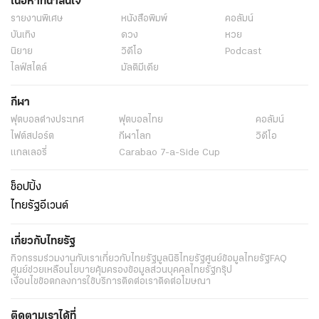
เนื้อหาที่น่าสนใจ
รายงานพิเศษ
หนังสือพิมพ์
คอลัมน์
บันเทิง
ดวง
หวย
นิยาย
วิดีโอ
Podcast
ไลฟ์สไตล์
มัลติมีเดีย
กีฬา
ฟุตบอลต่่างประเทศ
ฟุตบอลไทย
คอลัมน์
ไฟต์สปอร์ต
กีฬาโลก
วิดีโอ
แกลเลอรี่
Carabao 7-a-Side Cup
ช็อปปิ้ง
ไทยรัฐอีเวนต์
เกี่ยวกับไทยรัฐ
กิจกรรม
ร่วมงานกับเรา
เกี่ยวกับไทยรัฐ
มูลนิธิไทยรัฐ
ศูนย์ข้อมูลไทยรัฐ
FAQ
ศูนย์ช่วยเหลือ
นโยบายคุ้มครองข้อมูลส่วนบุคคลไทยรัฐกรุ๊ป
เงื่อนไขข้อตกลงการใช้บริการ
ติดต่อเรา
ติดต่อโฆษณา
ติดตามเราได้ที่