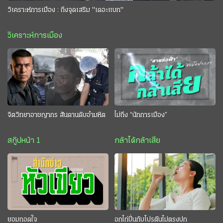
วิเคราะห์การเมือง : ถึงจุดเสริม "เดอะแบก"
วิเคราะห์การเมือง
จิตวิทยาอาชญากร สันดานดิบอำมหิต
ไม่ถึง “นักการเมือง”
สกู๊ปหน้า 1
กล้าได้กล้าเสีย
ยอมถอดใจ
อกไก่ปั่นกับโปรตีนไม่ตรงปก