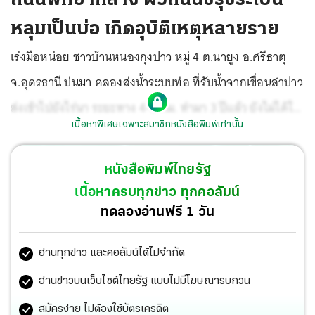
หลุมเป็นบ่อ เกิดอุบัติเหตุหลายราย
เร่งมือหน่อย ชาวบ้านหนองกุงปาว หมู่ 4 ต.นายูง อ.ศรีธาตุ
จ.อุดรธานี บ่นมา คลองส่งน้ำระบบท่อ ที่รับน้ำจากเขื่อนลำปาว
ส่งเข้าไปยังไร่นา ระยะทาง 4-5 กม. ทำมา 3 ปีแล้ว ยังไม่ได้ใช้
เนื้อหาพิเศษเฉพาะสมาชิกหนังสือพิมพ์เท่านั้น
งานสักที เพราะระบบเชื่อมต่อยังไม่สมบูรณ์ กรมชลประทาน
ช่วยเร่งดำเนินการด้วย ชาวบ้านจะได้ใช้ประโยชน์ เพราะนั่ง
หนังสือพิมพ์ไทยรัฐ
มองท่อมานานแล้ว
เนื้อหาครบทุกข่าว ทุกคอลัมน์
ทดลองอ่านฟรี 1 วัน
อ่านทุกข่าว และคอลัมน์ได้ไม่จำกัด
อ่านข่าวบนเว็บไซต์ไทยรัฐ แบบไม่มีโฆษณารบกวน
สมัครง่าย ไม่ต้องใช้บัตรเครดิต