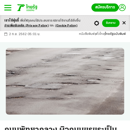
สมัครบริการ
เราใช้คุ้กกี้
เพื่อให้ทุกคนได้ประสบ
การณ์การใช้งานที่ดียิ่งขึ้น
+
ก
ก
-ก
รับทราบ
อ่านเพิ่มเติมคลิก
(Privacy Policy)
และ
(Cookie Policy)
2 ก.ย. 2562 05:01 น.
หนังสือพิมพ์
ทั่วไทย
ไทยรัฐฉบับพิมพ์
ถนนพัทยากลาง ผิวถนนขรุขระเป็น