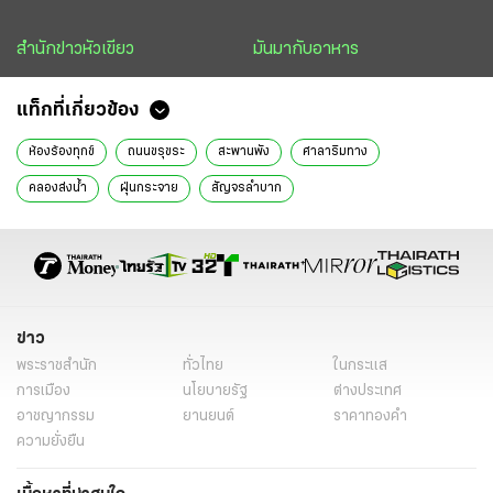
สำนักข่าวหัวเขียว
มันมากับอาหาร
แท็กที่เกี่ยวข้อง
ห้องร้องทุกข์
ถนนขรุขระ
สะพานพัง
ศาลาริมทาง
คลองส่งน้ำ
ฝุ่นกระจาย
สัญจรลำบาก
ข่าว
พระราชสำนัก
ทั่วไทย
ในกระแส
การเมือง
นโยบายรัฐ
ต่างประเทศ
อาชญากรรม
ยานยนต์
ราคาทองคำ
ความยั่งยืน