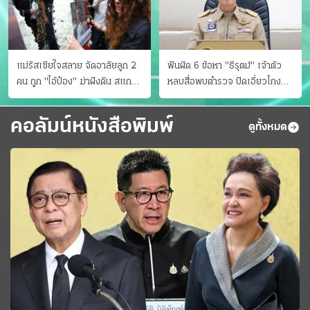
แม่รัสเซียใจสลาย จัดอาลัยลูก 2
ฟันผิด 6 ข้อหา "ธีรุตม์" เจ้าตัว
คน ถูก "ไอ้ป๋อง" ฆ่าฝังดิน สแกน
หลบสื่อพบตำรวจ ปัดเอี่ยวโกง
ไม่มีศพเพิ่ม
สอบท้องถิ่น จ่อบี้รํ่ารวยมากปกติ
คอลัมน์หนังสือพิมพ์
ดูทั้งหมด