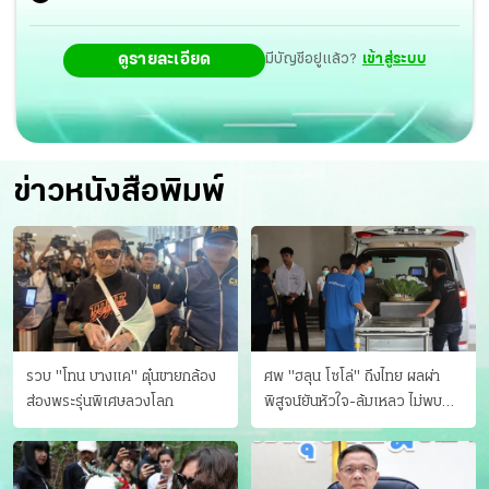
ดูรายละเอียด
มีบัญชีอยู่แล้ว?
เข้าสู่ระบบ
ข่าวหนังสือพิมพ์
รวบ "โทน บางแค" ตุ๋นขายกล้อง
ศพ "ฮลุน โซโล่" ถึงไทย ผลผ่า
ส่องพระรุ่นพิเศษลวงโลก
พิสูจน์ยันหัวใจ-ล้มเหลว ไม่พบ
บาดแผล