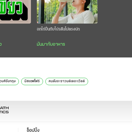
อกไก่ปั่นกับโปรตีนไม่ตรงปก
ว
มันมากับอาหาร
วงศ์อังกฤษ
มิสแซฟไฟร์
คนดังอะราวนด์เดอะเวิลด์
ช็อปปิ้ง