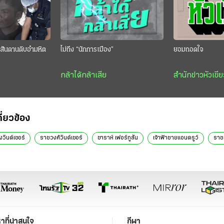
สันดานดิบอำมหิต
ไม่ถึง “นักการเมือง”
ยอมถอดใจ
กล้าได้กล้าเสีย
สำนักข่าวหัวเขีย
กี่ยวข้อง
งวินด์เซอร์
ราชวงศ์วินด์เซอร์
ซาราห์ เฟอร์กูสัน
เจ้าฟ้าชายแอนดรูว์
ราช
หาที่น่าสนใจ
กีฬา