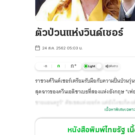
ตัวป่วนแห่งวินด์เซอร์
24 ส.ค. 2562 05:03 น.
+
ก
ก
-ก
ฟังข่าว
Light
ราชวงศ์วินด์เซอร์เตรียมรับมือกับความปั่นป่วนว
สุดฉาวของควีนเอลิซาเบธที่สองแห่งอังกฤษ “เฟอร์ก
ชายแอนดรูว์” ดัชเชสแห่งยอร์ค แต่ยังไงซะก็คงต้อ
เนื้อหาพิเศษเฉพาะ
ค่อยปลื้มความบ้าบิ่นของ “เฟอร์กี้” มาแต่ไหนแต่
หนังสือพิมพ์ไทยรัฐ
เนื