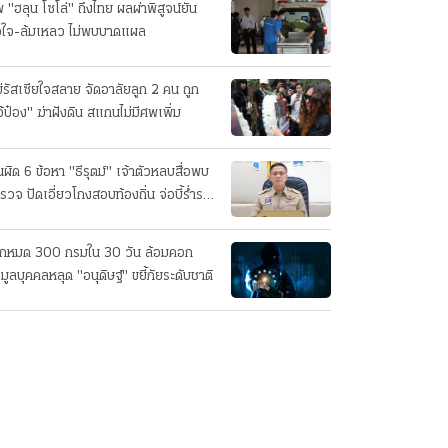
 "ฮลุน โซโล่" ถึงไทย ผลผ่าพิสูจน์ยัน
วใจ-ล้มเหลว ไม่พบบาดแผล
่รัสเซียใจสลาย จัดอาลัยลูก 2 คน ถูก
อ้ป๋อง" ฆ่าฝังดิน สแกนไม่มีศพเพิ่ม
นผิด 6 ข้อหา "ธีรุตม์" เจ้าตัวหลบสื่อพบ
รวจ ปัดเอี่ยวโกงสอบท้องถิ่น จ่อบี้รํ่ารวย
กปกติ
็กหมด 300 กรมใน 30 วัน ล้อมคอก
อมูลบุคคลหลุด "อนุดิษฐ์" ขยี้ภัยระดับชาติ