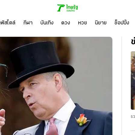
ลฟ์สไตล์
กีฬา
บันเทิง
ดวง
หวย
นิยาย
ช็อปปิ้ง
ข
รว