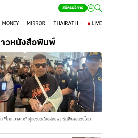
สมัครบริการ
MONEY
MIRROR
THAIRATH +
LIVE
่าวหนังสือพิมพ์
บ "โทน บางแค" ตุ๋นขายกล้องส่องพระรุ่นพิเศษลวงโลก