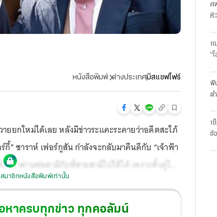
ศพ
หั
แม
"ไ
หนังสือพิมพ์
ต่างประเทศ
มิสแซฟไฟร์
ฟั
ตำ
มา
เช
ุ่นวายยกใหม่ได้เลย หลังมีข่าวระแคะระคายว่าอดีตสะใภ้
ข้
ี้” ซาราห์ เฟอร์กูสัน กำลังจะกลับมาคืนดีกับ “เจ้าฟ้า
งฝ่าด่านพ่อสามีกับพี่ชายสามีไปให้ได้ เพราะทั้งคู่ไม่
สมาชิกหนังสือพิมพ์เท่านั้น
ไร
้อหาครบทุกข่าว ทุกคอลัมน์