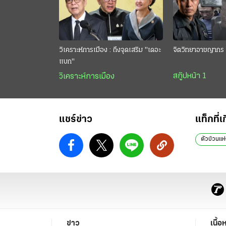
วิเคราะห์การเมือง : ถึงจุดเสริม "เดอะ
จิตวิทยาอาชญากร 
แบก"
สกู๊ปหน้า 1
วิเคราะห์การเมือง
แชร์ข่าว
แท็กที่เ
ตัวป่วนแห่
ข่าว
เนื้อ