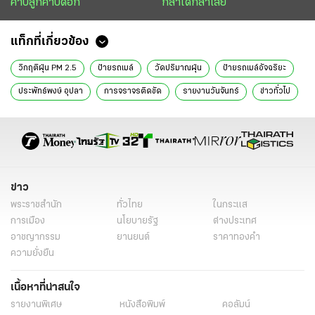
คาบลูกคาบดอก
กล้าได้กล้าเสีย
แท็กที่เกี่ยวข้อง
วิกฤติฝุ่น PM 2.5
ป้ายรถเมล์
วัดปริมาณฝุ่น
ป้ายรถเมล์อัจฉริยะ
ประพัทธ์พงษ์ อุปลา
การจราจรติดขัด
รายงานวันจันทร์
ข่าวทั่วไป
ข่าว
พระราชสำนัก
ทั่วไทย
ในกระแส
การเมือง
นโยบายรัฐ
ต่างประเทศ
อาชญากรรม
ยานยนต์
ราคาทองคำ
ความยั่งยืน
เนื้อหาที่น่าสนใจ
รายงานพิเศษ
หนังสือพิมพ์
คอลัมน์