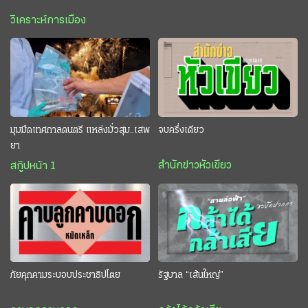
วิเคราะห์การเมือง
มุมมืดเทศกาลดนตรี แหล่งมั่วสุม..เสพ
จบครึ่งเดียว
ยา
สำนักข่าวหัวเขียว
สกู๊ปหน้า 1
ภัยคุกคามระบอบประชาธิปไตย
รัฐบาล “เส้นใหญ่”