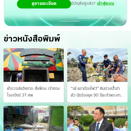
ดูรายละเอียด
มีบัญชีอยู่แล้ว?
เข้าสู่ระบบ
ข่าวหนังสือพิมพ์
ตำรวจส่งอัยการ-สั่งฟ้อง เจ้าของ
"เต้ ดราก้อนไฟว์" หินถ่วงน้ำฆ่า
โรงเบียร์ 37 ศพ
ตัว นักร้องยุค 90 อืดเจ้าพระยา
แฟนหาตัววุ่น เครียดธุรกิจ!