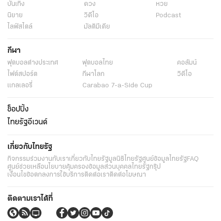
บันเทิง
ดวง
หวย
นิยาย
วิดีโอ
Podcast
ไลฟ์สไตล์
มัลติมีเดีย
กีฬา
ฟุตบอลต่่างประเทศ
ฟุตบอลไทย
คอลัมน์
ไฟต์สปอร์ต
กีฬาโลก
วิดีโอ
แกลเลอรี่
Carabao 7-a-Side Cup
ช็อปปิ้ง
ไทยรัฐอีเวนต์
เกี่ยวกับไทยรัฐ
กิจกรรม
ร่วมงานกับเรา
เกี่ยวกับไทยรัฐ
มูลนิธิไทยรัฐ
ศูนย์ข้อมูลไทยรัฐ
FAQ
ศูนย์ช่วยเหลือ
นโยบายคุ้มครองข้อมูลส่วนบุคคลไทยรัฐกรุ๊ป
เงื่อนไขข้อตกลงการใช้บริการ
ติดต่อเรา
ติดต่อโฆษณา
ติดตามเราได้ที่