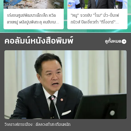
เก๋งชนศูนย์พัฒนาเด็กเล็ก หวิด
"หนู" จวกยับ "โรม" มั่ว-ปั่นเฟ
ตายหมู่ ผนังปูนพังทะลุ คนขับเมา
กนิวส์ ปัดเอี่ยวทํา "ทีโออาร์"
ยา
ต้นทางโกงสอบฉาว
คอลัมน์หนังสือพิมพ์
ดูทั้งหมด
วิเคราะห์การเมือง : ดีลลวงทำสะเทือนหนัก