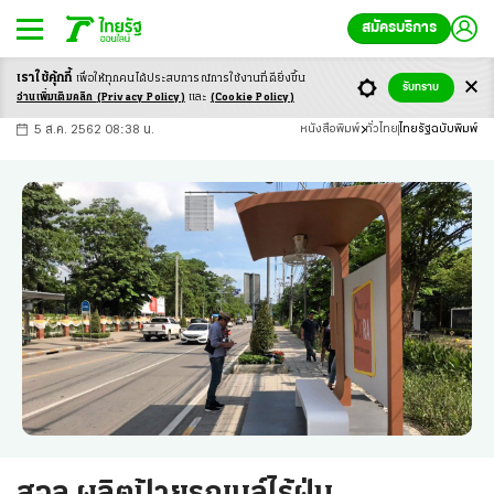
สมัครบริการ
เราใช้คุ้กกี้
เพื่อให้ทุกคนได้ประสบ
การณ์การใช้งานที่ดียิ่งขึ้น
+
ก
ก
-ก
รับทราบ
อ่านเพิ่มเติมคลิก
(Privacy Policy)
และ
(Cookie Policy)
5 ส.ค. 2562 08:38 น.
หนังสือพิมพ์
ทั่วไทย
ไทยรัฐฉบับพิมพ์
สจล.ผลิตป้ายรถเมล์ไร้ฝุ่น