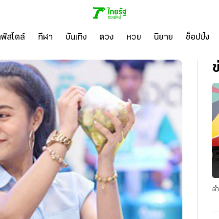
ลฟ์สไตล์
กีฬา
บันเทิง
ดวง
หวย
นิยาย
ช็อปปิ้ง
ข
ตำ