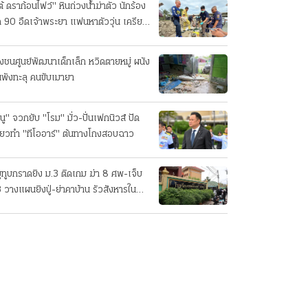
ต้ ดราก้อนไฟว์" หินถ่วงน้ำฆ่าตัว นักร้อง
ค 90 อืดเจ้าพระยา แฟนหาตัววุ่น เครียด
รกิจ!
๋งชนศูนย์พัฒนาเด็กเล็ก หวิดตายหมู่ ผนัง
นพังทะลุ คนขับเมายา
นู" จวกยับ "โรม" มั่ว-ปั่นเฟกนิวส์ ปัด
ี่ยวทํา "ทีโออาร์" ต้นทางโกงสอบฉาว
ยูทูบกราดยิง ม.3 ติดเกม ฆ่า 8 ศพ-เจ็บ
 วางแผนยิงปู่-ย่าคาบ้าน รัวสังหารใน
งเรียนทีละคน