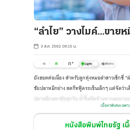
“ลำไย” วางไมค์...ขายหม
3 ส.ค. 2562 06:15 น.
+
ก
ก
-ก
ฟังข่าว
Light
ยังฮอตต่อเนื่อง สำหรับลูกทุ่งหมอลำสาวเซ็กซี่ “ล
ชัยปลาหมึกย่าง สตรีทฟู้ดรถเข็นเล็กๆ แต่จัดว่าเด
ปลาหมึกมหาชัยทุกวัน น้ำจิ้มจัดจ้านจากมะนาวแท้
เนื้อหาพิเศษเฉพาะ
หนังสือพิมพ์ไทยรัฐ
เนื