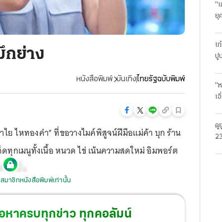
"เ
ยุ
ธุ
เก
ึกย่าง
ปู
หนังสือพิมพ์
บันเทิง
ไทยรัฐฉบับพิมพ์
"ห
เอ
ดู
ำไย ไหทองคำ” ที่ขอวางไมค์พิสูจน์ฝีมือแม่ค้า บุก ร้าน
23
็ดทุกเมนูทั้งเนื้อ หนวด ไข่ เน้นความสดใหม่ อิมพอร์ต
โร
เท่านั้น
สมาชิกหนังสือพิมพ์เท่านั้น
้อหาครบทุกข่าว ทุกคอลัมน์