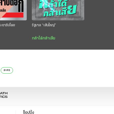
ระชาธิปไตย
รัฐบาล “เส้นใหญ่”
กล้าได้กล้าเสีย
ละคร
ช็อปปิ้ง