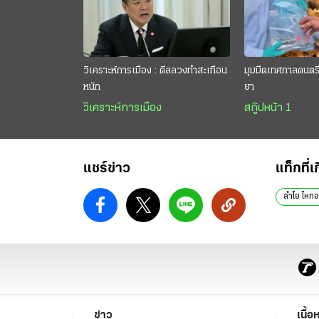
วิเคราะห์การเมือง : ดีลลวงทำสะเทือน
มุมมืดเทศกาลดนตรี 
หนัก
ยา
วิเคราะห์การเมือง
สกู๊ปหน้า 1
แชร์ข่าว
แท็กที่เ
ลำไย ไหท
ข่าว
เนื้อ