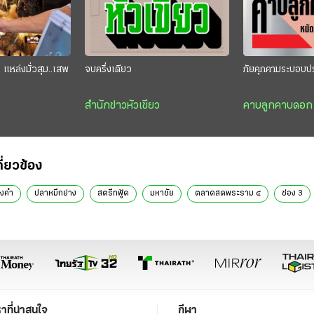
แหล่งมั่วสุม..เสพ
จบครึ่งเดียว
ภัยคุกคามระบอบป
สำนักข่าวหัวเขียว
คาบลูกคาบดอก
กี่ยวข้อง
องคำ
ปลาหมึกย่าง
สตรีทฟู้ด
มหาชัย
ตลาดสดพระราม ๔
ช่อง 3
หาที่น่าสนใจ
กีฬา