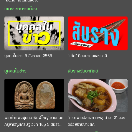
“อนุทิน” ดักตีกินสบาย
วิเคราะห์การเมือง
บุคคลในข่าว 9 สิงหาคม 2569
“เด็ก” คืออนาคตของชาติ
บุคคลในข่าว
สับรางวันอาทิตย์
พระกำแพงซุ้มกอ พิมพ์ใหญ่ ลายกนก
“กระเพาะปลาตลาดพลู สาขา 2” ของ
กรุลานทุ่งเศรษฐี องค์ Top 5 สมราคา
อร่อยย่านบางแค
หลักสิบล้าน