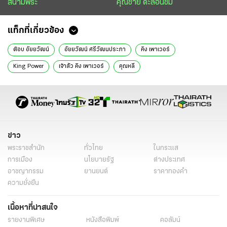
สนามพระ
คุณชาย ตะลอนชิม
แท็กที่เกี่ยวข้อง
ต๊อบ อัยยวัฒน์
อัยยวัฒน์ ศรีวัฒนประภา
คิง เพาเวอร์
King Power
เจ้าสัว คิง เพาเวอร์
คุณหลี
ข่าว
พระราชสำนัก
ทั่วไทย
ในกระแส
การเมือง
นโยบายรัฐ
ต่างประเทศ
อาชญากรรม
ยานยนต์
ราคาทองคำ
ความยั่งยืน
เนื้อหาที่น่าสนใจ
รายงานพิเศษ
หนังสือพิมพ์
คอลัมน์