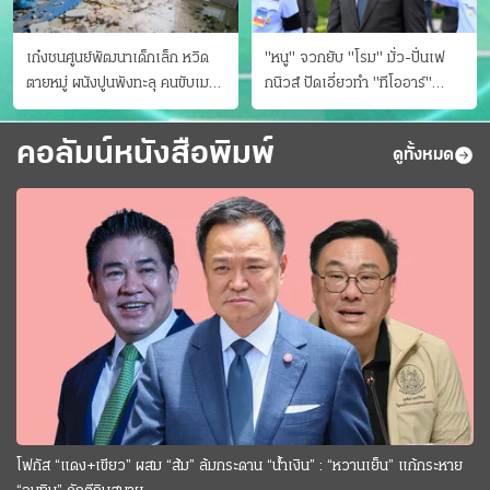
เก๋งชนศูนย์พัฒนาเด็กเล็ก หวิด
"หนู" จวกยับ "โรม" มั่ว-ปั่นเฟ
ตายหมู่ ผนังปูนพังทะลุ คนขับเมา
กนิวส์ ปัดเอี่ยวทํา "ทีโออาร์"
ยา
ต้นทางโกงสอบฉาว
คอลัมน์หนังสือพิมพ์
ดูทั้งหมด
โฟกัส “แดง+เขียว” ผสม “ส้ม” ล้มกระดาน “นํ้าเงิน” : “หวานเย็น” แก้กระหาย