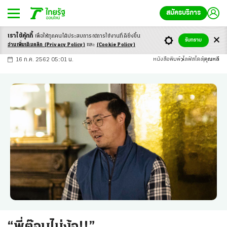
สมัครบริการ
เราใช้คุ้กกี้
เพื่อให้ทุกคนได้ประสบ
การณ์การใช้งานที่ดียิ่งขึ้น
+
ก
ก
-ก
รับทราบ
อ่านเพิ่มเติมคลิก
(Privacy Policy)
และ
(Cookie Policy)
16 ก.ค. 2562 05:01 น.
หนังสือพิมพ์
ไลฟ์สไตล์
คุณหลี
“พี่ต๊อบไม่ง้อ!!”