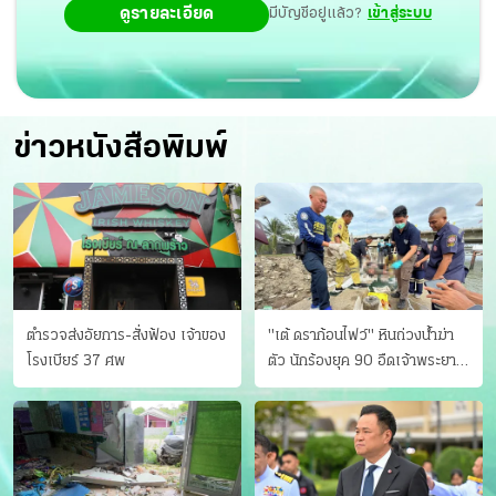
ดูรายละเอียด
มีบัญชีอยู่แล้ว?
เข้าสู่ระบบ
ข่าวหนังสือพิมพ์
ตำรวจส่งอัยการ-สั่งฟ้อง เจ้าของ
"เต้ ดราก้อนไฟว์" หินถ่วงน้ำฆ่า
โรงเบียร์ 37 ศพ
ตัว นักร้องยุค 90 อืดเจ้าพระยา
แฟนหาตัววุ่น เครียดธุรกิจ!