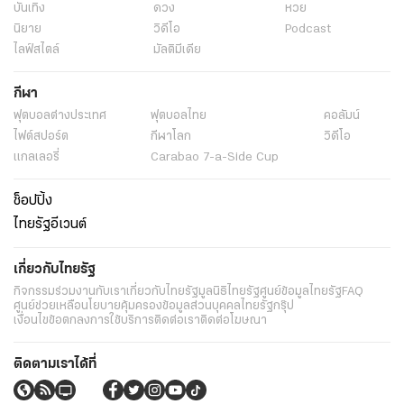
บันเทิง
ดวง
หวย
นิยาย
วิดีโอ
Podcast
ไลฟ์สไตล์
มัลติมีเดีย
กีฬา
ฟุตบอลต่่างประเทศ
ฟุตบอลไทย
คอลัมน์
ไฟต์สปอร์ต
กีฬาโลก
วิดีโอ
แกลเลอรี่
Carabao 7-a-Side Cup
ช็อปปิ้ง
ไทยรัฐอีเวนต์
เกี่ยวกับไทยรัฐ
กิจกรรม
ร่วมงานกับเรา
เกี่ยวกับไทยรัฐ
มูลนิธิไทยรัฐ
ศูนย์ข้อมูลไทยรัฐ
FAQ
ศูนย์ช่วยเหลือ
นโยบายคุ้มครองข้อมูลส่วนบุคคลไทยรัฐกรุ๊ป
เงื่อนไขข้อตกลงการใช้บริการ
ติดต่อเรา
ติดต่อโฆษณา
ติดตามเราได้ที่