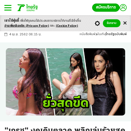
สมัครบริการ
เราใช้คุ้กกี้
เพื่อให้ทุกคนได้ประสบ
การณ์การใช้งานที่ดียิ่งขึ้น
+
ก
ก
-ก
รับทราบ
อ่านเพิ่มเติมคลิก
(Privacy Policy)
และ
(Cookie Policy)
4 เม.ย. 2562 06:15 น.
หนังสือพิมพ์
บันเทิง
ไทยรัฐฉบับพิมพ์
"เกรซ" งดเดินตลาด พลิกเล่นร้ายสุด