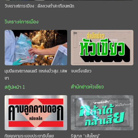
วิเคราะห์การเมือง : ดีลลวงทำสะเทือนหนัก
วิเคราะห์การเมือง
มุมมืดเทศกาลดนตรี แหล่งมั่วสุม..เสพ
จบครึ่งเดียว
ยา
สำนักข่าวหัวเขียว
สกู๊ปหน้า 1
ภัยคุกคามระบอบประชาธิปไตย
รัฐบาล “เส้นใหญ่”