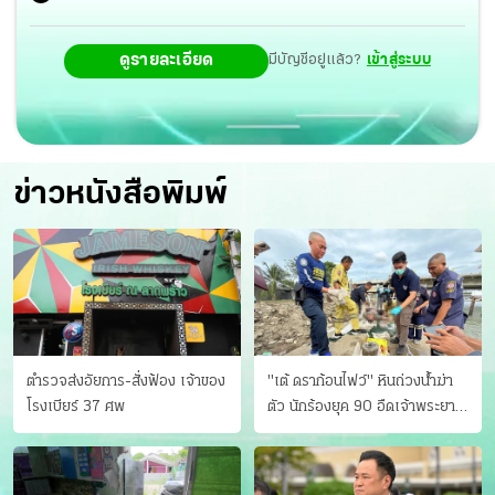
ดูรายละเอียด
มีบัญชีอยู่แล้ว?
เข้าสู่ระบบ
ข่าวหนังสือพิมพ์
ตำรวจส่งอัยการ-สั่งฟ้อง เจ้าของ
"เต้ ดราก้อนไฟว์" หินถ่วงน้ำฆ่า
โรงเบียร์ 37 ศพ
ตัว นักร้องยุค 90 อืดเจ้าพระยา
แฟนหาตัววุ่น เครียดธุรกิจ!