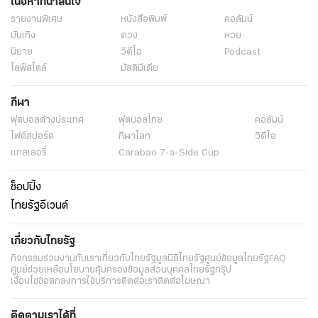
เนื้อหาที่น่าสนใจ
รายงานพิเศษ
หนังสือพิมพ์
คอลัมน์
บันเทิง
ดวง
หวย
นิยาย
วิดีโอ
Podcast
ไลฟ์สไตล์
มัลติมีเดีย
กีฬา
ฟุตบอลต่่างประเทศ
ฟุตบอลไทย
คอลัมน์
ไฟต์สปอร์ต
กีฬาโลก
วิดีโอ
แกลเลอรี่
Carabao 7-a-Side Cup
ช็อปปิ้ง
ไทยรัฐอีเวนต์
เกี่ยวกับไทยรัฐ
กิจกรรม
ร่วมงานกับเรา
เกี่ยวกับไทยรัฐ
มูลนิธิไทยรัฐ
ศูนย์ข้อมูลไทยรัฐ
FAQ
ศูนย์ช่วยเหลือ
นโยบายคุ้มครองข้อมูลส่วนบุคคลไทยรัฐกรุ๊ป
เงื่อนไขข้อตกลงการใช้บริการ
ติดต่อเรา
ติดต่อโฆษณา
ติดตามเราได้ที่