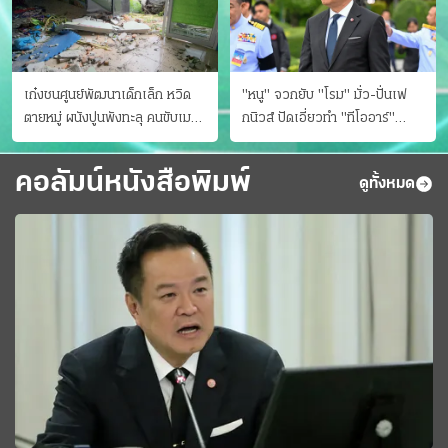
เก๋งชนศูนย์พัฒนาเด็กเล็ก หวิด
"หนู" จวกยับ "โรม" มั่ว-ปั่นเฟ
ตายหมู่ ผนังปูนพังทะลุ คนขับเมา
กนิวส์ ปัดเอี่ยวทํา "ทีโออาร์"
ยา
ต้นทางโกงสอบฉาว
คอลัมน์หนังสือพิมพ์
ดูทั้งหมด