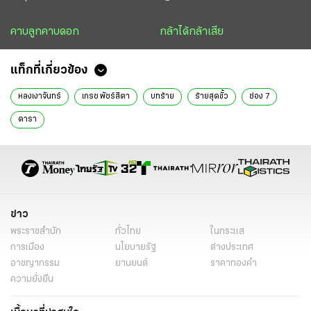
คาบลูกคาบดอก
กล้าได้กล้าเสีย
แท็กที่เกี่ยวข้อง
หลงเงาจันทร์
เกรซ พัชร์สิตา
บทร้าย
ร้ายสุดขั้ว
ช่อง 7
ดารา
ข่าว
พระราชสำนัก
ทั่วไทย
ในกระแส
การเมือง
นโยบายรัฐ
ต่างประเทศ
อาชญากรรม
ยานยนต์
ราคาทองคำ
ความยั่งยืน