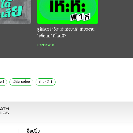
สู่สัปดาห์ “วันแม่แห่งชาติ” เที่ยวงาน
“เพื่อแม่” ที่ไหนดี?
เหะหะพาที
งศ์
เบิร์ด ธงไชย
ข่าวหน้า1
ช็อปปิ้ง