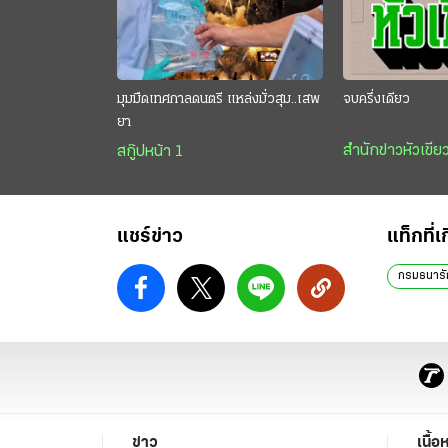
มุมมืดเทศกาลดนตรี แหล่งมั่วสุม..เสพ
จบครึ่งเดียว
ยา
สำนักข่าวหัวเขีย
สกู๊ปหน้า 1
แชร์ข่าว
แท็กที่เ
กรมธนารั
ข่าว
เนื้อ