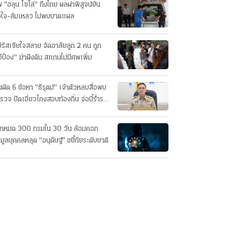
 "ฮลุน โซโล่" ถึงไทย ผลผ่าพิสูจน์ยัน
วใจ-ล้มเหลว ไม่พบบาดแผล
่รัสเซียใจสลาย จัดอาลัยลูก 2 คน ถูก
อ้ป๋อง" ฆ่าฝังดิน สแกนไม่มีศพเพิ่ม
นผิด 6 ข้อหา "ธีรุตม์" เจ้าตัวหลบสื่อพบ
รวจ ปัดเอี่ยวโกงสอบท้องถิ่น จ่อบี้รํ่ารวย
กปกติ
็กหมด 300 กรมใน 30 วัน ล้อมคอก
อมูลบุคคลหลุด "อนุดิษฐ์" ขยี้ภัยระดับชาติ