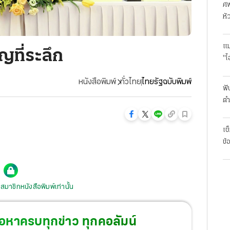
ศพ
หั
แม
ญที่ระลึก
"ไ
หนังสือพิมพ์
ทั่วไทย
ไทยรัฐฉบับพิมพ์
ฟั
ตำ
มา
เช
ข้
สมาชิกหนังสือพิมพ์เท่านั้น
้อหาครบทุกข่าว ทุกคอลัมน์