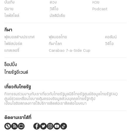
บันเทิง
ดวง
หวย
นิยาย
วิดีโอ
Podcast
ไลฟ์สไตล์
มัลติมีเดีย
กีฬา
ฟุตบอลต่่างประเทศ
ฟุตบอลไทย
คอลัมน์
ไฟต์สปอร์ต
กีฬาโลก
วิดีโอ
แกลเลอรี่
Carabao 7-a-Side Cup
ช็อปปิ้ง
ไทยรัฐอีเวนต์
เกี่ยวกับไทยรัฐ
กิจกรรม
ร่วมงานกับเรา
เกี่ยวกับไทยรัฐ
มูลนิธิไทยรัฐ
ศูนย์ข้อมูลไทยรัฐ
FAQ
ศูนย์ช่วยเหลือ
นโยบายคุ้มครองข้อมูลส่วนบุคคลไทยรัฐกรุ๊ป
เงื่อนไขข้อตกลงการใช้บริการ
ติดต่อเรา
ติดต่อโฆษณา
ติดตามเราได้ที่