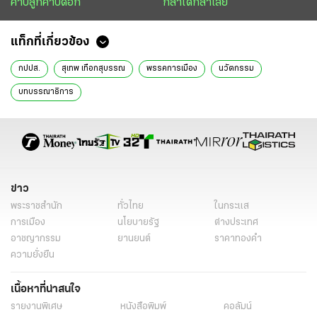
คาบลูกคาบดอก
กล้าได้กล้าเสีย
แท็กที่เกี่ยวข้อง
กปปส.
สุเทพ เทือกสุบรรณ
พรรคการเมือง
นวัตกรรม
บทบรรณาธิการ
ข่าว
พระราชสำนัก
ทั่วไทย
ในกระแส
การเมือง
นโยบายรัฐ
ต่างประเทศ
อาชญากรรม
ยานยนต์
ราคาทองคำ
ความยั่งยืน
เนื้อหาที่น่าสนใจ
รายงานพิเศษ
หนังสือพิมพ์
คอลัมน์