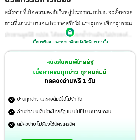
หลังจากที่เกิดความสงสัยในหมู่ประชาชน กปปส. จะตั้งพรรค
ตามที่แกนนำบางคนประกาศหรือไม่ นายสุเทพ เทือกสุบรรณ
ประธานมูลนิธิ กปปส. ได้ออกมาตอกย้ำว่าแม้จะไม่ประสงค์
เนื้อหาพิเศษเฉพาะสมาชิกหนังสือพิมพ์เท่านั้น
ตำแหน่งทางการเมือง แต่ก็มีหน้าที่ดูแลงานการเมือง ขอให้
ติดตามต่อไป จะพบนวัตกรรมใหม่ๆทางการเมือง โดยมี
หนังสือพิมพ์ไทยรัฐ
กระบวนการประชาชนและพรรคการเมืองประชาชนทำหน้าที่นี้
เนื้อหาครบทุกข่าว ทุกคอลัมน์
ทดลองอ่านฟรี 1 วัน
อ่านทุกข่าว และคอลัมน์ได้ไม่จำกัด
อ่านข่าวบนเว็บไซต์ไทยรัฐ แบบไม่มีโฆษณารบกวน
สมัครง่าย ไม่ต้องใช้บัตรเครดิต