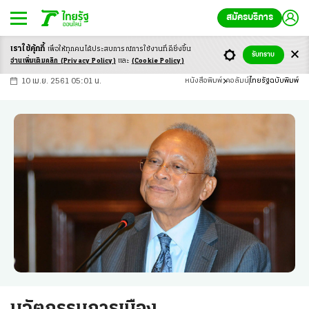
สมัครบริการ
เราใช้คุ้กกี้
เพื่อให้ทุกคนได้ประสบ
การณ์การใช้งานที่ดียิ่งขึ้น
+
ก
ก
-ก
รับทราบ
อ่านเพิ่มเติมคลิก
(Privacy Policy)
และ
(Cookie Policy)
10 เม.ย. 2561 05:01 น.
หนังสือพิมพ์
คอลัมน์
ไทยรัฐฉบับพิมพ์
นวัตกรรมการเมือง