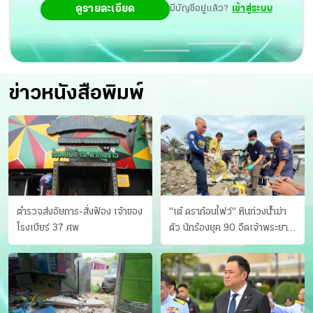
ดูรายละเอียด
มีบัญชีอยู่แล้ว?
เข้าสู่ระบบ
ข่าวหนังสือพิมพ์
ตำรวจส่งอัยการ-สั่งฟ้อง เจ้าของ
"เต้ ดราก้อนไฟว์" หินถ่วงน้ำฆ่า
โรงเบียร์ 37 ศพ
ตัว นักร้องยุค 90 อืดเจ้าพระยา
แฟนหาตัววุ่น เครียดธุรกิจ!