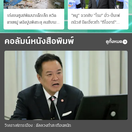
เก๋งชนศูนย์พัฒนาเด็กเล็ก หวิด
"หนู" จวกยับ "โรม" มั่ว-ปั่นเฟ
ตายหมู่ ผนังปูนพังทะลุ คนขับเมา
กนิวส์ ปัดเอี่ยวทํา "ทีโออาร์"
ยา
ต้นทางโกงสอบฉาว
คอลัมน์หนังสือพิมพ์
ดูทั้งหมด
วิเคราะห์การเมือง : ดีลลวงทำสะเทือนหนัก