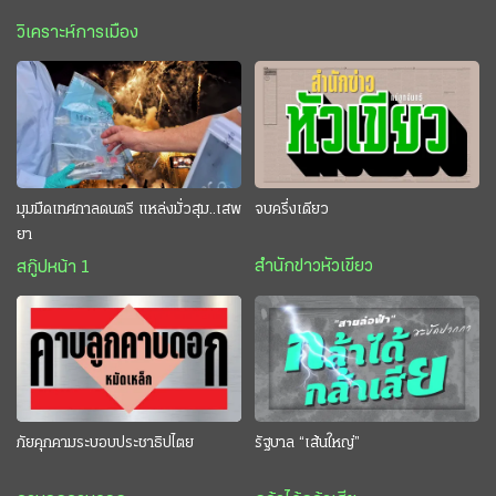
วิเคราะห์การเมือง
มุมมืดเทศกาลดนตรี แหล่งมั่วสุม..เสพ
จบครึ่งเดียว
ยา
สำนักข่าวหัวเขียว
สกู๊ปหน้า 1
ภัยคุกคามระบอบประชาธิปไตย
รัฐบาล “เส้นใหญ่”