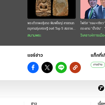
พระกำแพงซุ้มกอ พิมพ์ใหญ่ ลายกนก
โฟกัส “แดง+เขียว”
กรุลานทุ่งเศรษฐี องค์ Top 5 สมราคา
กระดาน “นํ้าเงิน” :
หลักสิบล้าน
กระหาย “อนุทิน” ดั
สนามพระ
วิเคราะห์การเมือ
แชร์ข่าว
แท็กที่เ
งานบ้าน
ข่าว
เนื้อ