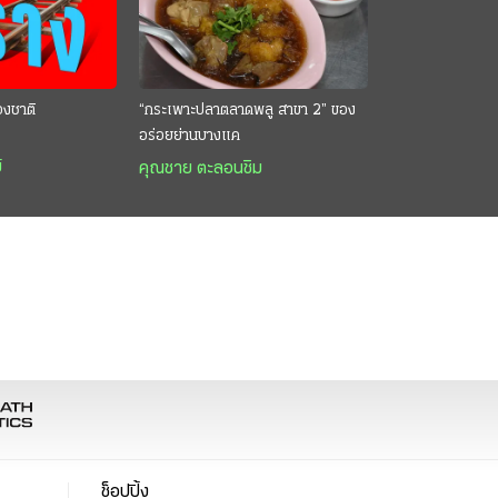
องชาติ
“กระเพาะปลาตลาดพลู สาขา 2” ของ
อร่อยย่านบางแค
์
คุณชาย ตะลอนชิม
ช็อปปิ้ง