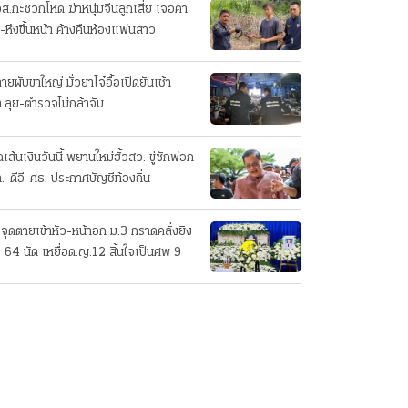
ส.กะซวกโหด ฆ่าหนุ่มจีนลูกเสี่ย เจอคา
-หึงขึ้นหน้า ค้างคืนห้องแฟนสาว
ายผับขาใหญ่ มั่วยาโจ๋อื้อเปิดยันเช้า
.ลุย-ตำรวจไม่กล้าจับ
เส้นเงินวันนี้ พยานใหม่ฮั้วสว. ขู่ซักฟอก
.-ดีอี-ศธ. ประกาศบัญชีท้องถิ่น
งจุดตายเข้าหัว-หน้าอก ม.3 กราดคลั่งยิง
ง 64 นัด เหยื่อด.ญ.12 สิ้นใจเป็นศพ 9