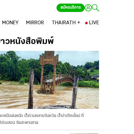
สมัครบริการ
MONEY
MIRROR
THAIRATH +
LIVE
่าวหนังสือพิมพ์
คเหนือฝนหนัก น้ำท่วมหลายจังหวัด นํ้าบ่าเชียงใหม่ ที่
่ฮ่องสอน ซัดสะพานขาด