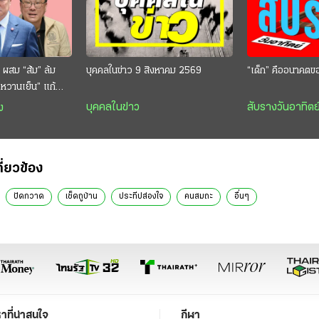
 ผสม “ส้ม” ล้ม
บุคคลในข่าว 9 สิงหาคม 2569
“เด็ก” คืออนาคตข
 “หวานเย็น” แก้
กตีกินสบาย
บุคคลในข่าว
สับรางวันอาทิตย
ง
กี่ยวข้อง
ปัดกวาด
เช็ดถูบ้าน
ประทีปส่องใจ
คนสมถะ
อื่นๆ
หาที่น่าสนใจ
กีฬา