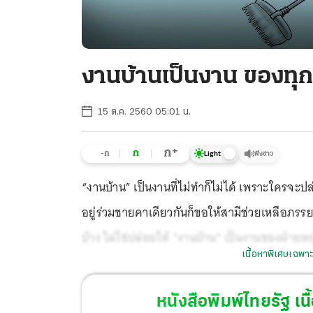
งานบ้านเป็นงาน ของทุ
15 ต.ค. 2560 05:01 น.
+
ก
ก
-ก
ฟังข่าว
Light
“งานบ้าน” เป็นงานที่ไม่ทำก็ไม่ได้ เพราะใครจะปล
อยู่ร่วมชายคาเดียวกันก็ขอให้สามีช่วยเหลือภรรยา
บ้าง ไม่ใช่ปล่อยให้ “งานบ้าน” เป็นงานของฝ่ายหญิง
เนื้อหาพิเศษเฉพาะ
เดียวนี่นา จึงไม่ควรนิ่งดูดาย และควรเสนอความช
เหนื่อยแล้วเริ่มบ่น เพราะจะเป็นที่มาของความขัดแ
หนังสือพิมพ์ไทยรัฐ
เนื