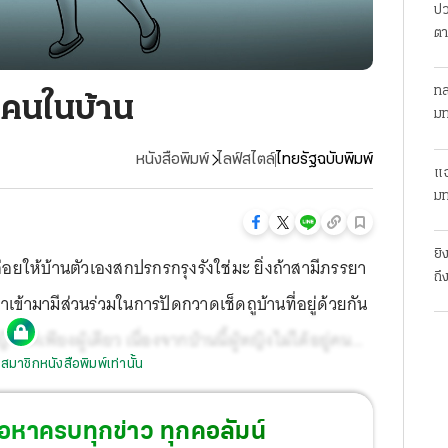
ปว
ตา
ทล
กคนในบ้าน
มท
หนังสือพิมพ์
ไลฟ์สไตล์
ไทยรัฐฉบับพิมพ์
แฉ
มท
ยิ
่อยให้บ้านตัวเองสกปรกรกรุงรังใช่มะ ยิ่งถ้าสามีภรรยา
ถึ
เข้ามามีส่วนร่วมในการปัดกวาดเช็ดถูบ้านที่อยู่ด้วยกัน
แต่เพียงผู้เดียว เนื่องจากบ้านนี้ผู้หญิงไม่ได้อยู่คน
สมาชิกหนังสือพิมพ์เท่านั้น
่วยเหลือให้เธอด้วยตัวเค้าเอง ไม่ใช่รอให้ฝ่ายหญิง พอ
ย้งได้ พอขัดแย้งก็หนีไม่พ้นทะเลาะกัน ไม่ควรเป็นงี้
้อหาครบทุกข่าว ทุกคอลัมน์