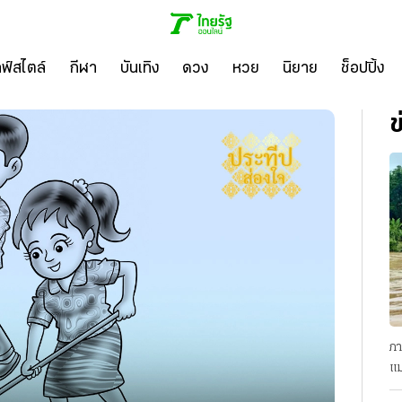
ลฟ์สไตล์
กีฬา
บันเทิง
ดวง
หวย
นิยาย
ช็อปปิ้ง
ข
ภา
แม