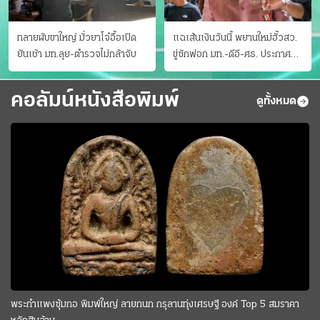
ทลายผับขาใหญ่ มั่วยาโจ๋อื้อเปิด
แฉเส้นเงินวันนี้ พยานใหม่ฮั้วสว.
ยันเช้า มท.ลุย-ตำรวจไม่กล้าจับ
ขู่ซักฟอก มท.-ดีอี-ศธ. ประกาศ
บัญชีท้องถิ่น
คอลัมน์หนังสือพิมพ์
ดูทั้งหมด
พระกำแพงซุ้มกอ พิมพ์ใหญ่ ลายกนก กรุลานทุ่งเศรษฐี องค์ Top 5 สมราคา