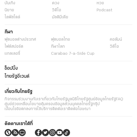
บันเทิง
ดวง
หวย
นิยาย
วิดีโอ
Podcast
ไลฟ์สไตล์
มัลติมีเดีย
กีฬา
ฟุตบอลต่่างประเทศ
ฟุตบอลไทย
คอลัมน์
ไฟต์สปอร์ต
กีฬาโลก
วิดีโอ
แกลเลอรี่
Carabao 7-a-Side Cup
ช็อปปิ้ง
ไทยรัฐอีเวนต์
เกี่ยวกับไทยรัฐ
กิจกรรม
ร่วมงานกับเรา
เกี่ยวกับไทยรัฐ
มูลนิธิไทยรัฐ
ศูนย์ข้อมูลไทยรัฐ
FAQ
ศูนย์ช่วยเหลือ
นโยบายคุ้มครองข้อมูลส่วนบุคคลไทยรัฐกรุ๊ป
เงื่อนไขข้อตกลงการใช้บริการ
ติดต่อเรา
ติดต่อโฆษณา
ติดตามเราได้ที่