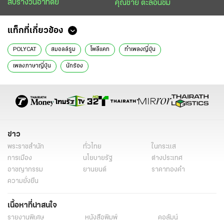
สับรางวันอาทิตย์
คุณชาย ตะลอนชิม
แท็กที่เกี่ยวข้อง
POLYCAT
สมอลล์รูม
โพลีแคท
ทำเพลงญี่ปุ่น
เพลงภาษาญี่ปุ่น
นักร้อง
ข่าว
พระราชสำนัก
ทั่วไทย
ในกระแส
การเมือง
นโยบายรัฐ
ต่างประเทศ
อาชญากรรม
ยานยนต์
ราคาทองคำ
ความยั่งยืน
เนื้อหาที่น่าสนใจ
รายงานพิเศษ
หนังสือพิมพ์
คอลัมน์