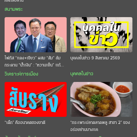
หลักสิบล้าน
สนามพระ
โฟกัส “แดง+เขียว” ผสม “ส้ม” ล้ม
บุคคลในข่าว 9 สิงหาคม 2569
กระดาน “นํ้าเงิน” : “หวานเย็น” แก้
กระหาย “อนุทิน” ดักตีกินสบาย
บุคคลในข่าว
วิเคราะห์การเมือง
“เด็ก” คืออนาคตของชาติ
“กระเพาะปลาตลาดพลู สาขา 2” ของ
อร่อยย่านบางแค