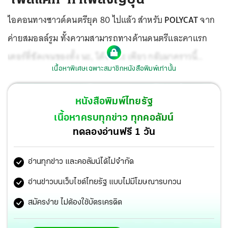
ไอคอนทางซาวด์ดนตรียุค 80 ไปแล้ว สำหรับ
POLYCAT
จาก
ค่ายสมอลล์รูม ทั้งความสามารถทางด้านดนตรีและคาแรก
เตอร์ที่ชัดเจนของทั้ง นะ, โต้ง และ เพียว กลับมาคราวนี้
เนื้อหาพิเศษเฉพาะสมาชิกหนังสือพิมพ์เท่านั้น
POLYCAT
มาพร้อมกับ EP พิเศษ ที่เป็นความท้าทายใหม่ จาก
จุดเริ่มต้นของความทรงจำในวัยเด็กที่ได้ฟังเพลงภาษาญี่ปุ่น
หนังสือพิมพ์ไทยรัฐ
ครั้งแรกจากช่อง 9 การ์ตูนเช้าวันเสาร์ บวกกับความหลงใหล
เนื้อหาครบทุกข่าว ทุกคอลัมน์
ในแนวเพลง
CITY POP
ที่เป็นซาวด์ดนตรียุค 80 ในแบบฉบับ
ทดลองอ่านฟรี 1 วัน
ญี่ปุ่น จึงเกิดไอเดียทำเพลงเป็นภาษาญี่ปุ่นและรวบรวมเป็น EP
อ่านทุกข่าว และคอลัมน์ได้ไม่จำกัด
ที่มีชื่อว่า 土曜日のテレビ (Doyobi No Terebi-โดโยบิโนะ เท
เรบิ) แปลว่า รายการทีวีวันเสาร์ ได้ศิลปินชาวญี่ปุ่นอย่าง Saito
อ่านข่าวบนเว็บไซต์ไทยรัฐ แบบไม่มีโฆษณารบกวน
Ryoji (วง P.O.P), Maika Loubté ศิลปิน Electronic และ
ฝน-
สมัครง่าย ไม่ต้องใช้บัตรเครดิต
วทันยา จันทร์วิทัน
(วง Talkless) มาช่วยด้านเนื้อร้องภาษา