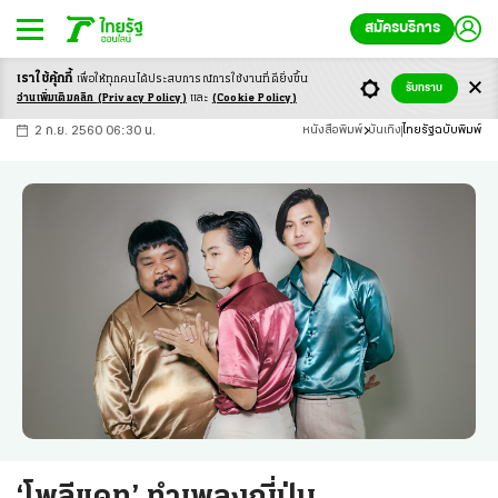
สมัครบริการ
เราใช้คุ้กกี้
เพื่อให้ทุกคนได้ประสบ
การณ์การใช้งานที่ดียิ่งขึ้น
+
ก
ก
-ก
รับทราบ
อ่านเพิ่มเติมคลิก
(Privacy Policy)
และ
(Cookie Policy)
2 ก.ย. 2560 06:30 น.
หนังสือพิมพ์
บันเทิง
ไทยรัฐฉบับพิมพ์
‘โพลีแคท’ ทำเพลงญี่ปุ่น