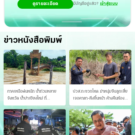
ดูรายละเอียด
มีบัญชีอยู่แล้ว?
เข้าสู่ระบบ
ญี่ปุ่น ด้วยความเรียบหรูของดนตรีแบบ City pop แฟชั่น
เสื้อผ้าในชุดนี้จึงถูกลดทอนลงมาให้ดู minimal เนื้อหาเพลง
ผ่านการตีความที่ละเอียดอ่อนมากขึ้น พูดถึงความรักผ่าน
สิ่งของ เปิดตัวด้วยเพลงแรก たくさんの花 (The flowers)
ข่าวหนังสือพิมพ์
เพลงเนื้อหาสุดโรแมนติกพูดถึงการที่อยากให้เธอชอบในสิ่งที่
เราทำ พร้อมโกอินเตอร์ ทำเพลงญี่ปุ่น ขายญี่ปุ่น พร้อมแผน
ทัวร์ญี่ปุ่นในลำดับต่อไป.
ภาคเหนือฝนหนัก น้ำท่วมหลาย
ปวส.กะซวกโหด ฆ่าหนุ่มจีนลูกเสี่ย
จังหวัด นํ้าบ่าเชียงใหม่ ที่
เจอคาตา-หึงขึ้นหน้า ค้างคืนห้อง
แม่ฮ่องสอน ซัดสะพานขาด
แฟนสาว