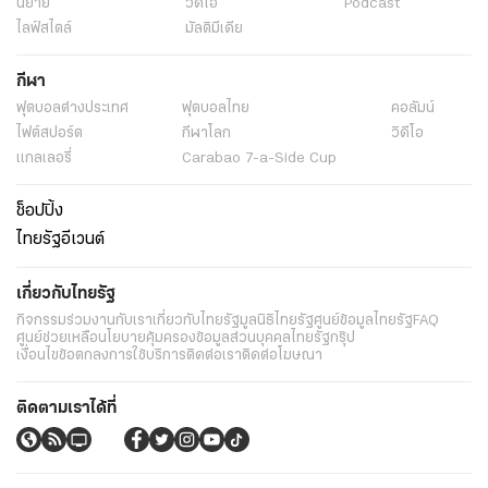
นิยาย
วิดีโอ
Podcast
ไลฟ์สไตล์
มัลติมีเดีย
กีฬา
ฟุตบอลต่่างประเทศ
ฟุตบอลไทย
คอลัมน์
ไฟต์สปอร์ต
กีฬาโลก
วิดีโอ
แกลเลอรี่
Carabao 7-a-Side Cup
ช็อปปิ้ง
ไทยรัฐอีเวนต์
เกี่ยวกับไทยรัฐ
กิจกรรม
ร่วมงานกับเรา
เกี่ยวกับไทยรัฐ
มูลนิธิไทยรัฐ
ศูนย์ข้อมูลไทยรัฐ
FAQ
ศูนย์ช่วยเหลือ
นโยบายคุ้มครองข้อมูลส่วนบุคคลไทยรัฐกรุ๊ป
เงื่อนไขข้อตกลงการใช้บริการ
ติดต่อเรา
ติดต่อโฆษณา
ติดตามเราได้ที่