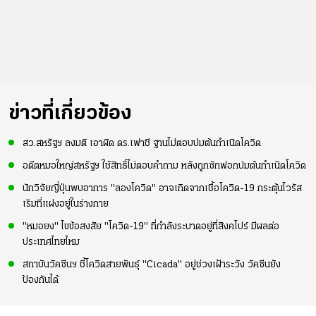
ข่าวที่เกี่ยวข้อง
สว.สหรัฐฯ ลงมติ เอาผิด ดร.เฟาชี ฐานไม่ตอบปมต้นกำเนิดโควิด
อดีตหมอใหญ่สหรัฐฯ ใช้สิทธิ์ไม่ตอบคำถาม หลังถูกซักฟอกปมต้นกำเนิดโควิด
นักวิจัยญี่ปุ่นพบอาการ "ลองโควิด" อาจเกิดจากเชื้อโควิด-19 กระตุ้นไวรัส
เริมที่แฝงอยู่ในร่างกาย
"หมอยง" ไขข้อสงสัย "โควิด-19" ที่กำลังระบาดอยู่ที่สิงคโปร์ มีผลต่อ
ประเทศไทยไหม
สถาบันวัคซีนฯ ชี้โควิดสายพันธุ์ "Cicada" อยู่ช่วงเฝ้าระวัง วัคซีนยัง
ป้องกันได้