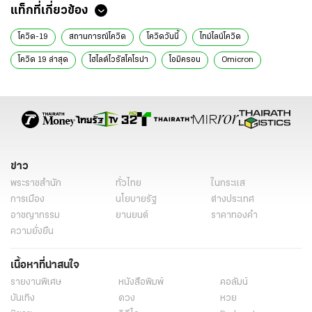
แท็กที่เกี่ยวข้อง
โควิด-19
สถานการณ์โควิด
โควิดวันนี้
ไทม์ไลน์โควิด
โควิด 19 ล่าสุด
ไฮไลต์ไวรัสโคโรน่า
โอมิครอน
Omicron
โควิดสายพันธุ์โอมิครอน
โอไมครอน
พรก.ฉุกเฉิน
ล็อกดาวน์
เคอร์ฟิว
เคอร์ฟิวล่าสุด
วัคซีนโควิด
โควิดสมุทรปราการ
โควิดสมุทรสาคร
โควิดภูเก็ต
ตรวจโควิด
ข่าว
พระราชสำนัก
ทั่วไทย
ในกระแส
การเมือง
นโยบายรัฐ
ต่างประเทศ
อาชญากรรม
ยานยนต์
ราคาทองคำ
ความยั่งยืน
เนื้อหาที่น่าสนใจ
รายงานพิเศษ
หนังสือพิมพ์
คอลัมน์
บันเทิง
ดวง
หวย