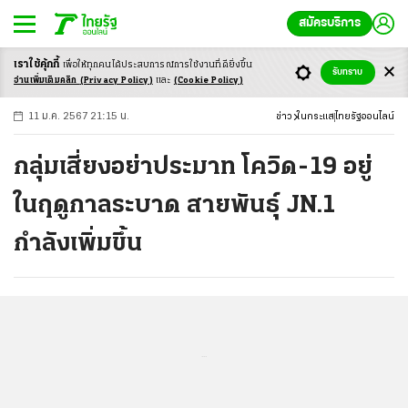
สมัครบริการ
เราใช้คุ้กกี้
เพื่อให้ทุกคนได้ประสบ
การณ์การใช้งานที่ดียิ่งขึ้น
+
ก
ก
-ก
รับทราบ
อ่านเพิ่มเติมคลิก
(Privacy Policy)
และ
(Cookie Policy)
11 ม.ค. 2567 21:15 น.
ข่าว
ในกระแส
ไทยรัฐออนไลน์
กลุ่มเสี่ยงอย่าประมาท โควิด-19 อยู่
ในฤดูกาลระบาด สายพันธุ์ JN.1
กำลังเพิ่มขึ้น
...