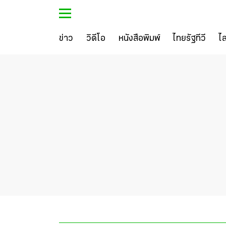
ข่าว
วิดีโอ
หนังสือพิมพ์
ไทยรัฐทีวี
ไ