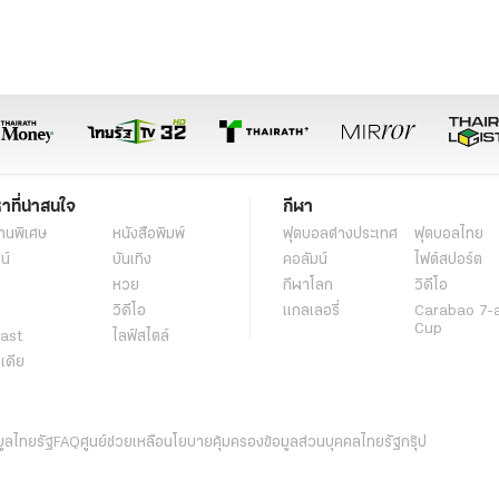
หาที่น่าสนใจ
กีฬา
านพิเศษ
หนังสือพิมพ์
ฟุตบอลต่่างประเทศ
ฟุตบอลไทย
น์
บันเทิง
คอลัมน์
ไฟต์สปอร์ต
หวย
กีฬาโลก
วิดีโอ
วิดีโอ
แกลเลอรี่
Carabao 7-
Cup
ast
ไลฟ์สไตล์
ีเดีย
มูลไทยรัฐ
FAQ
ศูนย์ช่วยเหลือ
นโยบายคุ้มครองข้อมูลส่วนบุคคลไทยรัฐกรุ๊ป