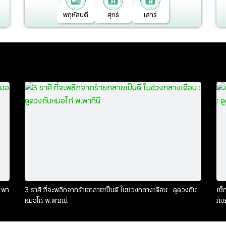
พฤหัสบดี
ศุกร์
เสาร์
พ.พา
3 ราศี ที่จะพลิกจากร้ายกลายเป็นดี ในช่วงกลางเดือน : ดูดวงกับ
เช็
หมอไก่ พ.พาทินี
กับ