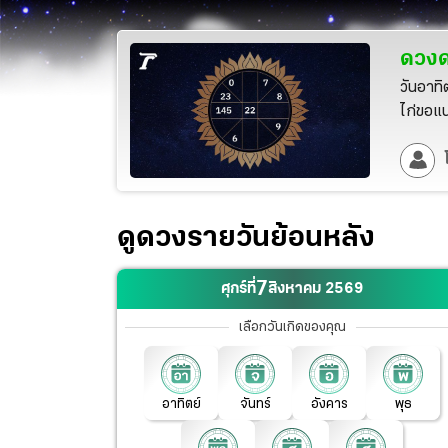
ดวงด
วันอาทิ
ไก่ขอแ
ดูดวงรายวันย้อนหลัง
7
ศุกร์ที่
สิงหาคม
2569
เลือกวันเกิดของคุณ
อาทิตย์
จันทร์
อังคาร
พุธ