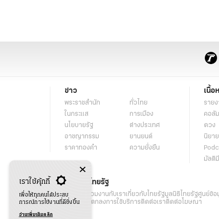
ข่าว
เนื้อ
พระราชสำนัก
ทั่วไทย
รายง
ในกระแส
การเมือง
คอลัม
นโยบายรัฐ
ต่างประเทศ
ดวง
อาชญากรรม
ยานยนต์
นิยาย
ราคาทองคำ
ความยั่งยืน
Podc
มัลติม
เราใช้คุ้กกี้
เกี่ยวกับไทยรัฐ
กิจกรรม
ร่วมงานกับเรา
เกี่ยวกับไทยรัฐ
มูลนิธิไทยรัฐ
ศูนย์ข้อ
เพื่อให้ทุกคนได้ประสบ
เงื่อนไขข้อตกลงการใช้บริการ
ติดต่อเรา
ติดต่อโฆษณา
การณ์การใช้งานที่ดียิ่งขึ้น
อ่านเพิ่มเติมคลิก