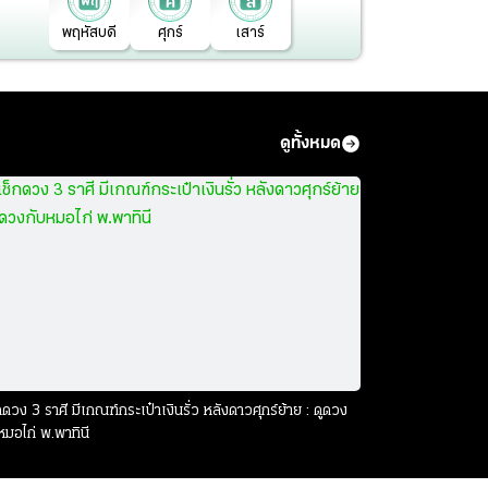
พฤหัสบดี
ศุกร์
เสาร์
ดูทั้งหมด
กดวง 3 ราศี มีเกณฑ์กระเป๋าเงินรั่ว หลังดาวศุกร์ย้าย : ดูดวง
หมอไก่ พ.พาทินี