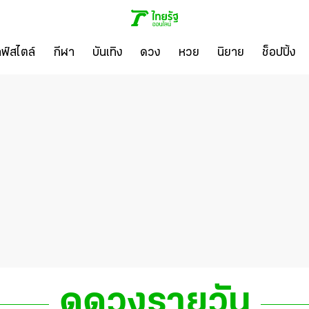
ลฟ์สไตล์
กีฬา
บันเทิง
ดวง
หวย
นิยาย
ช็อปปิ้ง
ดูดวงรายวัน