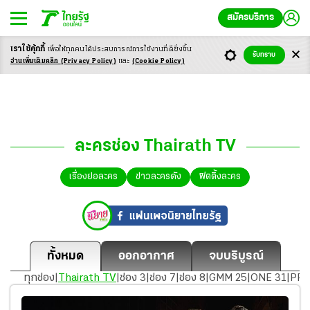
สมัครบริการ
เราใช้คุ้กกี้
เพื่อให้ทุกคนได้ประสบ
การณ์การใช้งานที่ดียิ่งขึ้น
รับทราบ
อ่านเพิ่มเติมคลิก
(Privacy Policy)
และ
(Cookie Policy)
ละครช่อง Thairath TV
เรื่องย่อละคร
ข่าวละครดัง
ฟิตติ้งละคร
ทั้งหมด
ออกอากาศ
จบบริบูรณ์
ทุกช่อง
|
Thairath TV
|
ช่อง 3
|
ช่อง 7
|
ช่อง 8
|
GMM 25
|
ONE 31
|
PP