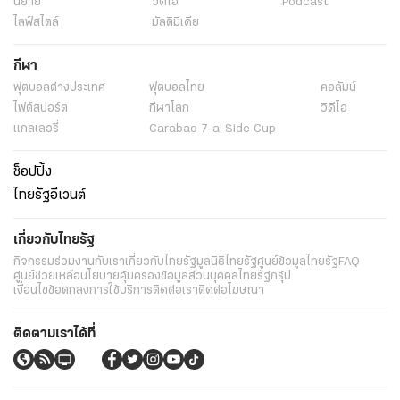
นิยาย
วิดีโอ
Podcast
ไลฟ์สไตล์
มัลติมีเดีย
กีฬา
ฟุตบอลต่่างประเทศ
ฟุตบอลไทย
คอลัมน์
ไฟต์สปอร์ต
กีฬาโลก
วิดีโอ
แกลเลอรี่
Carabao 7-a-Side Cup
ช็อปปิ้ง
ไทยรัฐอีเวนต์
เกี่ยวกับไทยรัฐ
กิจกรรม
ร่วมงานกับเรา
เกี่ยวกับไทยรัฐ
มูลนิธิไทยรัฐ
ศูนย์ข้อมูลไทยรัฐ
FAQ
ศูนย์ช่วยเหลือ
นโยบายคุ้มครองข้อมูลส่วนบุคคลไทยรัฐกรุ๊ป
เงื่อนไขข้อตกลงการใช้บริการ
ติดต่อเรา
ติดต่อโฆษณา
ติดตามเราได้ที่