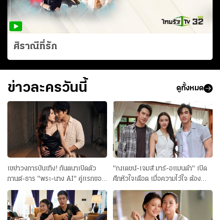
ศิราณีที่รัก
ข่าวละครวันนี้
ดูทั้งหมด
เขย่าวงการบันเทิง! กันตนาเปิดตัว
"ณเดชน์-เจมส์ มาร์-อแมนด้า" เปิด
กานต์-ธาร "พระ-นาง AI" คู่แรกของ
ศึกหัวใจเดือด เมื่อความไว้ใจ ต้อง
ไทย ลุยซีรีส์แนวตั้ง
แลกด้วยชีวิตในละคร “สองหัวใจ”