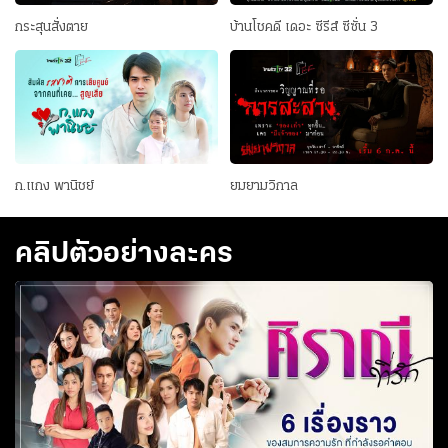
ถูกใจในตัวแสงดาวเช่นกัน เมื่อ
สืบหาความจริง และได้รู้ว่าตัวเขา
พ่อจึงแอบมาสมัครงานที่ร้าน และ
ผู้สรุปบทเรียน และให้คำปรึกษาไข
กลับมารักษาตัวที่บ้าน วันหนึ่ง
ถูกใส่ร้ายและต้องโทษประหารใน
กระสุนสั่งตาย
บ้านโชคดี เดอะ ซีรีส์ ซีซั่น 3
ตุลย์ หนุ่มนักเรียนนอกที่ปลอมตัว
ทุกปัญหาของหัวใจในตอนท้าย
ชาติชายได้พาแสงดาวมาแนะนำ
คดีฆาตกรรมโดยทนายตั้ม ซึ่งเป็น
มาเป็นผู้ช่วยเชฟ แต่โลกก็ไม่ได้ใจ
ในปี พ.ศ. 2566 นี้ ศิราณีที่รัก
ว่า นี่คือคู่หมั้นและว่าที่เจ้าสาว
คนที่
ดีเสมอไป เมื่อฟ้าส่งบททดสอบมา
พร้อมแล้วกับการกลับมาอาสาทำ
ของเขา ชาตรีได้แต่ฝืนแสดง
ให้แกงไก่เสมอ ไหนจะต้องรับมือ
หน้าที่ ดูแลหัวใจของทุกคน การก
ความยินดีกับน้องชายทั้งท
กับปัญหาชีวิต ยังต้องคิดหาวิธี
ลับมาของศิราณี ที่จะตอบปัญหา
ต่อกรกับร้าน ฆ้องไทย ที่เป็นคู่แข่ง
หัวใจ ผ่านจอโทรทัศน์เป็นครั้ง
มาตั้งแต่รุ่นพ่อ แกงไก่จะสามารถ
แรก ในรูปแบบของซีรีส์ กับ 6
ฝ่าฟันอุปสรรคเหล่านี้ไปได้หรือไม่
เรื่องราวของสมการความรัก ที่
ก.แกง พานิชย์
ยมยามวิกาล
หรือเขาจะยอมแพ้ง่าย ๆ ติดตาม
กำลังรอคำตอบ เรื่องที่ 1 วังวนชู้
เรื่องราวความกลมกล่อม รสชาติ
ความรักสุดแสนเจ็บปวด เมื่อต้อง
หวานปนขมในชีวิตของ แกงไก่
กลายเป็นชู้โดยไม่รู้ตัว แสดงนำ
คลิปตัวอย่างละคร
กับ กุ๊งกิ๊ง ใน
โดย ธัญญ่า อาร์สยาม, เชน ณัฐ
วัฒน์, เฟิร์ส พ