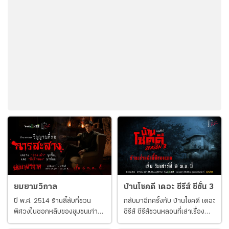
มือปืนแถวหน้าคนหนึ่งของวงการที่พร้อมจะแก้แค้นให้ลูกชายเช่นกัน ซึ่ง
เรื่องนี้ทำให้ สายใจ เมียของโชติกังวลเป็นอย่างมาก ส่วนทางด้าน อากง
มาเฟียเยาวราช ที่ได้รู้
ยมยามวิกาล
บ้านโชคดี เดอะ ซีรีส์ ซีซั่น 3
ปี พ.ศ. 2514 ร้านลี้ลับที่ชวน
กลับมาอีกครั้งกับ บ้านโชคดี เดอะ
พิศวงในซอกหลืบของชุมชนเก่า
ซีรีส์ ซีรีส์ชวนหลอนที่เล่าเรื่อง
ใจกลางกรุงเทพมหานคร ได้เปิด
ราวที่เกิดขึ้นกับผู้เช่าบ้านไม้เก่า