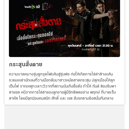
กระสุนสั่งตาย
ความบาดหมางรุ่นลูกจุดไฟแค้นสู่รุ่นพ่อ ก่อให้เกิดการไล่ล่าล้างแค้น
ระดมเหล่านักเลงที่วางมือกลับมาสาวหมัดสาดกระสุน ปลุกเมืองให้ลุก
เป็นไฟ จากเหตุทะเลาะวิวาทที่สถานบันเทิงชื่อดัง ทำให้ กันต์ ต้องรีบพา
สายชล หนีจากการไล่ล่าของลูกชายผู้มีอิทธิพลอย่าง พฤกษ์ ที่บาดเจ็บ
สาหัส โดยมีลูกน้องคนสนิท ศักดิ์ และ เขต ขับรถตามยิงสนั่นกันกลาง
เมือง ซึ่งเหตุการณ์ก่อนหน้านั้น ได้ถูกบันทึกไว้โดย ยาหยี และ อิ่งอ้อย
ผ่านการไลฟ์สดทางโซเชียล ซึ่งพวกเธอยังได้เก็บโทรศัพท์ของสายชลที่
บันทึกหลักฐานสำคัญไว้ด้วย พิศาล นักการเมืองใหญ่ ซึ่งเป็นพ่อของ
พฤกษ์ โกรธแค้นคู่กรณีของลูกชายอย่างมาก จึงสั่งให้ลูกน้องตามไปเอา
ชีวิตทั้ง 2 คนให้ได้ โดยหารู้ไม่ว่าสายชลคือลูกชายของ โชติ ชัชวาล อดีต