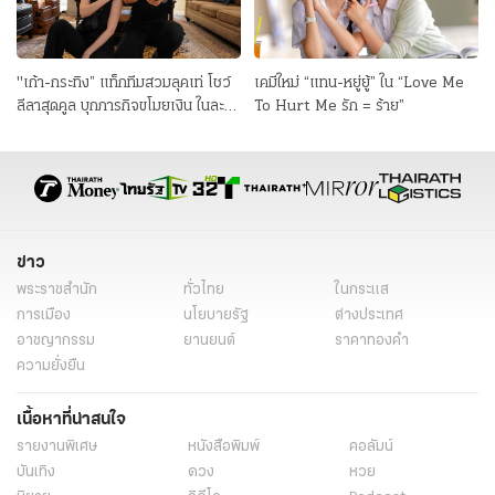
"เก้า-กระทิง” แท็กทีมสวมลุคเท่ โชว์
เคมีใหม่ “แทน-หยู่ยู้” ใน “Love Me
ลีลาสุดคูล บุกภารกิจขโมยเงิน ในละคร
To Hurt Me รัก = ร้าย”
"เกมส์โกงเกมส์"
ข่าว
พระราชสำนัก
ทั่วไทย
ในกระแส
การเมือง
นโยบายรัฐ
ต่างประเทศ
อาชญากรรม
ยานยนต์
ราคาทองคำ
ความยั่งยืน
เนื้อหาที่น่าสนใจ
รายงานพิเศษ
หนังสือพิมพ์
คอลัมน์
บันเทิง
ดวง
หวย