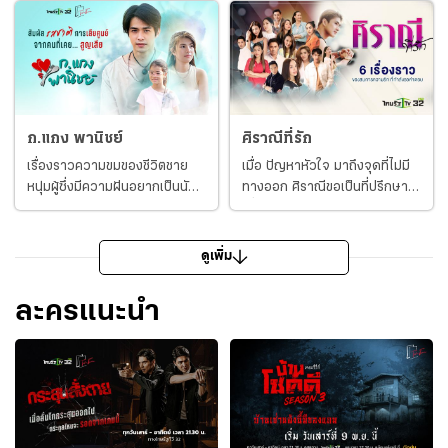
ตัวขึ้น สะสมและรับซื้อของเก่าที่มี
หลังหนึ่ง ซึ่งชั้นสองมีเสาตกน้ำมัน
เรื่องราวอาถรรพ์ พร้อมกับคน
ตั้งกลางบ้าน ผลิตโดย บริษัท ทวิ
ลึกลับข้ามเวลาผู้มีตัวตนเป็น
นเฟลม จำกัด ได้รับกระแสตอบ
ปริศนา ยม (ธีรธัม จันทร์อ่ำ) ชาย
รับที่ดีในซีซั่น 1 และ 2 ล่าสุด
หนุ่มที่แสนเยือกเย็นและเก็บตัว
บ้านโชคดี เดอะซีรีส์ Season 3
ไม่มีใครรู้ว่าเขาเป็นใครมาจาก
เตรียมพร้อมสร้างความหลอนสุด
ไหน แท้จริงและเขาคือยมทูต
สะพรึงอีกครั้ง ออกอากาศ ทุกวัน
ก.แกง พานิชย์
ศิราณีที่รัก
มายังโลกมนุษย์ เพื่อตามหาหญิง
เสาร์-อาทิตย์ เวลา 21.30-
เรื่องราวความขมของชีวิตชาย
เมื่อ ปัญหาหัวใจ มาถึงจุดที่ไม่มี
สาวและเรื่องราวในอดีตชาติที่
22.30 น. เสนอเป็นตอนแรกในวัน
หนุ่มผู้ซึ่งมีความฝันอยากเป็นนัก
ทางออก ศิราณีขอเป็นที่ปรึกษา
สาบสูญ หลังสงครามโลกครั้งที่ 2
เสาร์ที่ 9 พ.ย.นี้ ทางช่องไทยรัฐ
ดนตรี แกงไก่ นักดนตรีหนุ่มล่าฝัน
เพื่อพาไปหาคำตอบในทุกสมการ
ชาตรี ราตรีนิราช (แดนไตร นาค
ทีวี ช่อง 32 เริ่มที่ เรื่องย่อ เงา
แต่ ตาโฮ๊ะ ผู้เป็นพ่อ ก็อยากให้ลูก
แห่งรัก จากคอลัมน์ดังในอดีต
ทองดี) นายทหารหนุ่มที่ได้รับบาด
บาป กํากับการแสดงโดย ณรงค์
เป็น เชฟ จึงทำให้ชายหนุ่มหนีไป
ศิราณี ตอบปัญหาหัวใจ ของ
ดูเพิ่ม
เจ็บจนเดินไม่ได้ ระหว่างรักษาตัว
ศิริสารสุนทร เมื่อมนุษย์เลือกทาง
ตามล่าความฝัน แต่แล้วชะตาชีวิต
หนังสือพิมพ์ไทยรัฐ ที่เริ่มต้นขึ้นใน
ในโรงพยาบาล ชาตรีได้พบกับ
เดินผิด มันก็จะเป็นดั่งเงาที่
ก็พลิกผันให้เขากลับมาเป็น พ่อ
ปี พ.ศ. 2505 สู่ ศิราณีที่รัก ซีรีส์
แสงดาว (ดวงหทัย นพฤทธิ์)
ติดตามไปทุกที่ วิน (สิพลดนัย สะ
ละครแนะนำ
ครัว ยังมี แกงอ่อม น้องสาวต่าง
ที่นำเสนอเรื่องราวความรัก
พยาบาลสาวจิตใจดี คอยดูแล
ราคำ) กลายเป็นบุคคลที่ไร้ตัวตน
แม่ที่เป็นเด็กพิเศษ จึงทำให้ได้เจอ
ความสัมพันธ์ที่หลากหลาย
เขารู้สึกชอบและถูกชะตากับ แสง
ตามกฎหมายจากการฟื้นคืนชีพ
กับ กุ๊งกิ๊ง อินฟลูเอนเซอร์สาวที่
จำนวน 6 เรื่องราวความรัก โดย
ดาว แต่ด้วยสังขารที่พิการของ
หลังจากถูกประหารชีวิตโทษคดี
คอยช่วยเหลือจนเริ่มก่อตัวเป็น
เล่าผ่านตัวละครที่กำลังเผชิญกับ
ตน ทำให้ไม่กล้าบอกความรู้สึกที่มี
ฆาตกรรม เขากลับไปอยู่บ้านโชค
ความรัก แถมยังมีเพื่อนมาเติม
ปัญหาหัวใจและมาขอคำปรึกษา
ต่อเธอ ในขณะที่ ชาติชาย (ธีรธัม
ดี ฝันเห็นวิญญาณของแม่มา
เต็มรสชาติในชีวิตอีก 1 คู่ นั่นคือ
กับ ศิราณี ตัวละครที่เข้มข้นด้วย
จันทร์อ่ำ) ที่คอยมาเยี่ยมพี่ชาย ก็
บอกว่าถูกใครบางคนฆ่า จึงไป
แตงไท ลูกสาวร้านฆ้องไทยที่เบื่อ
ประสบการณ์ชีวิต ซึ่งศิราณีจะเป็น