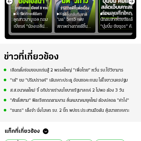
00:52
00:51
02:40
ชนะ
ลูกสาวมานูเอล ทอม
“มด” วิภาวี เผย
นักตบสาวไทยจัดเต็ม
ง
เบียรห์ "น้องเอลีน่า"
สภาพร่างกายดีขึ้น
"บุ๋มบิ๋ม ชัชชุอร" คัม
วัย 8 ขวบ โชว์ตี
อย่างต่อเนื่อง พร้อม
แบ็ก ศึก" SEA V
ลังกาสุดพริ้ว
พยายามลงสนามให้
CUP 2026" เลก
มากขึ้น เพื่อเรียก
สอง!!
ความมั่นใจ
ข่าวที่เกี่ยวข้อง
เลือกตั้งซ่อมขอนแก่นสู้ 2 พรรคใหญ่ "เพื่อไทย" หวั่น รบ.ใช้วิชามาร
"เต้" ชม "ปริมปรางค์" เดินเคาะประตู อ้อนขอคะแนน ได้ใจชาวนครปฐม
ส.ส.อนาคตใหม่ จี้ อภิปรายร่างนโยบายรัฐบาลแค่ 2 ไม่พอ ต้อง 3 วัน
"ศักดิ์สยาม" ฟิตเรียกถกตามงาน ลั่นคมนาคมยุคใหม่ ต้องปลอด "ค่าโง่"
"ธนกร" เต็งจ๋า นั่งโฆษก รบ. 2 บิ๊ก พปชร.ประสานมือดัน ลุ้นนายกฯเคาะ
แท็กที่เกี่ยวข้อง