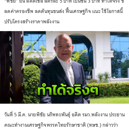
“พิชัย” ยัน ลดดีเซล ลิตรละ 5 บาท เบนซิน 3 บาท ทำได้จริง ชี้
ลดค่าครองชีพ ลดต้นทุนขนส่ง ฟื้นเศรษฐกิจ แนะ ใช้โอกาสนี้
ปรับโครงสร้างราคาพลังงาน
วันที่ 5 มี.ค. นายพิชัย นริพทะพันธุ์ อดีต รมว.พลังงาน ประธาน
คณะทำงานเศรษฐกิจพรรคไทยรักษาชาติ (ทษช.) กล่าวว่า