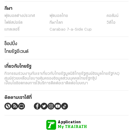
กีฬา
ฟุตบอลต่่างประเทศ
ฟุตบอลไทย
คอลัมน์
ไฟต์สปอร์ต
กีฬาโลก
วิดีโอ
แกลเลอรี่
Carabao 7-a-Side Cup
ช็อปปิ้ง
ไทยรัฐอีเวนต์
เกี่ยวกับไทยรัฐ
กิจกรรม
ร่วมงานกับเรา
เกี่ยวกับไทยรัฐ
มูลนิธิไทยรัฐ
ศูนย์ข้อมูลไทยรัฐ
FAQ
ศูนย์ช่วยเหลือ
นโยบายคุ้มครองข้อมูลส่วนบุคคลไทยรัฐกรุ๊ป
เงื่อนไขข้อตกลงการใช้บริการ
ติดต่อเรา
ติดต่อโฆษณา
ติดตามเราได้ที่
Application
My THAIRATH