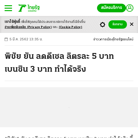
สมัครบริการ
เราใช้คุ้กกี้
เพื่อให้ทุกคนได้ประสบ
การณ์การใช้งานที่ดียิ่งขึ้น
+
ก
ก
-ก
รับทราบ
อ่านเพิ่มเติมคลิก
(Privacy Policy)
และ
(Cookie Policy)
5 มี.ค. 2562 13:35 น.
ข่าว
การเมือง
ไทยรัฐออนไลน์
พิชัย ยัน ลดดีเซล ลิตรละ 5 บาท
เบนซิน 3 บาท ทำได้จริง
...