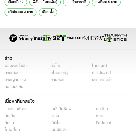
เลือกตั้ง62
พิชัย นริพทะพันธุ์
ไทยรักษาชาติ
ลดดีเซล 5 บาท
แก๊สโซฮอล 3 บาท
เลือกตั้ง
ข่าว
พระราชสำนัก
ทั่วไทย
ในกระแส
การเมือง
นโยบายรัฐ
ต่างประเทศ
อาชญากรรม
ยานยนต์
ราคาทองคำ
ความยั่งยืน
เนื้อหาที่น่าสนใจ
รายงานพิเศษ
หนังสือพิมพ์
คอลัมน์
บันเทิง
ดวง
หวย
นิยาย
วิดีโอ
Podcast
ไลฟ์สไตล์
มัลติมีเดีย