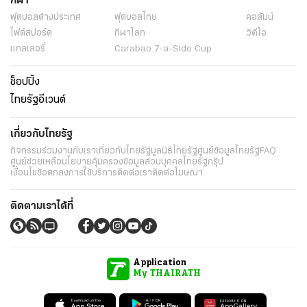
กีฬา
ฟุตบอลต่่างประเทศ
ฟุตบอลไทย
คอลัมน์
ไฟต์สปอร์ต
กีฬาโลก
วิดีโอ
แกลเลอรี่
Carabao 7-a-Side Cup
ช็อปปิ้ง
ไทยรัฐอีเวนต์
เกี่ยวกับไทยรัฐ
กิจกรรม
ร่วมงานกับเรา
เกี่ยวกับไทยรัฐ
มูลนิธิไทยรัฐ
ศูนย์ข้อมูลไทยรัฐ
FAQ
ศูนย์ช่วยเหลือ
นโยบายคุ้มครองข้อมูลส่วนบุคคลไทยรัฐกรุ๊ป
เงื่อนไขข้อตกลงการใช้บริการ
ติดต่อเรา
ติดต่อโฆษณา
ติดตามเราได้ที่
Application
My THAIRATH