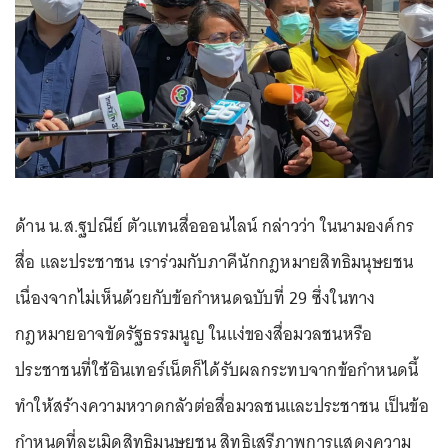
ด้าน น.ส.ฐปณีย์ ตัวแทนสื่อออนไลน์ กล่าวว่า ในนามองค์กร
สื่อ และประชาชน เราร่วมกับภาคีนักกฎหมายสิทธิมนุษยชน
เนื่องจากไม่เห็นด้วยกับข้อกำหนดฉบับที่ 29 ซึ่งในทาง
กฎหมายอาจขัดรัฐธรรมนูญ ในแง่ของสื่อมวลชนหรือ
ประชาชนที่ใช้อินเทอร์เน็ตก็ได้รับผลกระทบจากข้อกำหนดนี้
ทำให้สร้างความหวาดกลัวต่อสื่อมวลชนและประชาชน เป็นข้อ
กำหนดที่ละเมิดสิทธิมนุษยชน สิทธิเสรีภาพการแสดงความ