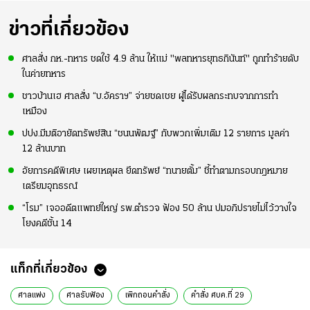
ข่าวที่เกี่ยวข้อง
ศาลสั่ง กห.-ทหาร ชดใช้ 4.9 ล้าน ให้แม่ "พลทหารยุทธกินันท์" ถูกทำร้ายดับ
ในค่ายทหาร
ชาวบ้านเฮ ศาลสั่ง “บ.อัคราฯ” จ่ายชดเชย ผู้ได้รับผลกระทบจากการทำ
เหมือง
ปปง.มีมติอายัดทรัพย์สิน “ชนนพัฒฐ์” กับพวกเพิ่มเติม 12 รายการ มูลค่า
12 ล้านบาท
อัยการคดีพิเศษ เผยเหตุผล ยึดทรัพย์ “ทนายตั้ม” ชี้ทำตามกรอบกฎหมาย
เตรียมอุทธรณ์
“โรม” เจออดีตแพทย์ใหญ่ รพ.ตำรวจ ฟ้อง 50 ล้าน ปมอภิปรายไม่ไว้วางใจ
โยงคดีชั้น 14
แท็กที่เกี่ยวข้อง
ศาลแพ่ง
ศาลรับฟ้อง
เพิกถอนคำสั่ง
คำสั่ง ศบค.ที่ 29