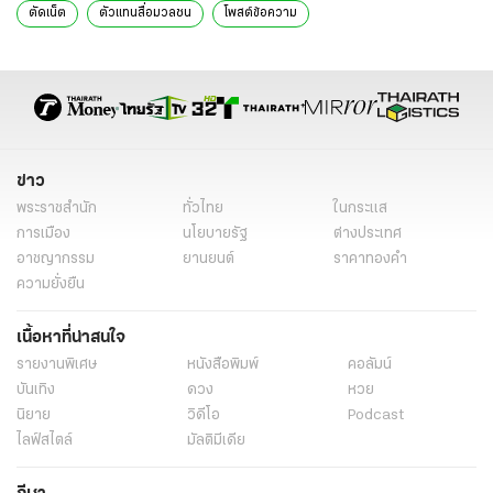
ตัดเน็ต
ตัวแทนสื่อมวลชน
โพสต์ข้อความ
ทำให้ประชาชนหวาดกลัว
ฐปณีย์ เอียดศรีไชย
นรเศรษฐ์ นาหนองตูม
ข่าวทั่วไป
ข่าว
พระราชสำนัก
ทั่วไทย
ในกระแส
การเมือง
นโยบายรัฐ
ต่างประเทศ
อาชญากรรม
ยานยนต์
ราคาทองคำ
ความยั่งยืน
เนื้อหาที่น่าสนใจ
รายงานพิเศษ
หนังสือพิมพ์
คอลัมน์
บันเทิง
ดวง
หวย
นิยาย
วิดีโอ
Podcast
ไลฟ์สไตล์
มัลติมีเดีย