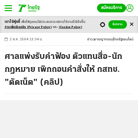
สมัครบริการ
เราใช้คุ้กกี้
เพื่อให้ทุกคนได้ประสบ
การณ์การใช้งานที่ดียิ่งขึ้น
+
ก
ก
-ก
รับทราบ
อ่านเพิ่มเติมคลิก
(Privacy Policy)
และ
(Cookie Policy)
2 ส.ค. 2564 13:34 น.
ข่าว
อาชญากรรม
ไทยรัฐออนไลน์
ศาลแพ่งรับคำฟ้อง ตัวแทนสื่อ-นัก
กฎหมาย เพิกถอนคำสั่งให้ กสทช.
"ตัดเน็ต" (คลิป)
...