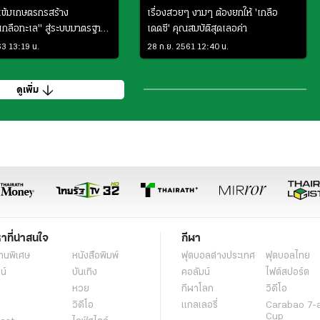
เข้มเกษตรกรสร้าง
เรื่องสวยๆ งามๆ ต้องยกให้ 'เกลือ
กลือทะเล" สู่ระบบมาตรฐาน
เดดซี' คุณสมบัติสุดเลอค่า
63 13:19 น.
28 ก.ย. 2561 12:40 น.
ดูเพิ่ม
หาที่น่าสนใจ
กีฬา
านพิเศษ
หนังสือพิมพ์
ฟุตบอลต่่างประเทศ
ฟุตบอลไทย
น์
บันเทิง
คอลัมน์
ไฟต์สปอร์ต
หวย
กีฬาโลก
วิดีโอ
วิดีโอ
แกลเลอรี่
Carabao 7-
Cup