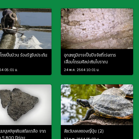
ทยปั่นป่วน ร้องรัฐรับประกัน
อุณหภูมิอาจเป็นปัจจัยที่เร่งการ
เสื่อมโทรมศิลปะหินโบราณ
64 05:01 น.
24 พ.ค. 2564 10:01 น.
มนุษย์ยุคหินสกัดเกลือ จาก
สัตว์มงคลของญี่ปุ่น (2)
่อ 5,800 ปีก่อน