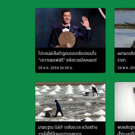
โปแลนด์เล็งทำลูกบอลเกลือปลอบใจ
ตลาดเกลือไ
"เลวานดอฟสกี" หลังชวดบัลลงดอร์
ราคา
03 ธ.ค. 2564 19:00 น.
29 พ.ค. 25
มาตรฐาน GAP เกลือทะเล หวังสร้าง
พบหลักฐาน
รายได้ให้มั่นคงแก่เกษตรกร
น้ำทะเลเมื