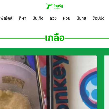
ลฟ์สไตล์
กีฬา
บันเทิง
ดวง
หวย
นิยาย
ช็อปปิ้ง
เกลือ