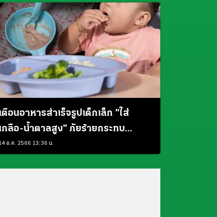
เตือนอาหารสำเร็จรูปเด็กเล็ก "ใส่
เกลือ-น้ำตาลสูง" ภัยร้ายกระทบ
พัฒนาการ
14 ธ.ค. 2566 13:36 น.