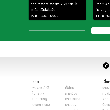
"ทุกมื้อ ทุกวัน ทุกวัย" 780 ร้าน...ใช้
มกอช. ติว
เกลือเสริมไอโอดีน
"มาตรฐานเ
คุณภาพ
27 มิ.ย. 2563 05:05 น.
14 ม.ค. 25
ข่าว
เนื้อ
พระราชสำนัก
ทั่วไทย
รายง
ในกระแส
การเมือง
คอลัม
นโยบายรัฐ
ต่างประเทศ
ดวง
อาชญากรรม
ยานยนต์
นิยาย