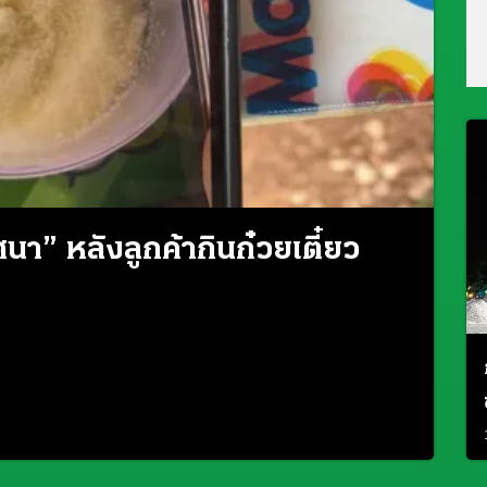
นา” หลังลูกค้ากินก๋วยเตี๋ยว