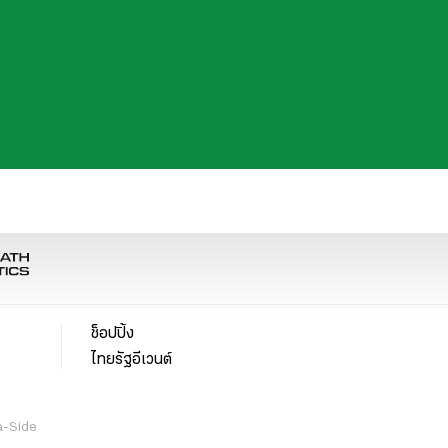
ช็อปปิ้ง
ไทยรัฐอีเวนต์
a-Side