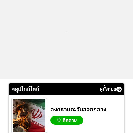
...
สรุปไทม์ไลน์
ดูทั้งหมด
สงครามตะวันออกกลาง
ติดตาม