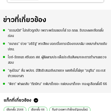
ข่าวที่เกี่ยวข้อง
“ธรรมนัส” ไม่กลัวถูกบีบ เพราะพร้อมตอบโต้ รอ กกต. รับรองผลเลือกตั้ง
ก่อน
“ธนาธร” ช่วย “อธิรัฐ” หาเสียง บอกเบื่อการเมืองแบบเดิม เลยมาลำบากกับ
ปชน.
ไอซ์-รักชนก ศรีนอก สส. ผู้ติดตามประเด็นประกันสังคมและการทำงานตรวจ
สอบ
“ลุงป้อม” ลั่น พปชร. มีสิทธิเสนอชิงนายกฯ เผยยังไม่ได้คุย “อนุทิน” กระแส
ข่าวขออาสา
“พิธา” ฟาดกลับ “ทักษิณ” แพ้มาก็เยอะ แต่ชนะมาก็แยะ แนะดูเลือกตั้งปี 66
แท็กที่เกี่ยวข้อง
เลือกตั้ง 2566
เลือกตั้ง 66
ทีมข่าวเฉพาะกิจไทยรัฐออนไลน์