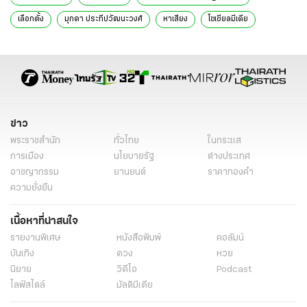
เลือกตั้ง
มุกดา ประทีปวัฒนะวงศ์
หาเสียง
โซเชียลมีเดีย
TikTok
Facebook
เฟซบุ๊ก
Twitter
ทวิตเตอร์
Facebook Live
สถาบันเอเชียศึกษา
จุฬาลงกรณ์มหาวิทยาลัย
แพลตฟอร์ม
ยุบสภา
ยุบสภา 2566
ข่าวการเมือง
ข่าวการเมืองวันนี้
ข่าวการเมืองออนไลน์
ข่าวการเมือง เลือกตั้ง
ข่าว
ข่าวการเมือง ไทยรัฐ
ข่าวเลือกตั้ง
ข่าววันนี้
พระราชสำนัก
ทั่วไทย
ในกระแส
Youtube Shots Video
เซลฟี่
Swing Voter
New Voter
การเมือง
นโยบายรัฐ
ต่างประเทศ
อาชญากรรม
ยานยนต์
ราคาทองคำ
อิทธิพลโซเชียลมีเดีย
ความยั่งยืน
เนื้อหาที่น่าสนใจ
รายงานพิเศษ
หนังสือพิมพ์
คอลัมน์
บันเทิง
ดวง
หวย
นิยาย
วิดีโอ
Podcast
ไลฟ์สไตล์
มัลติมีเดีย