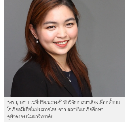
“ดร.มุกดา ประทีปวัฒนะวงศ์” นักวิจัยการหาเสียงเลือกตั้งบน
โซเชียลมีเดียในประเทศไทย จาก สถาบันเอเชียศึกษา
จุฬาลงกรณ์มหาวิทยาลัย