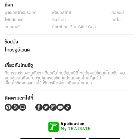
กีฬา
ฟุตบอลต่่างประเทศ
ฟุตบอลไทย
คอลัมน์
ไฟต์สปอร์ต
กีฬาโลก
วิดีโอ
แกลเลอรี่
Carabao 7-a-Side Cup
ช็อปปิ้ง
ไทยรัฐอีเวนต์
เกี่ยวกับไทยรัฐ
กิจกรรม
ร่วมงานกับเรา
เกี่ยวกับไทยรัฐ
มูลนิธิไทยรัฐ
ศูนย์ข้อมูลไทยรัฐ
FAQ
ศูนย์ช่วยเหลือ
นโยบายคุ้มครองข้อมูลส่วนบุคคลไทยรัฐกรุ๊ป
เงื่อนไขข้อตกลงการใช้บริการ
ติดต่อเรา
ติดต่อโฆษณา
ติดตามเราได้ที่
Application
My THAIRATH