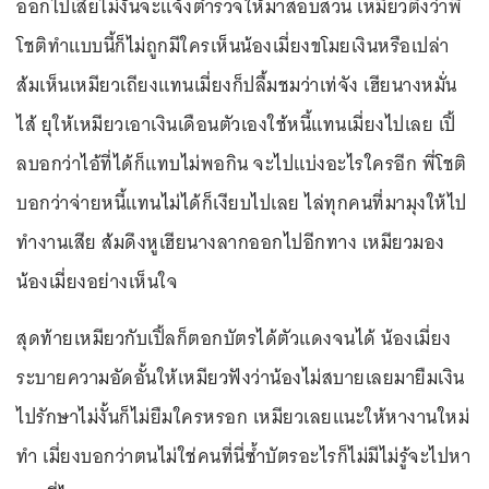
ออกไปเสียไม่งั้นจะแจ้งตำรวจให้มาสอบสวน เหมียวติงว่าพี่
โชติทำแบบนี้ก็ไม่ถูกมีใครเห็นน้องเมี่ยงขโมยเงินหรือเปล่า
ส้มเห็นเหมียวเถียงแทนเมี่ยงก็ปลื้มชมว่าเท่จัง เฮียนางหมั่น
ไส้ ยุให้เหมียวเอาเงินเดือนตัวเองใช้หนี้แทนเมี่ยงไปเลย เปิ้
ลบอกว่าไอ้ที่ได้ก็แทบไม่พอกิน จะไปแบ่งอะไรใครอีก พี่โชติ
บอกว่าจ่ายหนี้แทนไม่ได้ก็เงียบไปเลย ไล่ทุกคนที่มามุงให้ไป
ทำงานเสีย ส้มดึงหูเฮียนางลากออกไปอีกทาง เหมียวมอง
น้องเมี่ยงอย่างเห็นใจ
สุดท้ายเหมียวกับเปิ้ลก็ตอกบัตรได้ตัวแดงจนได้ น้องเมี่ยง
ระบายความอัดอั้นให้เหมียวฟังว่าน้องไม่สบายเลยมายืมเงิน
ไปรักษาไม่งั้นก็ไม่ยืมใครหรอก เหมียวเลยแนะให้หางานใหม่
ทำ เมี่ยงบอกว่าตนไม่ใช่คนที่นี่ซ้ำบัตรอะไรก็ไม่มีไม่รู้จะไปหา