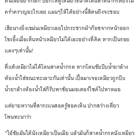
ตนเลยอยากเลิก บอกให้ดูเหมียวขนาดโดนสาดน้ำกรดยังไม่
คร่ำครวญอะไรเลย แมนๆให้ได้อย่างนี้สิตนถึงจะชอบ
เฮียนางยิ่งเขม่นเหมียวเลยไปกระชากผ้าก๊อซจากหน้าออก
โขงอึ้งเมื่อเห็นหน้าเหมียวไม่ได้เละอย่างที่คิด หากเป็นรอย
แดงๆเท่านั้น!
ที่แท้เหมียวไม่ได้โดนสาดน้ำกรด หากโดนชัยบีบน้ำยาล้าง
ห้องน้ำใส่ขณะทะเลาะกันเท่านั้น เปิ้ลมาเจอเหมียวถูกบีบ
น้ำยาล้างห้องน้ำใส่ก็รีบพาซ้อนมอเตอร์ไซค์ไปหาหมอ
แต่ยายหวานที่สาระแนสอดรู้สอดเห็น ปากสว่างเที่ยว
โพนทะนาว่า
“ไอ้ชัยมันได้นังเหมียวเป็นเมีย แล้วมันก็สาดน้ำกรดนังเหมียว