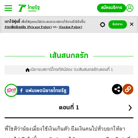
สมัครบริการ
เราใช้คุ้กกี้
เพื่อให้ทุกคนได้ประสบ
การณ์การใช้งานที่ดียิ่งขึ้น
รับทราบ
อ่านเพิ่มเติมคลิก
(Privacy Policy)
และ
(Cookie Policy)
เส้นสนกลรัก
นิยาย
สถานีโทรทัศน์ช่อง 3
เส้นสนกลรัก
ตอนที่ 1
ตอนที่
1
พี่โชติว่าน้องเมี่ยงใช้เงินเกินตัว ยืมเงินคนไปทั่วบอกให้ลา