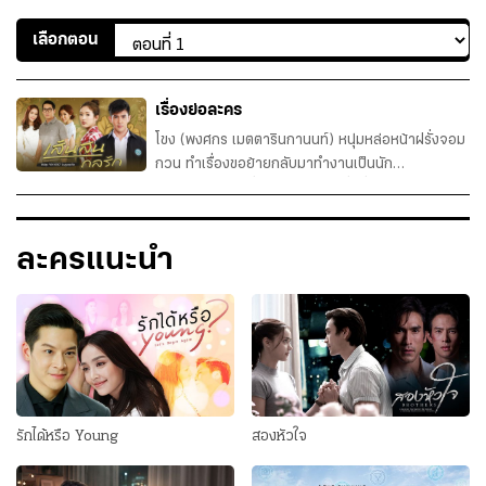
เลือกตอน
เรื่องย่อละคร
โขง (พงศกร เมตตารินกานนท์) หนุ่มหล่อหน้าฝรั่งจอม
กวน ทำเรื่องขอย้ายกลับมาทำงานเป็นนัก
สังคมสงเคราะห์ที่บ้านเกิด แม้ว่าถิ่นที่เขาจากไปตั้งแต่
เด็กนั้น จะเต็มไปด้วยเรื่องราวที่ยังเป็นฝันร้ายหลอก
หลอนเขาอยู่ทุกคืนวันก็ตาม เขาเลือกกลับมาที่นี่ก็เพื่อ
ละครแนะนำ
ท้าทายความกลัวในใจ แต่นับตั้งแต่คืนแรกที่เขากลับมา
ที่นี่ เ...
รักได้หรือ Young
สองหัวใจ