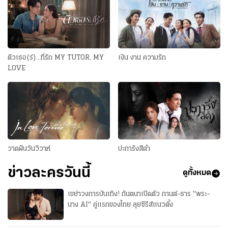
ติวเธอ(ร์)...ที่รัก MY TUTOR, MY
เงิน งาน ความรัก
LOVE
วาดฝันวันวิวาห์
ปะการังสีดำ
ข่าวละครวันนี้
ดูทั้งหมด
เขย่าวงการบันเทิง! กันตนาเปิดตัว กานต์-ธาร "พระ-
นาง AI" คู่แรกของไทย ลุยซีรีส์แนวตั้ง