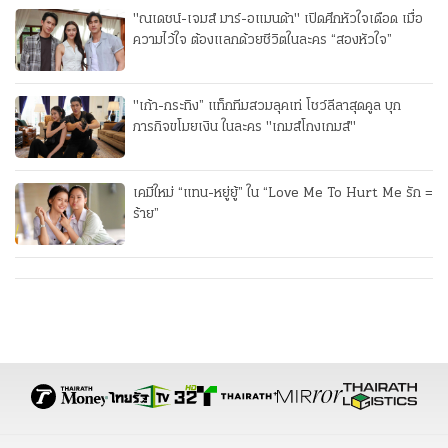
"ณเดชน์-เจมส์ มาร์-อแมนด้า" เปิดศึกหัวใจเดือด เมื่อ
ความไว้ใจ ต้องแลกด้วยชีวิตในละคร “สองหัวใจ”
"เก้า-กระทิง” แท็กทีมสวมลุคเท่ โชว์ลีลาสุดคูล บุก
ภารกิจขโมยเงิน ในละคร "เกมส์โกงเกมส์"
เคมีใหม่ “แทน-หยู่ยู้” ใน “Love Me To Hurt Me รัก =
ร้าย”