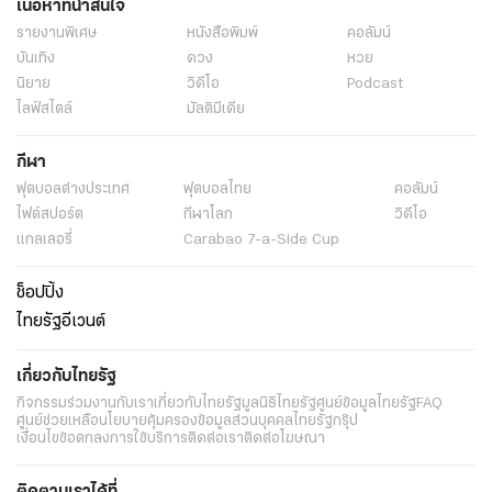
เนื้อหาที่น่าสนใจ
รายงานพิเศษ
หนังสือพิมพ์
คอลัมน์
บันเทิง
ดวง
หวย
นิยาย
วิดีโอ
Podcast
ไลฟ์สไตล์
มัลติมีเดีย
กีฬา
ฟุตบอลต่่างประเทศ
ฟุตบอลไทย
คอลัมน์
ไฟต์สปอร์ต
กีฬาโลก
วิดีโอ
แกลเลอรี่
Carabao 7-a-Side Cup
ช็อปปิ้ง
ไทยรัฐอีเวนต์
เกี่ยวกับไทยรัฐ
กิจกรรม
ร่วมงานกับเรา
เกี่ยวกับไทยรัฐ
มูลนิธิไทยรัฐ
ศูนย์ข้อมูลไทยรัฐ
FAQ
ศูนย์ช่วยเหลือ
นโยบายคุ้มครองข้อมูลส่วนบุคคลไทยรัฐกรุ๊ป
เงื่อนไขข้อตกลงการใช้บริการ
ติดต่อเรา
ติดต่อโฆษณา
ติดตามเราได้ที่