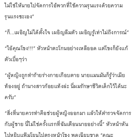
ไม่ใช่ให้นายไปจัดการไอ้พวกที่ใช้ความรุนแรงด้วยความ
รุนแรงซะเอง”
“ก็...เผอิญไม่ได้ตั้งใจ เผอิญลืมตัว เผอิญรู้เท่าไม่ถึงการณ์”
“ไอ้คุณโขง!!!” หัวหน้าตะโกนอย่างเหลืออด แต่โขงก็ยังแก้
ตัวเบื่อๆว่า
“ผู้หญิงถูกทำร้ายร่างกายเกือบตาย นายแมนมันก็รู้ว่าเมีย
ท้องอยู่ ถ้านางสาวก้อยแท้งล่ะ นี่ผมรักษาชีวิตเด็กไว้ได้นะ
ครับ”
“สิ่งที่นายควรทำคือช่วยผู้หญิงออกมา แล้วให้ตำรวจจัดการ
กับผู้ชาย นี่ไม่ใช่ครั้งแรกที่ฉันเตือนนายอย่างนี้” หัวหน้าหัน
ไปหยิบแฟ้มโยนไปตรงหน้าโขง พูดเฉียบขาด “คณะ