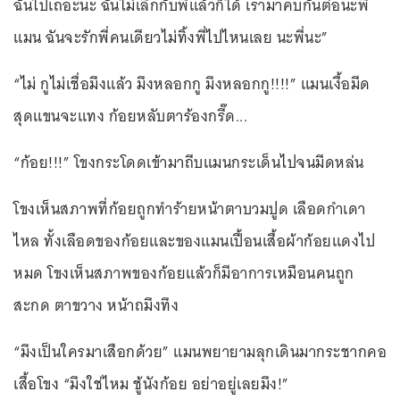
ฉันไปเถอะนะ ฉันไม่เลิกกับพี่แล้วก็ได้ เรามาคบกันต่อนะพี่
แมน ฉันจะรักพี่คนเดียวไม่ทิ้งพี่ไปไหนเลย นะพี่นะ”
“ไม่ กูไม่เชื่อมึงแล้ว มึงหลอกกู มึงหลอกกู!!!!” แมนเงื้อมีด
สุดแขนจะแทง ก้อยหลับตาร้องกรี๊ด...
“ก้อย!!!” โขงกระโดดเข้ามาถีบแมนกระเด็นไปจนมีดหล่น
โขงเห็นสภาพที่ก้อยถูกทำร้ายหน้าตาบวมปูด เลือดกำเดา
ไหล ทั้งเลือดของก้อยและของแมนเปื้อนเสื้อผ้าก้อยแดงไป
หมด โขงเห็นสภาพของก้อยแล้วก็มีอาการเหมือนคนถูก
สะกด ตาขวาง หน้าถมึงทึง
“มึงเป็นใครมาเสือกด้วย” แมนพยายามลุกเดินมากระชากคอ
เสื้อโขง “มึงใช่ไหม ชู้นังก้อย อย่าอยู่เลยมึง!”