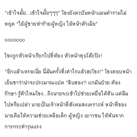
“เข้าใจมั้ย...เข้าใจมั้ยๆๆๆ” โขงยังตะบันหน้าแมนคำรามไม่
หยุด “ไอ้ผู้ชายทำร้ายผู้หญิง ไอ้หน้าตัวเมีย”
ooooooo
โขงถูกหัวหน้าเรียกไปที่ห้อง หัวหน้าทุบโต๊ะปัง!
“อีกแล้วเหรอเนี่ย นี่มันครั้งที่เท่าไรแล้วฮะโขง!” โขงตอบหน้า
เย็นชาว่าน่าจะประมาณแปด “สิบสอง!! แกมันป่วย ต้อง
รักษา รู้ตัวไหมโขง...ถึงนายจะเข้าไปช่วยเหยื่อได้ทัน แต่ลืม
ไปหรือเปล่า นายเป็นเจ้าหน้าที่สังคมสงเคราะห์ หน้าที่ของ
นายคือให้ความช่วยเหลือเด็ก ผู้หญิง เยาวชน ให้พ้นจาก
การกระทำรุนแรง