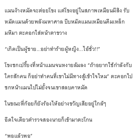
แมนง้างหมัดจะต่อยโขง แต่โขงอยู่ในสภาพเหมือนผีสิง รับ
หมัดแมนด้วยพลังมหาศาล บีบหมัดแมนเหมือนคีมเหล็ก
มหึมา ตะคอกใส่หน้าตาขวาง
“เกิดเป็นผู้ชาย...อย่าทำร้ายผู้หญิง...ไอ้ชั่ว!!”
โขงชกเปรี้ยงที่หน้าแมนจนหงายล้มลง “ถ้าอยากใช้กำลังกับ
ใครสักคน ก็อย่าทำคนที่เขาไม่มีทางสู้เข้าใจไหม” ตะคอกไป
ชกหน้าแมนไปไม่ยั้งจนเขาสลบคาหมัด
ในขณะที่ก้อยก็ยังร้องไห้อย่างขวัญเสียอยู่ใกล้ๆ
อึดใจเดียวตำรวจสองนายก็เข้ามาตะโกน
“พอแล้วพอ”