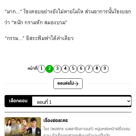
“มาก...” โขงตอบอย่างยังไม่หายโมโห ส่วนอาการนั้นโขงบอก
ว่า “หนัก กรามหัก สมองบวม”
“กรรม...” อิสระพึมพำได้คำเดียว
หน้าที่
1
2
3
4
5
6
7
8
9
ตอนต่อไป
เลือกตอน
เรื่องย่อละคร
โขง (พงศกร เมตตารินกานนท์) หนุ่มหล่อหน้าฝรั่งจอม
กวน ทำเรื่องขอย้ายกลับมาทำงานเป็นนัก