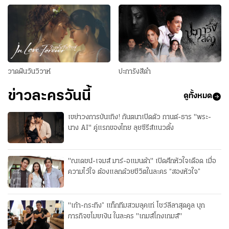
วาดฝันวันวิวาห์
ปะการังสีดำ
ข่าวละครวันนี้
ดูทั้งหมด
เขย่าวงการบันเทิง! กันตนาเปิดตัว กานต์-ธาร "พระ-
นาง AI" คู่แรกของไทย ลุยซีรีส์แนวตั้ง
"ณเดชน์-เจมส์ มาร์-อแมนด้า" เปิดศึกหัวใจเดือด เมื่อ
ความไว้ใจ ต้องแลกด้วยชีวิตในละคร “สองหัวใจ”
"เก้า-กระทิง” แท็กทีมสวมลุคเท่ โชว์ลีลาสุดคูล บุก
ภารกิจขโมยเงิน ในละคร "เกมส์โกงเกมส์"