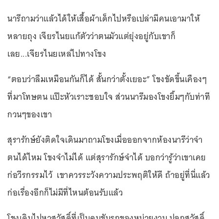
นารีถามว่าแล้วได้ให้เสื้อผ้าเด็กไปหรือเปล่ามีคนเอามาให้
หลายถุง เจียรไนยแก้ตัวว่าตนมัวแต่ยุ่งอยู่กับเขาก็
เลย...เจียรไนยเหล่ไปทางโขง
“ตอบว่าลืมเหมือนกันก็ได้ สั้นกว่าตั้งเยอะ” โขงขัดขึ้นเคืองๆ
ที่มาโทษตน แป๊ะหัวเราะชอบใจ ส่วนนารีมองโขงยิ้มๆกับท่าที
กวนๆของเขา
สุรารักษ์ยังติดใจเดินมาถามโขงเมื่อออกจากห้องนารีว่าจำ
ตนได้ไหม โขงจำไม่ได้ แต่สุรารักษ์จำได้ บอกว่ารู้ว่าเขาเคย
ก่อวีรกรรมไว้ เขาควรระวังความประพฤติให้ดี ถ้าอยู่ที่นี่แล้ว
ก่อเรื่องอีกก็ไม่มีที่ไหนต้อนรับแล้ว
โขงเดินไปหาสวัสดิ์ที่เป็นคนขับรถของหน่วยงาน ปลุกสวัสดิ์