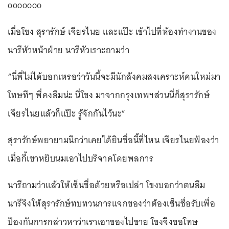
ooooooo
เมื่อโขง สุรารักษ์ เจียรไนย และแป๊ะ เข้าไปที่ห้องทำงานของ
นารีหัวหน้าฝ่าย นารีหัวเราะถามว่า
“นี่พี่ไม่ได้บอกเหรอว่าวันนี้จะมีนักสังคมสงเคราะห์คนใหม่มา
โทษทีๆ พี่คงลืมน่ะ นี่โขง มาจากกรุงเทพฯส่วนนี่ก็สุรารักษ์
เจียรไนยแล้วก็แป๊ะ รู้จักกันไว้นะ”
สุรารักษ์พยายามนึกว่าเคยได้ยินชื่อนี้ที่ไหน เจียรไนยฟ้องว่า
เมื่อกี้เขาหยิบนมเอาไปบริจาคโดยพลการ
นารีถามว่าแล้วให้เซ็นชื่อด้วยหรือเปล่า โขงบอกว่าตนลืม
นารีจึงให้สุรารักษ์ทบทวนการแจกของว่าต้องเซ็นชื่อรับเพื่อ
ป้องกันการกล่าวหาว่าเราเอาของไปขาย โขงจึงขอโทษ