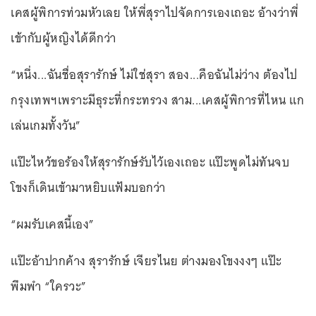
เคสผู้พิการท่วมหัวเลย ให้พี่สุราไปจัดการเองเถอะ อ้างว่าพี่
เข้ากับผู้หญิงได้ดีกว่า
“หนึ่ง...ฉันชื่อสุรารักษ์ ไม่ใช่สุรา สอง...คือฉันไม่ว่าง ต้องไป
กรุงเทพฯเพราะมีธุระที่กระทรวง สาม...เคสผู้พิการที่ไหน แก
เล่นเกมทั้งวัน”
แป๊ะไหว้ขอร้องให้สุรารักษ์รับไว้เองเถอะ แป๊ะพูดไม่ทันจบ
โขงก็เดินเข้ามาหยิบแฟ้มบอกว่า
“ผมรับเคสนี้เอง”
แป๊ะอ้าปากค้าง สุรารักษ์ เจียรไนย ต่างมองโขงงงๆ แป๊ะ
พึมพำ “ใครวะ”