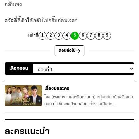
กลับเอง
สวัสดิ์ดี๊ด๊าได้กลับไปกรึ๊บก่อนเวลา
หน้าที่
1
2
3
4
5
6
7
8
9
ตอนต่อไป
เลือกตอน
เรื่องย่อละคร
โขง (พงศกร เมตตารินกานนท์) หนุ่มหล่อหน้าฝรั่งจอม
กวน ทำเรื่องขอย้ายกลับมาทำงานเป็นนัก
สังคมสงเคราะห์ที่บ้านเกิด แม้ว่าถิ่นที่เขาจากไปตั้งแต่
เด็กนั้น จะเต็มไปด้วยเรื่องราวที่ยังเป็นฝันร้ายหลอก
หลอนเขาอยู่ทุกคืนวันก็ตาม เขาเลือกกลับมาที่นี่ก็เพื่อ
ละครแนะนำ
ท้าทายความกลัวในใจ แต่นับตั้งแต่คืนแรกที่เขากลับมา
ที่นี่ เ...