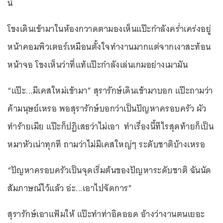
นี้
โขงเดินเข้ามาในห้องกวาดตามองเห็นแป๊ะกำลังคร่ำเคร่งอยู่
หน้าคอมพิวเตอร์เหมือนตั้งใจทำงานมากแต่จากเงาสะท้อน
หน้าจอ โขงเห็นว่าที่แท้แป๊ะกำลังเล่นเกมอย่างเมามัน
“แป๊ะ...มีเคสใหม่เข้ามา” สุรารักษ์เดินเข้ามาบอก แป๊ะถามว่า
ค้ามนุษย์เหรอ พอสุรารักษ์บอกว่าเป็นปัญหาครอบครัว ผัว
ทำร้ายเมีย แป๊ะก็ปฏิเสธว่าไม่เอา ทำเรื่องนี้ทีไรสุดท้ายก็เป็น
หมาหัวเน่าทุกที ถามว่าไม่มีเคสใหญ่ๆ ระดับชาติบ้างเหรอ
“ปัญหาครอบครัวเป็นจุดเริ่มต้นของปัญหาระดับชาติ ฉันนัด
สัมภาษณ์ไว้แล้ว อ่ะ...เอาไปจัดการ”
สุรารักษ์เอาแฟ้มให้ แป๊ะทำท่าอิดออด อ้างว่างานตนเยอะ