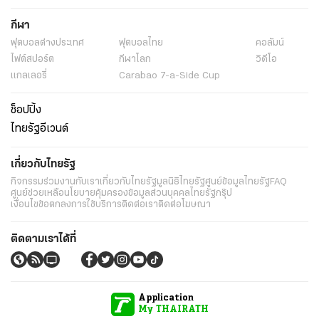
กีฬา
ฟุตบอลต่่างประเทศ
ฟุตบอลไทย
คอลัมน์
ไฟต์สปอร์ต
กีฬาโลก
วิดีโอ
แกลเลอรี่
Carabao 7-a-Side Cup
ช็อปปิ้ง
ไทยรัฐอีเวนต์
เกี่ยวกับไทยรัฐ
กิจกรรม
ร่วมงานกับเรา
เกี่ยวกับไทยรัฐ
มูลนิธิไทยรัฐ
ศูนย์ข้อมูลไทยรัฐ
FAQ
ศูนย์ช่วยเหลือ
นโยบายคุ้มครองข้อมูลส่วนบุคคลไทยรัฐกรุ๊ป
เงื่อนไขข้อตกลงการใช้บริการ
ติดต่อเรา
ติดต่อโฆษณา
ติดตามเราได้ที่
Application
My THAIRATH