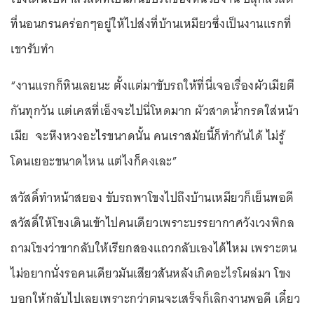
ที่นอนกรนคร่อกๆอยู่ให้ไปส่งที่บ้านเหมียวซึ่งเป็นงานแรกที่
เขารับทำ
“งานแรกก็หินเลยนะ ตั้งแต่มาขับรถให้ที่นี่เจอเรื่องผัวเมียตี
กันทุกวัน แต่เคสที่เอ็งจะไปนี่โหดมาก ผัวสาดน้ำกรดใส่หน้า
เมีย จะหึงหวงอะไรขนาดนั้น คนเราสมัยนี้ก็ทำกันได้ ไม่รู้
โดนเยอะขนาดไหน แต่ไงก็คงเละ”
สวัสดิ์ทำหน้าสยอง ขับรถพาโขงไปถึงบ้านเหมียวก็เย็นพอดี
สวัสดิ์ให้โขงเดินเข้าไปคนเดียวเพราะบรรยากาศวังเวงพิกล
ถามโขงว่าขากลับให้เรียกสองแถวกลับเองได้ไหม เพราะตน
ไม่อยากนั่งรอคนเดียวมันเสียวสันหลังเกิดอะไรโผล่มา โขง
บอกให้กลับไปเลยเพราะกว่าตนจะเสร็จก็เลิกงานพอดี เดี๋ยว