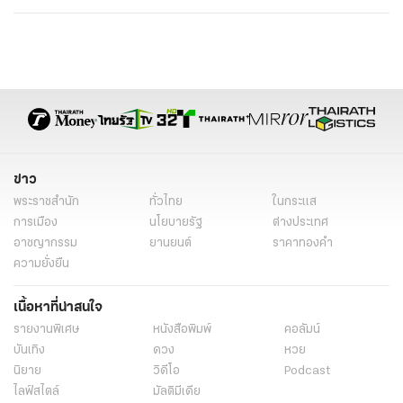
ข่าว
พระราชสำนัก
ทั่วไทย
ในกระแส
การเมือง
นโยบายรัฐ
ต่างประเทศ
อาชญากรรม
ยานยนต์
ราคาทองคำ
ความยั่งยืน
เนื้อหาที่น่าสนใจ
รายงานพิเศษ
หนังสือพิมพ์
คอลัมน์
บันเทิง
ดวง
หวย
นิยาย
วิดีโอ
Podcast
ไลฟ์สไตล์
มัลติมีเดีย