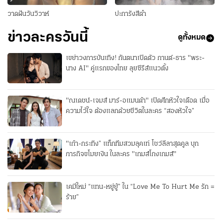
วาดฝันวันวิวาห์
ปะการังสีดำ
ข่าวละครวันนี้
ดูทั้งหมด
เขย่าวงการบันเทิง! กันตนาเปิดตัว กานต์-ธาร "พระ-
นาง AI" คู่แรกของไทย ลุยซีรีส์แนวตั้ง
"ณเดชน์-เจมส์ มาร์-อแมนด้า" เปิดศึกหัวใจเดือด เมื่อ
ความไว้ใจ ต้องแลกด้วยชีวิตในละคร “สองหัวใจ”
"เก้า-กระทิง” แท็กทีมสวมลุคเท่ โชว์ลีลาสุดคูล บุก
ภารกิจขโมยเงิน ในละคร "เกมส์โกงเกมส์"
เคมีใหม่ “แทน-หยู่ยู้” ใน “Love Me To Hurt Me รัก =
ร้าย”