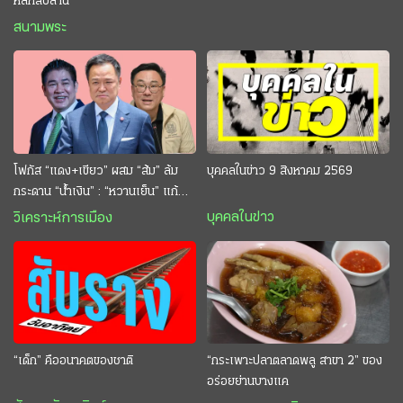
หลักสิบล้าน
สนามพระ
โฟกัส “แดง+เขียว” ผสม “ส้ม” ล้ม
บุคคลในข่าว 9 สิงหาคม 2569
กระดาน “นํ้าเงิน” : “หวานเย็น” แก้
กระหาย “อนุทิน” ดักตีกินสบาย
บุคคลในข่าว
วิเคราะห์การเมือง
“เด็ก” คืออนาคตของชาติ
“กระเพาะปลาตลาดพลู สาขา 2” ของ
อร่อยย่านบางแค