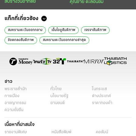
สับรางวันอาทิตย์
คุณชาย ตะลอนชิม
แท็กที่เกี่ยวข้อง
สงครามตะวันออกกลาง
เอ็มโอยูสันติภาพ
เจรจาสันติภาพ
ข้อตกลงสันติภาพ
สงครามตะวันออกกลางล่าสุด
สถานการณ์ตะวันออกกลาง
อิสราเอล-อิหร่าน
ข่าวสงครามล่าสุด
อิหร่าน ล่าสุด
สงครามโลกครั้งที่ 3
ช่องแคบฮอร์มุซ
สหรัฐ-อิสราเอล-อิหร่าน
โดนัลด์ ทรัมป์
เบนจามิน เนทันยาฮู
ข่าวสงคราม
สงครามสหรัฐอิหร่าน
ยุติสงคราม
ราคาน้ำมัน
ข่าว
พระราชสำนัก
ทั่วไทย
ในกระแส
อ่าวเปอร์เซีย
สำนักข่าวหัวเขียว
แม่ลูกจันทร์
ข่าววันนี้
การเมือง
นโยบายรัฐ
ต่างประเทศ
ไทยรัฐฉบับพิมพ์
อาชญากรรม
ยานยนต์
ราคาทองคำ
ความยั่งยืน
เนื้อหาที่น่าสนใจ
รายงานพิเศษ
หนังสือพิมพ์
คอลัมน์