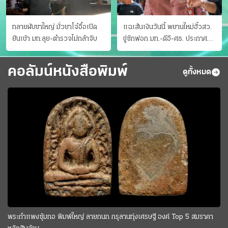
ทลายผับขาใหญ่ มั่วยาโจ๋อื้อเปิด
แฉเส้นเงินวันนี้ พยานใหม่ฮั้วสว.
ยันเช้า มท.ลุย-ตำรวจไม่กล้าจับ
ขู่ซักฟอก มท.-ดีอี-ศธ. ประกาศ
บัญชีท้องถิ่น
คอลัมน์หนังสือพิมพ์
ดูทั้งหมด
พระกำแพงซุ้มกอ พิมพ์ใหญ่ ลายกนก กรุลานทุ่งเศรษฐี องค์ Top 5 สมราคา