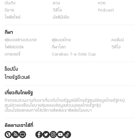
บันเทิง
ดวง
หวย
นิยาย
วิดีโอ
Podcast
ไลฟ์สไตล์
มัลติมีเดีย
กีฬา
ฟุตบอลต่่างประเทศ
ฟุตบอลไทย
คอลัมน์
ไฟต์สปอร์ต
กีฬาโลก
วิดีโอ
แกลเลอรี่
Carabao 7-a-Side Cup
ช็อปปิ้ง
ไทยรัฐอีเวนต์
เกี่ยวกับไทยรัฐ
กิจกรรม
ร่วมงานกับเรา
เกี่ยวกับไทยรัฐ
มูลนิธิไทยรัฐ
ศูนย์ข้อมูลไทยรัฐ
FAQ
ศูนย์ช่วยเหลือ
นโยบายคุ้มครองข้อมูลส่วนบุคคลไทยรัฐกรุ๊ป
เงื่อนไขข้อตกลงการใช้บริการ
ติดต่อเรา
ติดต่อโฆษณา
ติดตามเราได้ที่