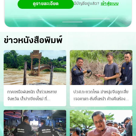
ดูรายละเอียด
มีบัญชีอยู่แล้ว?
เข้าสู่ระบบ
ข่าวหนังสือพิมพ์
ภาคเหนือฝนหนัก น้ำท่วมหลาย
ปวส.กะซวกโหด ฆ่าหนุ่มจีนลูกเสี่ย
จังหวัด นํ้าบ่าเชียงใหม่ ที่
เจอคาตา-หึงขึ้นหน้า ค้างคืนห้อง
แม่ฮ่องสอน ซัดสะพานขาด
แฟนสาว