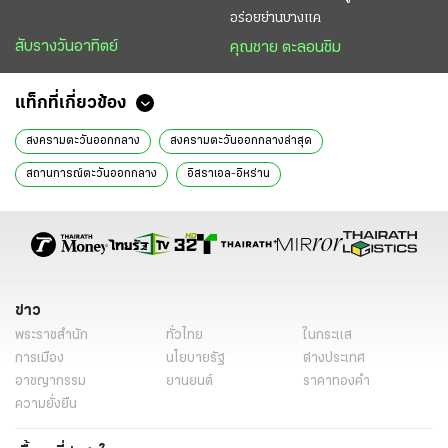
อร่อยย่านบางแค
สับรางวันอาทิตย์
คุณชาย ตะลอนชิม
แท็กที่เกี่ยวข้อง
สงครามตะวันออกกลาง
สงครามตะวันออกกลางล่าสุด
สถานการณ์ตะวันออกกลาง
อิสราเอล-อิหร่าน
สหรัฐ-อิสราเอล-อิหร่าน
ช่องแคบฮอร์มุซ
สงครามโลกครั้งที่ 3
อิหร่าน ล่าสุด
ข่าวสงครามล่าสุด
โดนัลด์ ทรัมป์
ข่าวสงคราม
ข่าวต่างประเทศ
คาบลูกคาบดอก
วิกฤติพลังงาน
หมัดเหล็ก
หนังสือพิมพ์ไทยรัฐ
ข่าวหนังสือพิมพ์
ข่าววันนี้
ไทยรัฐฉบับพิมพ์
ข่าว
พระราชสำนัก
ทั่วไทย
ในกระแส
ข่าวไทยรัฐ
คอลัมน์หนังสือพิมพ์ไทยรัฐ
การเมือง
นโยบายรัฐ
ต่างประเทศ
อาชญากรรม
ยานยนต์
ราคาทองคำ
ความยั่งยืน