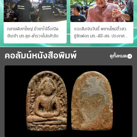
ทลายผับขาใหญ่ มั่วยาโจ๋อื้อเปิด
แฉเส้นเงินวันนี้ พยานใหม่ฮั้วสว.
ยันเช้า มท.ลุย-ตำรวจไม่กล้าจับ
ขู่ซักฟอก มท.-ดีอี-ศธ. ประกาศ
บัญชีท้องถิ่น
คอลัมน์หนังสือพิมพ์
ดูทั้งหมด