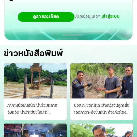
ดูรายละเอียด
มีบัญชีอยู่แล้ว?
เข้าสู่ระบบ
ข่าวหนังสือพิมพ์
ภาคเหนือฝนหนัก น้ำท่วมหลาย
ปวส.กะซวกโหด ฆ่าหนุ่มจีนลูกเสี่ย
จังหวัด นํ้าบ่าเชียงใหม่ ที่
เจอคาตา-หึงขึ้นหน้า ค้างคืนห้อง
แม่ฮ่องสอน ซัดสะพานขาด
แฟนสาว