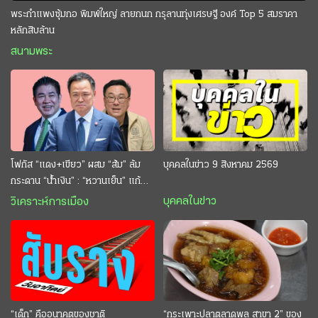
พระกำแพงซุ้มกอ พิมพ์ใหญ่ ลายกนก กรุลานทุ่งเศรษฐี องค์ Top 5 สมราคา
หลักสิบล้าน
สนามพระ
โฟกัส “แดง+เขียว” ผสม “ส้ม” ล้ม
บุคคลในข่าว 9 สิงหาคม 2569
กระดาน “นํ้าเงิน” : “หวานเย็น” แก้
กระหาย “อนุทิน” ดักตีกินสบาย
บุคคลในข่าว
วิเคราะห์การเมือง
“เด็ก” คืออนาคตของชาติ
“กระเพาะปลาตลาดพลู สาขา 2” ของ