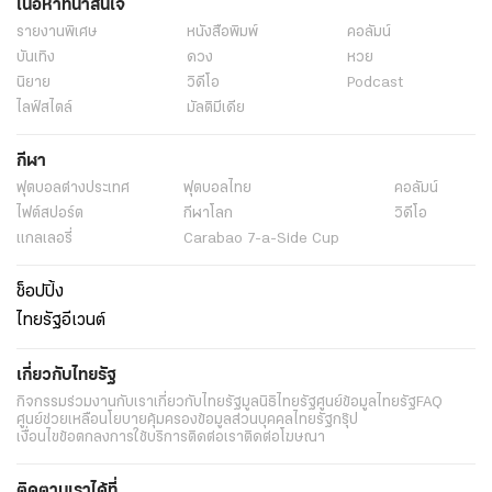
เนื้อหาที่น่าสนใจ
รายงานพิเศษ
หนังสือพิมพ์
คอลัมน์
บันเทิง
ดวง
หวย
นิยาย
วิดีโอ
Podcast
ไลฟ์สไตล์
มัลติมีเดีย
กีฬา
ฟุตบอลต่่างประเทศ
ฟุตบอลไทย
คอลัมน์
ไฟต์สปอร์ต
กีฬาโลก
วิดีโอ
แกลเลอรี่
Carabao 7-a-Side Cup
ช็อปปิ้ง
ไทยรัฐอีเวนต์
เกี่ยวกับไทยรัฐ
กิจกรรม
ร่วมงานกับเรา
เกี่ยวกับไทยรัฐ
มูลนิธิไทยรัฐ
ศูนย์ข้อมูลไทยรัฐ
FAQ
ศูนย์ช่วยเหลือ
นโยบายคุ้มครองข้อมูลส่วนบุคคลไทยรัฐกรุ๊ป
เงื่อนไขข้อตกลงการใช้บริการ
ติดต่อเรา
ติดต่อโฆษณา
ติดตามเราได้ที่