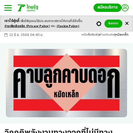
สมัครบริการ
เราใช้คุ้กกี้
เพื่อให้ทุกคนได้ประสบ
การณ์การใช้งานที่ดียิ่งขึ้น
+
ก
ก
-ก
รับทราบ
อ่านเพิ่มเติมคลิก
(Privacy Policy)
และ
(Cookie Policy)
12 มิ.ย. 2569 04:40 น.
หนังสือพิมพ์
ต่างประเทศ
หมัดเหล็ก
วิกฤติพลังงานทางออกที่ไม่มีทาง