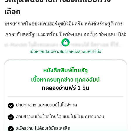
เลือก
บรรยากาศในช่องแคบฮอร์มุซยังอึมครึม หลังอิหร่านยุติ การ
เจรจากับสหรัฐฯ และพร้อม ปิดช่องแคบฮอร์มุซ ช่องแคบ Bab
el-Mandeb ในฝั่งทะเลแดง เป็นการตอบโต้ อิสราเอล ที่ใช้
เนื้อหาพิเศษเฉพาะสมาชิกหนังสือพิมพ์เท่านั้น
กำลังโจมตี เลบานอน รวมทั้งการที่ กองกำลังพิทักษ์ปฏิวัติ
อิสลาม โจมตีเรือคอนเทนเนอร์ ที่ติดธงสัญชาติปานามา โดย
หนังสือพิมพ์ไทยรัฐ
อิหร่านอ้างว่าเป็นเรือของสหรัฐฯด้วย ถึง ประธานาธิบดี โดนั
เนื้อหาครบทุกข่าว ทุกคอลัมน์
ลด์ ทรัมป์ จะประสานไปยัง ผู้นำอิสราเอล ให้เร่งบรรลุข้อตกลง
ทดลองอ่านฟรี 1 วัน
หยุดยิงกับเลบานอนก็ตาม แต่การสู้รบก็ยังเดินหน้าไม่หยุด
อ่านทุกข่าว และคอลัมน์ได้ไม่จำกัด
อ่านข่าวบนเว็บไซต์ไทยรัฐ แบบไม่มีโฆษณารบกวน
สมัครง่าย ไม่ต้องใช้บัตรเครดิต