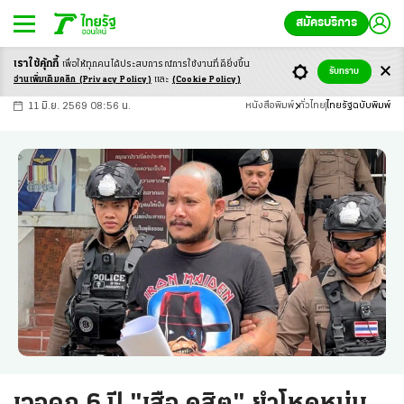
สมัครบริการ
เราใช้คุ้กกี้
เพื่อให้ทุกคนได้ประสบ
การณ์การใช้งานที่ดียิ่งขึ้น
+
ก
ก
-ก
รับทราบ
อ่านเพิ่มเติมคลิก
(Privacy Policy)
และ
(Cookie Policy)
11 มิ.ย. 2569 08:56 น.
หนังสือพิมพ์
ทั่วไทย
ไทยรัฐฉบับพิมพ์
เจอคุก 6 ปี "เสือ ดุสิต" ยําโหดหนุ่ม