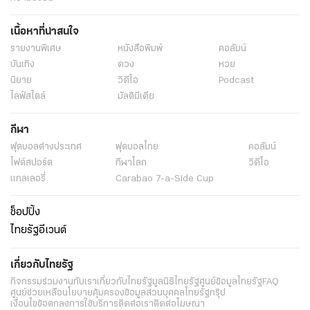
เนื้อหาที่น่าสนใจ
รายงานพิเศษ
หนังสือพิมพ์
คอลัมน์
บันเทิง
ดวง
หวย
นิยาย
วิดีโอ
Podcast
ไลฟ์สไตล์
มัลติมีเดีย
กีฬา
ฟุตบอลต่่างประเทศ
ฟุตบอลไทย
คอลัมน์
ไฟต์สปอร์ต
กีฬาโลก
วิดีโอ
แกลเลอรี่
Carabao 7-a-Side Cup
ช็อปปิ้ง
ไทยรัฐอีเวนต์
เกี่ยวกับไทยรัฐ
กิจกรรม
ร่วมงานกับเรา
เกี่ยวกับไทยรัฐ
มูลนิธิไทยรัฐ
ศูนย์ข้อมูลไทยรัฐ
FAQ
ศูนย์ช่วยเหลือ
นโยบายคุ้มครองข้อมูลส่วนบุคคลไทยรัฐกรุ๊ป
เงื่อนไขข้อตกลงการใช้บริการ
ติดต่อเรา
ติดต่อโฆษณา