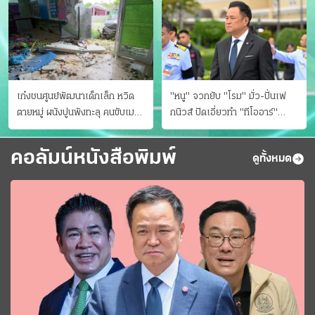
เก๋งชนศูนย์พัฒนาเด็กเล็ก หวิด
"หนู" จวกยับ "โรม" มั่ว-ปั่นเฟ
ตายหมู่ ผนังปูนพังทะลุ คนขับเมา
กนิวส์ ปัดเอี่ยวทํา "ทีโออาร์"
ยา
ต้นทางโกงสอบฉาว
คอลัมน์หนังสือพิมพ์
ดูทั้งหมด