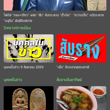
โฟกัส “แดง+เขียว” ผสม “ส้ม” ล้มกระดาน “นํ้าเงิน” : “หวานเย็น” แก้กระหาย
“อนุทิน” ดักตีกินสบาย
วิเคราะห์การเมือง
บุคคลในข่าว 9 สิงหาคม 2569
“เด็ก” คืออนาคตของชาติ
บุคคลในข่าว
สับรางวันอาทิตย์