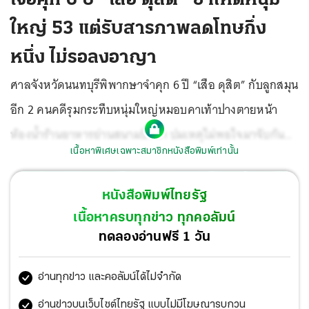
ใหญ่ 53 แต่รับสารภาพลดโทษกึ่ง
หนึ่ง ไม่รอลงอาญา
ศาลจังหวัดนนทบุรีพิพากษาจำคุก 6 ปี “เสือ ดุสิต” กับลูกสมุน
อีก 2 คนคดีรุมกระทืบหนุ่มใหญ่หมอบคาเท้าปางตายหน้า
ห้องน้ำร้านอาหารย่านสนามบินน้ำ ปมเหตุไม่พอใจมาจับก้น
เนื้อหาพิเศษเฉพาะสมาชิกหนังสือพิมพ์เท่านั้น
แฟนสาว จำเลยรับสารภาพลดโทษให้กึ่งหนึ่งเหลือคนละ 3 ปี
ไม่รอลงอาญา หนึ่งในลูกสมุนมีคดีเก่ารอลงอาญาอยู่โดนเพิ่ม
หนังสือพิมพ์ไทยรัฐ
โทษเป็น 4 ปี เจ้าหน้าที่ราชทัณฑ์คุมตัวอินฟลูฯคนดังออกจาก
เนื้อหาครบทุกข่าว ทุกคอลัมน์
เรือนจำคดีทำร้ายแฟนสาวมาฟังคำพิพากษาที่ศาล ก่อนถูกส่ง
ทดลองอ่านฟรี 1 วัน
กลับเข้าไปนอนคุกต่อ
อ่านทุกข่าว และคอลัมน์ได้ไม่จำกัด
อ่านข่าวบนเว็บไซต์ไทยรัฐ แบบไม่มีโฆษณารบกวน