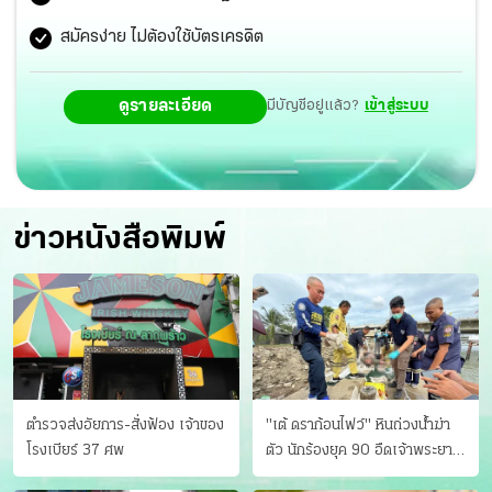
สมัครง่าย ไม่ต้องใช้บัตรเครดิต
ดูรายละเอียด
มีบัญชีอยู่แล้ว?
เข้าสู่ระบบ
ข่าวหนังสือพิมพ์
ตำรวจส่งอัยการ-สั่งฟ้อง เจ้าของ
"เต้ ดราก้อนไฟว์" หินถ่วงน้ำฆ่า
โรงเบียร์ 37 ศพ
ตัว นักร้องยุค 90 อืดเจ้าพระยา
แฟนหาตัววุ่น เครียดธุรกิจ!