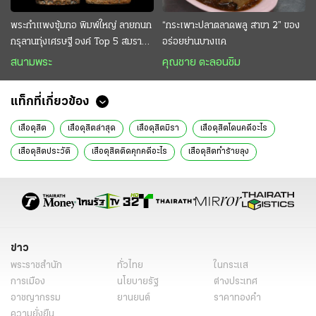
พระกำแพงซุ้มกอ พิมพ์ใหญ่ ลายกนก
“กระเพาะปลาตลาดพลู สาขา 2” ของ
กรุลานทุ่งเศรษฐี องค์ Top 5 สมราคา
อร่อยย่านบางแค
หลักสิบล้าน
สนามพระ
คุณชาย ตะลอนชิม
แท็กที่เกี่ยวข้อง
เสือดุสิต
เสือดุสิตล่าสุด
เสือดุสิตมิรา
เสือดุสิตโดนคดีอะไร
เสือดุสิตประวัติ
เสือดุสิตติดคุกคดีอะไร
เสือดุสิตทําร้ายลุง
เสือดุสิตตัดสิน
เสือดุสิตติดคุก
เสือดุสิตคือใคร
เสือดุสิต คดี
ข่าววันนี้
ไทยรัฐฉบับพิมพ์
ข่าวหน้า1
ข่าว
พระราชสำนัก
ทั่วไทย
ในกระแส
การเมือง
นโยบายรัฐ
ต่างประเทศ
อาชญากรรม
ยานยนต์
ราคาทองคำ
ความยั่งยืน