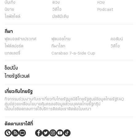
บันเทิง
ดวง
หวย
นิยาย
วิดีโอ
Podcast
ไลฟ์สไตล์
มัลติมีเดีย
กีฬา
ฟุตบอลต่่างประเทศ
ฟุตบอลไทย
คอลัมน์
ไฟต์สปอร์ต
กีฬาโลก
วิดีโอ
แกลเลอรี่
Carabao 7-a-Side Cup
ช็อปปิ้ง
ไทยรัฐอีเวนต์
เกี่ยวกับไทยรัฐ
กิจกรรม
ร่วมงานกับเรา
เกี่ยวกับไทยรัฐ
มูลนิธิไทยรัฐ
ศูนย์ข้อมูลไทยรัฐ
FAQ
ศูนย์ช่วยเหลือ
นโยบายคุ้มครองข้อมูลส่วนบุคคลไทยรัฐกรุ๊ป
เงื่อนไขข้อตกลงการใช้บริการ
ติดต่อเรา
ติดต่อโฆษณา
ติดตามเราได้ที่