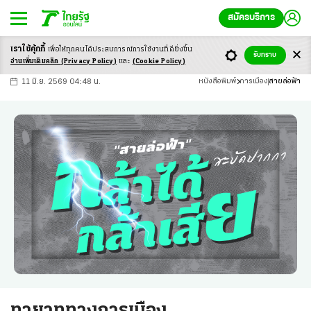
สมัครบริการ
เราใช้คุ้กกี้
เพื่อให้ทุกคนได้ประสบ
การณ์การใช้งานที่ดียิ่งขึ้น
+
ก
ก
-ก
รับทราบ
อ่านเพิ่มเติมคลิก
(Privacy Policy)
และ
(Cookie Policy)
11 มิ.ย. 2569 04:48 น.
หนังสือพิมพ์
การเมือง
สายล่อฟ้า
ทายาททางการเมือง