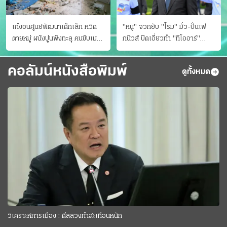
เก๋งชนศูนย์พัฒนาเด็กเล็ก หวิด
"หนู" จวกยับ "โรม" มั่ว-ปั่นเฟ
ตายหมู่ ผนังปูนพังทะลุ คนขับเมา
กนิวส์ ปัดเอี่ยวทํา "ทีโออาร์"
ยา
ต้นทางโกงสอบฉาว
คอลัมน์หนังสือพิมพ์
ดูทั้งหมด
วิเคราะห์การเมือง : ดีลลวงทำสะเทือนหนัก