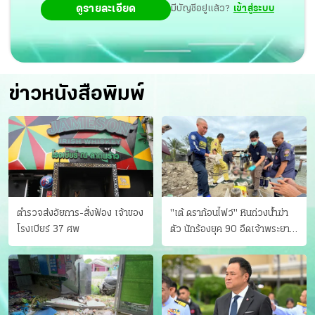
ดูรายละเอียด
มีบัญชีอยู่แล้ว?
เข้าสู่ระบบ
ข่าวหนังสือพิมพ์
ตำรวจส่งอัยการ-สั่งฟ้อง เจ้าของ
"เต้ ดราก้อนไฟว์" หินถ่วงน้ำฆ่า
โรงเบียร์ 37 ศพ
ตัว นักร้องยุค 90 อืดเจ้าพระยา
แฟนหาตัววุ่น เครียดธุรกิจ!