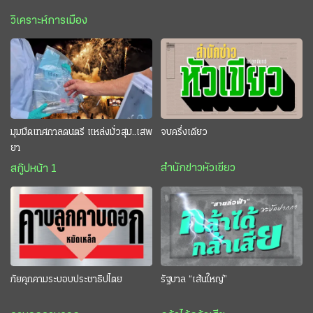
วิเคราะห์การเมือง
มุมมืดเทศกาลดนตรี แหล่งมั่วสุม..เสพ
จบครึ่งเดียว
ยา
สำนักข่าวหัวเขียว
สกู๊ปหน้า 1
ภัยคุกคามระบอบประชาธิปไตย
รัฐบาล “เส้นใหญ่”