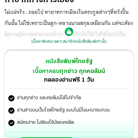
ไม่แน่จริง...ถอยไป ทายาทการเมืองในตระกูลต่างๆที่หวังปั้น
กันนั้น ไม่ใช่เพราะเป็นลูก-หลานนามสกุลเหมือนกัน แต่จะต้อง
มีความรู้ความสามารถจริงๆ จึงจะก้าวไปได้ ไม่ใช่ใครก็เป็น
เนื้อหาพิเศษเฉพาะสมาชิกหนังสือพิมพ์เท่านั้น
ได้... เรื่องนี้ “ทักษิณ ชินวัตร” น่าจะรู้ดีที่สุดที่พยายามผลักดัน
ลูกสาวคนโปรดไปสู่จุดสูงสุดทางการเมืองแต่ก็ไปได้แค่ไม่กี่ชั่ว
หนังสือพิมพ์ไทยรัฐ
วัน ต้องพ้นจากตำแหน่งตกเก้าอี้ นั่นก็เพราะความรู้ความ
เนื้อหาครบทุกข่าว ทุกคอลัมน์
สามารถไม่ถึง ผ่านเส้นทางการเมืองขึ้นมาเพราะ “พ่อ” เป็น
ทดลองอ่านฟรี 1 วัน
เจ้าของพรรค ไม่ได้ต่อสู้อะไรเลย
อ่านทุกข่าว และคอลัมน์ได้ไม่จำกัด
อ่านข่าวบนเว็บไซต์ไทยรัฐ แบบไม่มีโฆษณารบกวน
สมัครง่าย ไม่ต้องใช้บัตรเครดิต