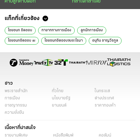
คาบลูกคาบดอก
กล้าได้กล้าเสีย
แท็กที่เกี่ยวข้อง
ไชยชนก ชิดชอบ
ทายาททางการเมือง
ลูกนักการเมือง
ไชยชนกชิดชอบ ai
ไชยชนกชิดชอบจบอะไรมา
อนุทิน ชาญวีรกูล
ทักษิณ ชินวัตร
พรรคภูมิใจไทย
ไชยชนกชิดชอบลูกใคร
TH-AI Passport คือ
TH-AI Passport
นโยบายเอไอพาสปอร์ต
นโยบาย TH-AI Passport คือ
เส้นทางการเมือง
บทบาททางการเมือง
กล้าได้กล้าเสีย
สายล่อฟ้า
ข่าววันนี้
ไทยรัฐฉบับพิมพ์
ข่าว
พระราชสำนัก
ทั่วไทย
ในกระแส
ระบอบสีน้ำเงิน
การเมือง
นโยบายรัฐ
ต่างประเทศ
อาชญากรรม
ยานยนต์
ราคาทองคำ
ความยั่งยืน
เนื้อหาที่น่าสนใจ
รายงานพิเศษ
หนังสือพิมพ์
คอลัมน์