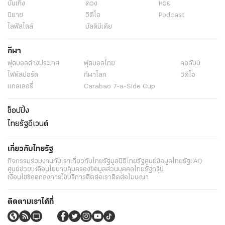
บันเทิง
ดวง
หวย
นิยาย
วิดีโอ
Podcast
ไลฟ์สไตล์
มัลติมีเดีย
กีฬา
ฟุตบอลต่่างประเทศ
ฟุตบอลไทย
คอลัมน์
ไฟต์สปอร์ต
กีฬาโลก
วิดีโอ
แกลเลอรี่
Carabao 7-a-Side Cup
ช็อปปิ้ง
ไทยรัฐอีเวนต์
เกี่ยวกับไทยรัฐ
กิจกรรม
ร่วมงานกับเรา
เกี่ยวกับไทยรัฐ
มูลนิธิไทยรัฐ
ศูนย์ข้อมูลไทยรัฐ
FAQ
ศูนย์ช่วยเหลือ
นโยบายคุ้มครองข้อมูลส่วนบุคคลไทยรัฐกรุ๊ป
เงื่อนไขข้อตกลงการใช้บริการ
ติดต่อเรา
ติดต่อโฆษณา
ติดตามเราได้ที่