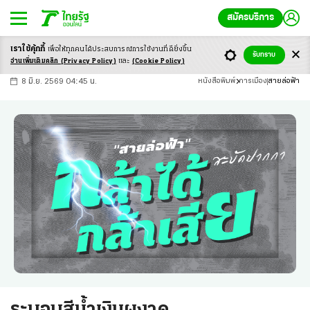
สมัครบริการ
เราใช้คุ้กกี้
เพื่อให้ทุกคนได้ประสบ
การณ์การใช้งานที่ดียิ่งขึ้น
+
ก
ก
-ก
รับทราบ
อ่านเพิ่มเติมคลิก
(Privacy Policy)
และ
(Cookie Policy)
8 มิ.ย. 2569 04:45 น.
หนังสือพิมพ์
การเมือง
สายล่อฟ้า
ระบอบสีน้ำเงินผงาด