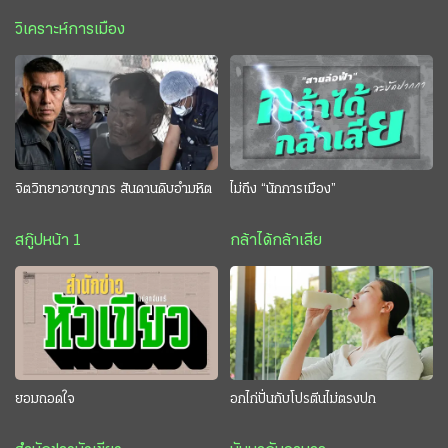
วิเคราะห์การเมือง
จิตวิทยาอาชญากร สันดานดิบอำมหิต
ไม่ถึง “นักการเมือง”
สกู๊ปหน้า 1
กล้าได้กล้าเสีย
ยอมถอดใจ
อกไก่ปั่นกับโปรตีนไม่ตรงปก