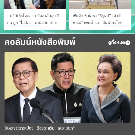
แม่รัสเซียใจสลาย จัดอาลัยลูก 2
ฟันผิด 6 ข้อหา "ธีรุตม์" เจ้าตัว
คน ถูก "ไอ้ป๋อง" ฆ่าฝังดิน สแกน
หลบสื่อพบตำรวจ ปัดเอี่ยวโกง
ไม่มีศพเพิ่ม
สอบท้องถิ่น จ่อบี้รํ่ารวยมากปกติ
คอลัมน์หนังสือพิมพ์
ดูทั้งหมด
วิเคราะห์การเมือง : ถึงจุดเสริม "เดอะแบก"