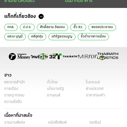
สำนักข่าวหัวเขียว
มันมากับอาหาร
แท็กที่เกี่ยวข้อง
กกต.
ป.ป.ช.
ศักดิ์สยาม ชิดชอบ
ฮั้ว สว.
พรรคประชาชน
แสวง บุญมี
คดีซุกหุ้น
แก้รัฐธรรมนูญ
ขั้วอำนาจการเมือง
องค์กรอิสระ
กล้าได้กล้าเสีย
สายล่อฟ้า
ข่าววันนี้
ไทยรัฐฉบับพิมพ์
ข่าว
พระราชสำนัก
ทั่วไทย
ในกระแส
การเมือง
นโยบายรัฐ
ต่างประเทศ
อาชญากรรม
ยานยนต์
ราคาทองคำ
ความยั่งยืน
เนื้อหาที่น่าสนใจ
รายงานพิเศษ
หนังสือพิมพ์
คอลัมน์