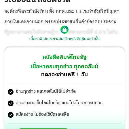
องค์กรอิสระกำลังร้อน ทั้ง กกต.และ ป.ป.ช.กำลังเกิดปัญหา
ภายในและภายนอก พรรคประชาชนยื่นคำร้องต่อประธาน
รัฐสภาผ่านต่อไปยังศาลฎีกา ให้ไต่สวนกรณีที่ ป.ป.ช.ไม่รับคำ
เนื้อหาพิเศษเฉพาะสมาชิกหนังสือพิมพ์เท่านั้น
ร้องคดี “ศักดิ์สยาม ชิดชอบ” ซุกหุ้น กกต.ก็ประเมินว่า “แสวง
บุญมี” เลขาธิการประเมินผลงานแล้วไม่ผ่าน ก็ยุ่งชุลมุนกัน
หนังสือพิมพ์ไทยรัฐ
อย่างนี้แหละ...
เนื้อหาครบทุกข่าว ทุกคอลัมน์
ทดลองอ่านฟรี 1 วัน
อ่านทุกข่าว และคอลัมน์ได้ไม่จำกัด
อ่านข่าวบนเว็บไซต์ไทยรัฐ แบบไม่มีโฆษณารบกวน
สมัครง่าย ไม่ต้องใช้บัตรเครดิต