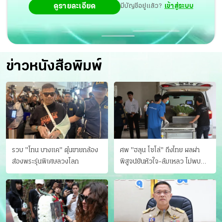
ดูรายละเอียด
มีบัญชีอยู่แล้ว?
เข้าสู่ระบบ
ข่าวหนังสือพิมพ์
รวบ "โทน บางแค" ตุ๋นขายกล้อง
ศพ "ฮลุน โซโล่" ถึงไทย ผลผ่า
ส่องพระรุ่นพิเศษลวงโลก
พิสูจน์ยันหัวใจ-ล้มเหลว ไม่พบ
บาดแผล