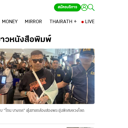
สมัครบริการ
MONEY
MIRROR
THAIRATH +
LIVE
่าวหนังสือพิมพ์
บ "โทน บางแค" ตุ๋นขายกล้องส่องพระรุ่นพิเศษลวงโลก