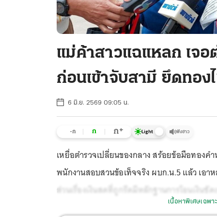
แม่ค้าสาวแฉแหลก เจอตำ
ก่อนเข้าจับสามี ยึดทอง
6 มิ.ย. 2569 09:05 น.
+
ก
ก
-ก
ฟังข่าว
Light
เหยื่อตำรวจเปลี่ยนของกลาง สร้อยข้อมือทองค
พนักงานสอบสวนข้อเท็จจริง ผบก.น.5 แล้ว เอาห
ส่วนเรื่องเงินสดที่ถูกรีดมีหลักฐานการโอนเงินชัดเ
เนื้อหาพิเศษเฉพาะ
ไปพบแพทย์เพราะอาการเครียด ด้าน พล.ต.ต.วิทว