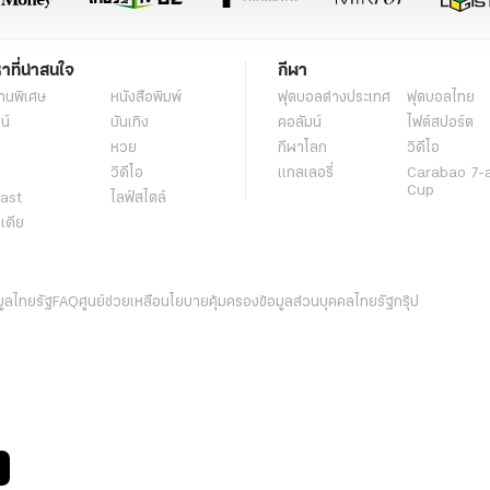
หาที่น่าสนใจ
กีฬา
านพิเศษ
หนังสือพิมพ์
ฟุตบอลต่่างประเทศ
ฟุตบอลไทย
น์
บันเทิง
คอลัมน์
ไฟต์สปอร์ต
หวย
กีฬาโลก
วิดีโอ
วิดีโอ
แกลเลอรี่
Carabao 7-
Cup
ast
ไลฟ์สไตล์
ีเดีย
มูลไทยรัฐ
FAQ
ศูนย์ช่วยเหลือ
นโยบายคุ้มครองข้อมูลส่วนบุคคลไทยรัฐกรุ๊ป