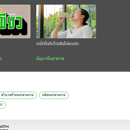
อกไก่ปั่นกับโปรตีนไม่ตรงปก
ว
มันมากับอาหาร
ตำรวจทำของกลางหาย
คดีของกลางหาย
า1