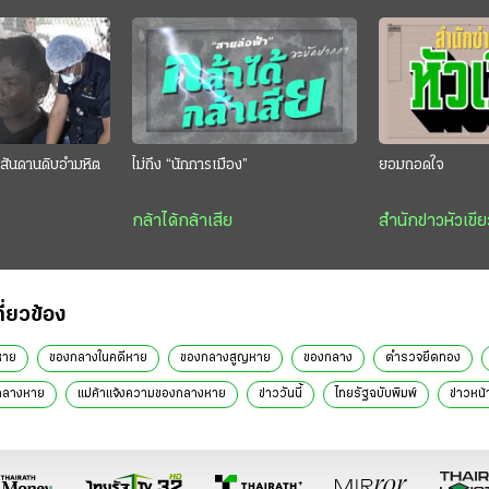
สันดานดิบอำมหิต
ไม่ถึง “นักการเมือง”
ยอมถอดใจ
กล้าได้กล้าเสีย
สำนักข่าวหัวเขีย
กี่ยวข้อง
หาย
ของกลางในคดีหาย
ของกลางสูญหาย
ของกลาง
ตำรวจยึดทอง
งกลางหาย
แม่ค้าแจ้งความของกลางหาย
ข่าววันนี้
ไทยรัฐฉบับพิมพ์
ข่าวหน้