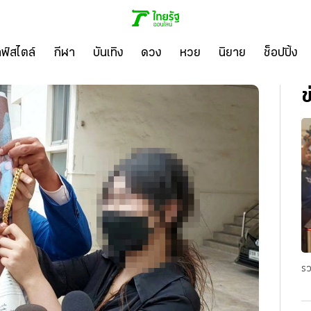
ลฟ์สไตล์
กีฬา
บันเทิง
ดวง
หวย
นิยาย
ช็อปปิ้ง
ข
รว