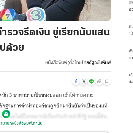
ศพ
หั
แม
รวจรีดเงิน ขู่เรียกนับแสน
"ไ
ไปด้วย
ฟั
ตำ
หนังสือพิมพ์
ทั่วไทย
ไทยรัฐฉบับพิมพ์
มา
เช
ข้
ำหนัก 3 บาทกลายเป็นของปลอม เข้าให้การคณะ
ลักฐานการจำนำทองก่อนถูกยึดมายืนยันว่าเป็นของแท้
จน โอดไม่มีใครอยากมีเรื่องกับเจ้าหน้าที่รัฐ ตอนนี้ต้อง
สมาชิกหนังสือพิมพ์เท่านั้น
ัฒน์ ชินคำ ยัน ให้ความเป็นธรรมทุกฝ่าย สอบชุด