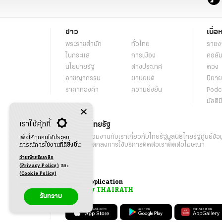
ข่าว
เนื้อ
พระราชสำนัก
ทั่วไทย
รายง
ในกระแส
การเมือง
คอลัม
นโยบายรัฐ
ต่างประเทศ
ดวง
อาชญากรรม
ยานยนต์
นิยาย
ราคาทองคำ
ความยั่งยืน
Podc
มัลติม
เราใช้คุ้กกี้
เกี่ยวกับไทยรัฐ
กิจกรรม
ร่วมงานกับเรา
เกี่ยวกับไทยรัฐ
มูลนิธิไทยรัฐ
ศูนย์ข้อ
เพื่อให้ทุกคนได้ประสบ
เงื่อนไขข้อตกลงการใช้บริการ
ติดต่อเรา
ติดต่อโฆษณา
การณ์การใช้งานที่ดียิ่งขึ้น
อ่านเพิ่มเติมคลิก
(Privacy Policy)
และ
(Cookie Policy)
Application
My THAIRATH
รับทราบ