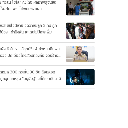
 "ฮลุน โซโล่" ถึงไทย ผลผ่าพิสูจน์ยัน
วใจ-ล้มเหลว ไม่พบบาดแผล
่รัสเซียใจสลาย จัดอาลัยลูก 2 คน ถูก
อ้ป๋อง" ฆ่าฝังดิน สแกนไม่มีศพเพิ่ม
นผิด 6 ข้อหา "ธีรุตม์" เจ้าตัวหลบสื่อพบ
รวจ ปัดเอี่ยวโกงสอบท้องถิ่น จ่อบี้รํ่ารวย
กปกติ
็กหมด 300 กรมใน 30 วัน ล้อมคอก
อมูลบุคคลหลุด "อนุดิษฐ์" ขยี้ภัยระดับชาติ