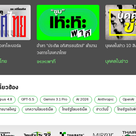
วลาโละบอร์ด
อำลา “ประกิต อภิสารธนรักษ์” ตำนาน
บุคคลในข่าว 10 ส
วงการโฆษณาไทย
ศไทย
บุคคลในข่าว
เหะหะพาที
กี่ยวข้อง
pus 4.8
GPT-5.5
Gemini 3.1 Pro
AI 2026
Anthropic
OpenAI
าขนาดใหญ่
บทความไซเบอร์เน็ต
ไทยรัฐไซเบอร์เน็ต
ข่าววันนี้
ไทยรัฐฉบับพิ