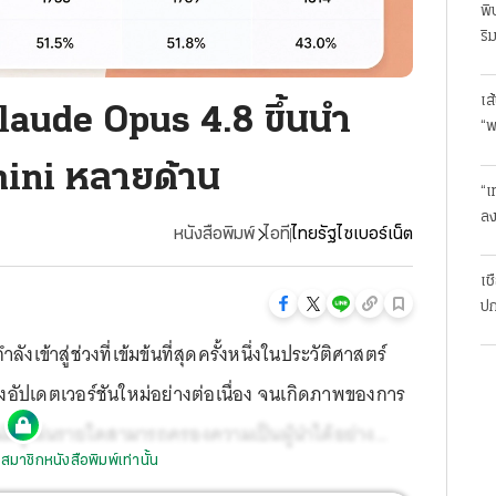
พิ
ริ
ล้
เส
laude Opus 4.8 ขึ้นนำ
“พ
กก
ini หลายด้าน
“เ
ลง
หนังสือพิมพ์
ไอที
ไทยรัฐไซเบอร์เน็ต
ต
เช
ปก
ข้าสู่ช่วงที่เข้มข้นที่สุดครั้งหนึ่งในประวัติศาสตร์
่งอัปเดตเวอร์ชันใหม่อย่างต่อเนื่อง จนเกิดภาพของการ
มีผู้เล่นรายใดสามารถครองความเป็นผู้นำได้อย่าง
สมาชิกหนังสือพิมพ์เท่านั้น