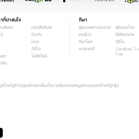
หาที่น่าสนใจ
กีฬา
านพิเศษ
หนังสือพิมพ์
ฟุตบอลต่่างประเทศ
ฟุตบอลไทย
น์
บันเทิง
คอลัมน์
ไฟต์สปอร์ต
หวย
กีฬาโลก
วิดีโอ
วิดีโอ
แกลเลอรี่
Carabao 7-
Cup
ast
ไลฟ์สไตล์
ีเดีย
มูลไทยรัฐ
FAQ
ศูนย์ช่วยเหลือ
นโยบายคุ้มครองข้อมูลส่วนบุคคลไทยรัฐกรุ๊ป