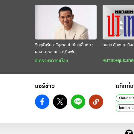
วิกฤติศรัทธารัฐบาล 4 เดือนดิ่งเหว :
กสทช.อัมพาต–ถึงเ
ผลงานเหลวเศรษฐกิจฟุบ
หมายเหตุประเท
วิเคราะห์การเมือง
แชร์ข่าว
แท็กที่เ
Claude O
โมเดลภาษ