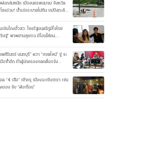
ษฝนถล่มหนัก เมืองนครพนมจม จังหวัด
มโขงอ่วม! นํ้าเอ่อระบายไม่ทัน แม่ปิงทะลัก
น
้นเงินโกงฮั้วสว. โยงรัฐมนตรีภูมิใจไทย
ริษฐ์” พาพยานลุยแฉ มีโอนให้คน
ต.ด้วย
ทพศิรินทร์ นนทบุรี” ผวา “แชตไลน์” ขู่ จะ
มือซ้ำอีก ทําผู้ปกครองแตกตื่นแจ้ง
ำรวจ
ือด “4 เสือ” เข้ากรุ เมืองฉะเชิงเทรา เซ่น
ครอง จับ “ผับเถื่อน”