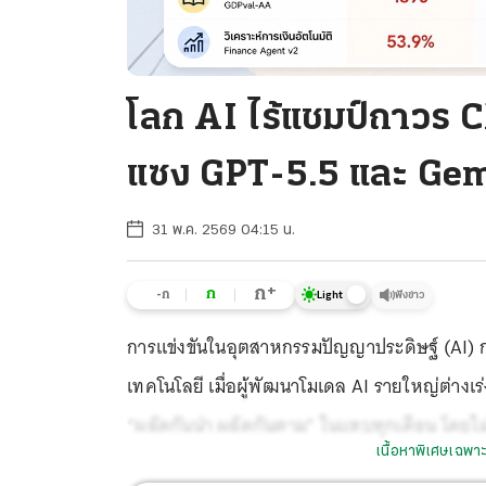
โลก AI ไร้แชมป์ถาวร C
แซง GPT-5.5 และ Gem
31 พ.ค. 2569 04:15 น.
+
ก
ก
-ก
ฟังข่าว
Light
การแข่งขันในอุตสาหกรรมปัญญาประดิษฐ์ (AI) กำลังเ
เทคโนโลยี เมื่อผู้พัฒนาโมเดล AI รายใหญ่ต่างเร
“ผลัดกันนำ ผลัดกันตาม” ในแทบทุกเดือน โดยไม่
เนื้อหาพิเศษเฉพาะ
เบ็ดเสร็จ