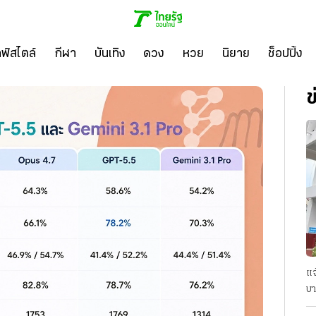
ลฟ์สไตล์
กีฬา
บันเทิง
ดวง
หวย
นิยาย
ช็อปปิ้ง
ข
แจ
บา