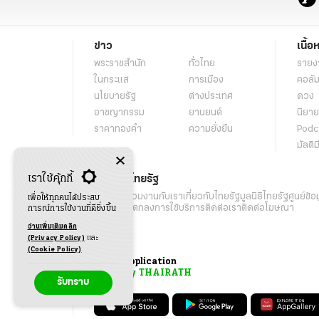
ข่าว
เนื้อ
พระราชสำนัก
ทั่วไทย
รายง
ในกระแส
การเมือง
คอลัม
นโยบายรัฐ
ต่างประเทศ
ดวง
อาชญากรรม
ยานยนต์
นิยาย
ราคาทองคำ
ความยั่งยืน
Podc
มัลติม
เราใช้คุ้กกี้
เกี่ยวกับไทยรัฐ
กิจกรรม
ร่วมงานกับเรา
เกี่ยวกับไทยรัฐ
มูลนิธิไทยรัฐ
ศูนย์ข้อ
เพื่อให้ทุกคนได้ประสบ
เงื่อนไขข้อตกลงการใช้บริการ
ติดต่อเรา
ติดต่อโฆษณา
การณ์การใช้งานที่ดียิ่งขึ้น
อ่านเพิ่มเติมคลิก
(Privacy Policy)
และ
(Cookie Policy)
Application
My THAIRATH
รับทราบ