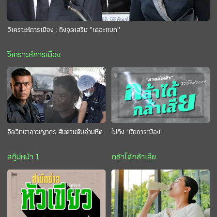
วิเคราะห์การเมือง : ถึงจุดเสริม "เดอะแบก"
วิเคราะห์การเมือง
จิตวิทยาอาชญากร สันดานดิบอำมหิต
ไม่ถึง “นักการเมือง”
สกู๊ปหน้า 1
กล้าได้กล้าเสีย