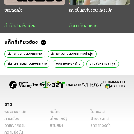
ยอมถอดใจ
อกไก่ปั่นกับโปรตีนไม่ตรงปก
สำนักข่าวหัวเขียว
มันมากับอาหาร
แท็กที่เกี่ยวข้อง
สงครามตะวันออกกลาง
สงครามตะวันออกกลางล่าสุด
สถานการณ์ตะวันออกกลาง
อิสราเอล-อิหร่าน
ข่าวสงครามล่าสุด
อิหร่าน ล่าสุด
สงครามโลกครั้งที่ 3
ช่องแคบฮอร์มุซ
สหรัฐ-อิสราเอล-อิหร่าน
ข่าวต่างประเทศ
ข่าวสงคราม
โดนัลด์ ทรัมป์
ข่าวด่วน
ข่าววันนี้
เรื่องเด่น
หนังสือพิมพ์ไทยรัฐ
ข่าวหนังสือพิมพ์
ไทยรัฐฉบับพิมพ์
ข่าวไทยรัฐ
ข่าว
พระราชสำนัก
ทั่วไทย
ในกระแส
ข่าวหน้า 1
การเมือง
นโยบายรัฐ
ต่างประเทศ
อาชญากรรม
ยานยนต์
ราคาทองคำ
ความยั่งยืน