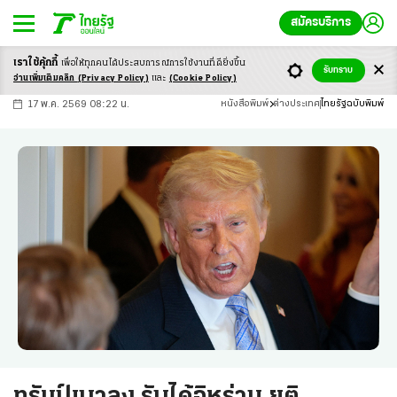
สมัครบริการ
เราใช้คุ้กกี้
เพื่อให้ทุกคนได้ประสบ
การณ์การใช้งานที่ดียิ่งขึ้น
+
ก
ก
-ก
รับทราบ
อ่านเพิ่มเติมคลิก
(Privacy Policy)
และ
(Cookie Policy)
17 พ.ค. 2569 08:22 น.
หนังสือพิมพ์
ต่างประเทศ
ไทยรัฐฉบับพิมพ์
ทรัมป์เบาลง รับได้อิหร่าน ยุติ