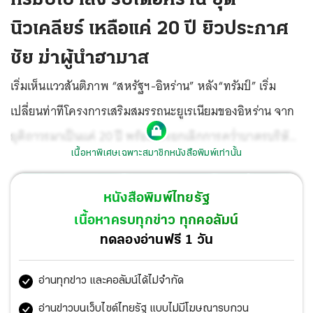
นิวเคลียร์ เหลือแค่ 20 ปี ยิวประกาศ
ชัย ฆ่าผู้นำฮามาส
เริ่มเห็นแววสันติภาพ “สหรัฐฯ-อิหร่าน” หลัง“ทรัมป์” เริ่ม
เปลี่ยนท่าทีโครงการเสริมสมรรถนะยูเรเนียมของอิหร่าน จาก
ยุติถาวรมาเป็นแค่ 20 ปี พร้อมเล็งยกเลิกการคว่ำบาตรบริษัท
เนื้อหาพิเศษเฉพาะสมาชิกหนังสือพิมพ์เท่านั้น
กลั่นน้ำมันของจีนที่ซื้อจากอิหร่าน แต่ยังย้ำอิหร่านต้องเปิด
ช่องแคบฮอร์มุซ ขณะที่การสู้รบในเลบานอน-ฉนวนกาซายังฝุ่น
หนังสือพิมพ์ไทยรัฐ
ตลบ หลังกองทัพอิสราเอลเปิดฉากโจมตีทางอากาศอย่าง
เนื้อหาครบทุกข่าว ทุกคอลัมน์
หนัก ปลิดชีพ “อิซ อัล-ดิน อัล-ฮัดดัด” ผู้นำกลุ่มฮามาสใน
ทดลองอ่านฟรี 1 วัน
ฉนวนกาซา ส่วนการเจรจาสงบศึกกับกลุ่มเฮซบอลเลาะห์อีก
อ่านทุกข่าว และคอลัมน์ได้ไม่จำกัด
ยาวไกล เหตุยังถล่มกันไม่หยุด
อ่านข่าวบนเว็บไซต์ไทยรัฐ แบบไม่มีโฆษณารบกวน