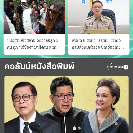
แม่รัสเซียใจสลาย จัดอาลัยลูก 2
ฟันผิด 6 ข้อหา "ธีรุตม์" เจ้าตัว
คน ถูก "ไอ้ป๋อง" ฆ่าฝังดิน สแกน
หลบสื่อพบตำรวจ ปัดเอี่ยวโกง
ไม่มีศพเพิ่ม
สอบท้องถิ่น จ่อบี้รํ่ารวยมากปกติ
คอลัมน์หนังสือพิมพ์
ดูทั้งหมด