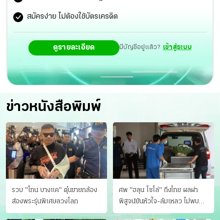
สมัครง่าย ไม่ต้องใช้บัตรเครดิต
ดูรายละเอียด
มีบัญชีอยู่แล้ว?
เข้าสู่ระบบ
ข่าวหนังสือพิมพ์
รวบ "โทน บางแค" ตุ๋นขายกล้อง
ศพ "ฮลุน โซโล่" ถึงไทย ผลผ่า
ส่องพระรุ่นพิเศษลวงโลก
พิสูจน์ยันหัวใจ-ล้มเหลว ไม่พบ
บาดแผล