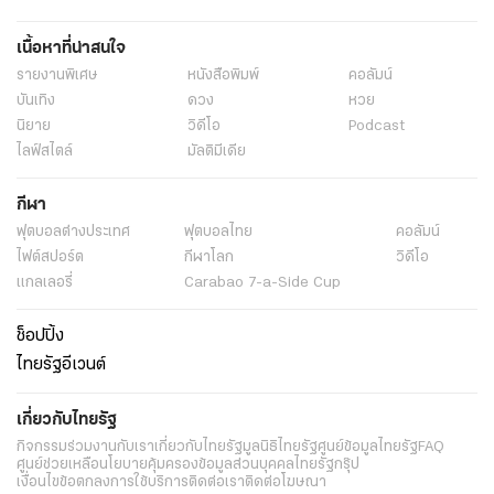
เนื้อหาที่น่าสนใจ
รายงานพิเศษ
หนังสือพิมพ์
คอลัมน์
บันเทิง
ดวง
หวย
นิยาย
วิดีโอ
Podcast
ไลฟ์สไตล์
มัลติมีเดีย
กีฬา
ฟุตบอลต่่างประเทศ
ฟุตบอลไทย
คอลัมน์
ไฟต์สปอร์ต
กีฬาโลก
วิดีโอ
แกลเลอรี่
Carabao 7-a-Side Cup
ช็อปปิ้ง
ไทยรัฐอีเวนต์
เกี่ยวกับไทยรัฐ
กิจกรรม
ร่วมงานกับเรา
เกี่ยวกับไทยรัฐ
มูลนิธิไทยรัฐ
ศูนย์ข้อมูลไทยรัฐ
FAQ
ศูนย์ช่วยเหลือ
นโยบายคุ้มครองข้อมูลส่วนบุคคลไทยรัฐกรุ๊ป
เงื่อนไขข้อตกลงการใช้บริการ
ติดต่อเรา
ติดต่อโฆษณา