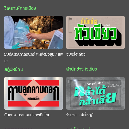
วิเคราะห์การเมือง
มุมมืดเทศกาลดนตรี แหล่งมั่วสุม..เสพ
จบครึ่งเดียว
ยา
สำนักข่าวหัวเขียว
สกู๊ปหน้า 1
ภัยคุกคามระบอบประชาธิปไตย
รัฐบาล “เส้นใหญ่”