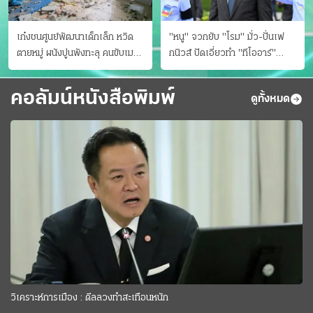
เก๋งชนศูนย์พัฒนาเด็กเล็ก หวิด
"หนู" จวกยับ "โรม" มั่ว-ปั่นเฟ
ตายหมู่ ผนังปูนพังทะลุ คนขับเมา
กนิวส์ ปัดเอี่ยวทํา "ทีโออาร์"
ยา
ต้นทางโกงสอบฉาว
คอลัมน์หนังสือพิมพ์
ดูทั้งหมด
วิเคราะห์การเมือง : ดีลลวงทำสะเทือนหนัก