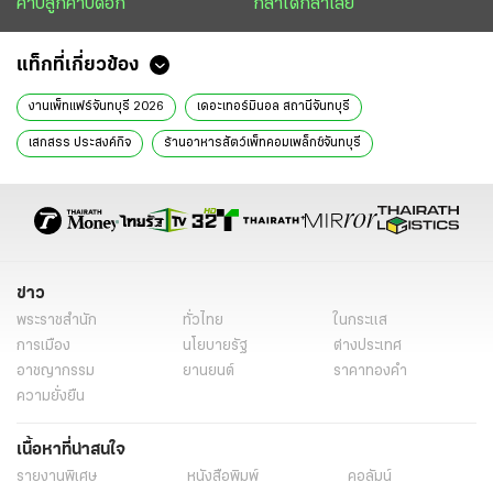
คาบลูกคาบดอก
กล้าได้กล้าเสีย
แท็กที่เกี่ยวข้อง
งานเพ็ทแฟร์จันทบุรี 2026
เดอะเทอร์มินอล สถานีจันทบุรี
เสกสรร ประสงค์กิจ
ร้านอาหารสัตว์เพ็ทคอมเพล็กซ์จันทบุรี
โรงงานอาหารสัตว์
เปิดฟ้าส่องโลก
นิติการุณย์ มิ่งรุจิราลัย
การผลิตอาหารสัตว์เลี้ยง
หนังสือพิมพ์ไทยรัฐ
ข่าวหนังสือพิมพ์
ข่าววันนี้
ไทยรัฐฉบับพิมพ์
ข่าวไทยรัฐ
คอลัมน์หนังสือพิมพ์ไทยรัฐ
ข่าว
พระราชสำนัก
ทั่วไทย
ในกระแส
การเมือง
นโยบายรัฐ
ต่างประเทศ
อาชญากรรม
ยานยนต์
ราคาทองคำ
ความยั่งยืน
เนื้อหาที่น่าสนใจ
รายงานพิเศษ
หนังสือพิมพ์
คอลัมน์