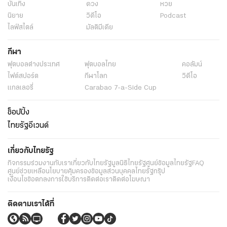
บันเทิง
ดวง
หวย
นิยาย
วิดีโอ
Podcast
ไลฟ์สไตล์
มัลติมีเดีย
กีฬา
ฟุตบอลต่่างประเทศ
ฟุตบอลไทย
คอลัมน์
ไฟต์สปอร์ต
กีฬาโลก
วิดีโอ
แกลเลอรี่
Carabao 7-a-Side Cup
ช็อปปิ้ง
ไทยรัฐอีเวนต์
เกี่ยวกับไทยรัฐ
กิจกรรม
ร่วมงานกับเรา
เกี่ยวกับไทยรัฐ
มูลนิธิไทยรัฐ
ศูนย์ข้อมูลไทยรัฐ
FAQ
ศูนย์ช่วยเหลือ
นโยบายคุ้มครองข้อมูลส่วนบุคคลไทยรัฐกรุ๊ป
เงื่อนไขข้อตกลงการใช้บริการ
ติดต่อเรา
ติดต่อโฆษณา
ติดตามเราได้ที่