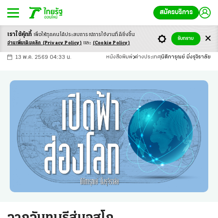
สมัครบริการ
เราใช้คุ้กกี้
เพื่อให้ทุกคนได้ประสบ
การณ์การใช้งานที่ดียิ่งขึ้น
+
ก
ก
-ก
รับทราบ
อ่านเพิ่มเติมคลิก
(Privacy Policy)
และ
(Cookie Policy)
13 พ.ค. 2569 04:33 น.
หนังสือพิมพ์
ต่างประเทศ
นิติการุณย์ มิ่งรุจิราลัย
จากจันทบุรีสู่มอสโก