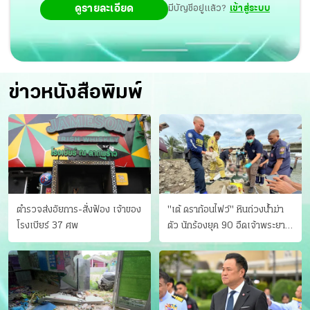
ดูรายละเอียด
มีบัญชีอยู่แล้ว?
เข้าสู่ระบบ
ข่าวหนังสือพิมพ์
ตำรวจส่งอัยการ-สั่งฟ้อง เจ้าของ
"เต้ ดราก้อนไฟว์" หินถ่วงน้ำฆ่า
โรงเบียร์ 37 ศพ
ตัว นักร้องยุค 90 อืดเจ้าพระยา
แฟนหาตัววุ่น เครียดธุรกิจ!