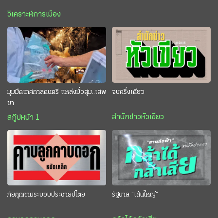
วิเคราะห์การเมือง
มุมมืดเทศกาลดนตรี แหล่งมั่วสุม..เสพ
จบครึ่งเดียว
ยา
สำนักข่าวหัวเขียว
สกู๊ปหน้า 1
ภัยคุกคามระบอบประชาธิปไตย
รัฐบาล “เส้นใหญ่”