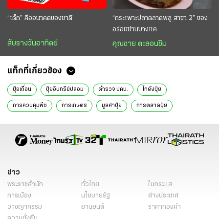
“เด็ก” คืออนาคตของชาติ
“กระเพาะปลาตลาดพลู สาขา 2” ของ
อร่อยย่านบางแค
สับรางวันอาทิตย์
คุณชาย ตะลอนชิม
แท็กที่เกี่ยวข้อง
ปุ๋ยเถื่อน
ปุ๋ยอินทรีย์ปลอม
ตำรวจ ปคบ.
โกดังปุ๋ย
การควบคุมพืช
การเกษตร
มูลค่าปุ๋ย
การตลาดปุ๋ย
ผลิตภัณฑ์เกษตร
การขายออนไลน์
การตรวจสอบคุณภาพ
สินค้าปุ๋ย
เจ้าหน้าที่ตรวจสอบ
ชาวเวียดนาม
การดำเนินคดี
หนังสือพิมพ์ไทยรัฐ
ข่าวหนังสือพิมพ์
ข่าววันนี้
ไทยรัฐฉบับพิมพ์
ข่าวไทยรัฐ
ข่าวหน้า 1
ข่าว
พระราชสำนัก
ทั่วไทย
ในกระแส
การเมือง
นโยบายรัฐ
ต่างประเทศ
อาชญากรรม
ยานยนต์
ราคาทองคำ
ความยั่งยืน