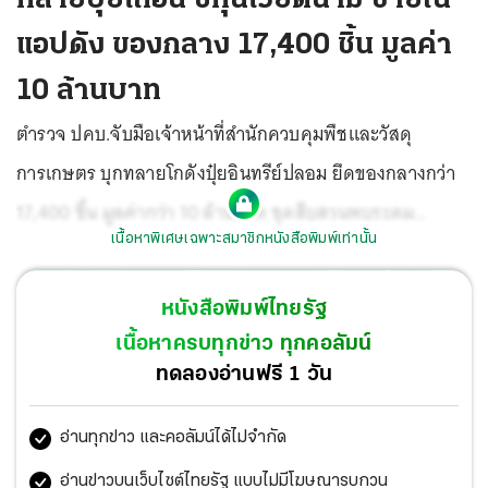
แอปดัง ของกลาง 17,400 ชิ้น มูลค่า
10 ล้านบาท
ตำรวจ ปคบ.จับมือเจ้าหน้าที่สำนักควบคุมพืชและวัสดุ
การเกษตร บุกทลายโกดังปุ๋ยอินทรีย์ปลอม ยึดของกลางกว่า
17,400 ชิ้น มูลค่ากว่า 10 ล้านบาท ชุดสืบสวนพบระดม
เนื้อหาพิเศษเฉพาะสมาชิกหนังสือพิมพ์เท่านั้น
โฆษณาขายผ่านแพลตฟอร์มออนไลน์ชื่อดัง ทั้งติ๊กต่อก เฟ
ซบุ๊ก และลาซาด้า ตรวจสอบแล้วไม่ผ่านการตรวจสอบ
หนังสือพิมพ์ไทยรัฐ
คุณภาพและขออนุญาตนำมาขายในประเทศ ราคากระปุกละ
เนื้อหาครบทุกข่าว ทุกคอลัมน์
เกือบ 600 บาท ยอดสั่งซื้อทะลักกว่า 300 ใบต่อวัน แต่นายทุน
ทดลองอ่านฟรี 1 วัน
และผู้รับคำสั่งซื้อสินค้าเป็นคนเวียดนามทั้งหมด เร่งขยายผล
อ่านทุกข่าว และคอลัมน์ได้ไม่จำกัด
ล่าตัวมาดำเนินคดีแล้ว
อ่านข่าวบนเว็บไซต์ไทยรัฐ แบบไม่มีโฆษณารบกวน