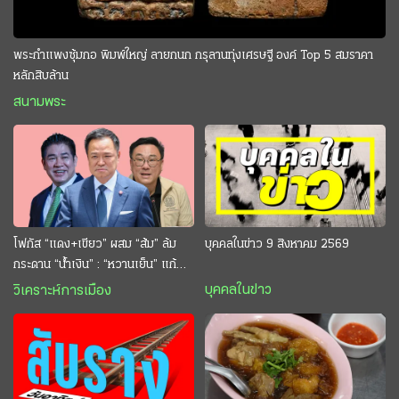
พระกำแพงซุ้มกอ พิมพ์ใหญ่ ลายกนก กรุลานทุ่งเศรษฐี องค์ Top 5 สมราคา
หลักสิบล้าน
สนามพระ
โฟกัส “แดง+เขียว” ผสม “ส้ม” ล้ม
บุคคลในข่าว 9 สิงหาคม 2569
กระดาน “นํ้าเงิน” : “หวานเย็น” แก้
กระหาย “อนุทิน” ดักตีกินสบาย
บุคคลในข่าว
วิเคราะห์การเมือง