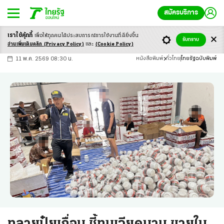
สมัครบริการ
เราใช้คุ้กกี้
เพื่อให้ทุกคนได้ประสบ
การณ์การใช้งานที่ดียิ่งขึ้น
+
ก
ก
-ก
รับทราบ
อ่านเพิ่มเติมคลิก
(Privacy Policy)
และ
(Cookie Policy)
11 พ.ค. 2569 08:30 น.
หนังสือพิมพ์
ทั่วไทย
ไทยรัฐฉบับพิมพ์
ทลายปุ๋ยเถื่อน ชี้ทุนเวียดนาม ขายใน