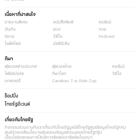
เนื้อหาที่น่าสนใจ
รายงานพิเศษ
หนังสือพิมพ์
คอลัมน์
บันเทิง
ดวง
หวย
นิยาย
วิดีโอ
Podcast
ไลฟ์สไตล์
มัลติมีเดีย
กีฬา
ฟุตบอลต่่างประเทศ
ฟุตบอลไทย
คอลัมน์
ไฟต์สปอร์ต
กีฬาโลก
วิดีโอ
แกลเลอรี่
Carabao 7-a-Side Cup
ช็อปปิ้ง
ไทยรัฐอีเวนต์
เกี่ยวกับไทยรัฐ
กิจกรรม
ร่วมงานกับเรา
เกี่ยวกับไทยรัฐ
มูลนิธิไทยรัฐ
ศูนย์ข้อมูลไทยรัฐ
FAQ
ศูนย์ช่วยเหลือ
นโยบายคุ้มครองข้อมูลส่วนบุคคลไทยรัฐกรุ๊ป
เงื่อนไขข้อตกลงการใช้บริการ
ติดต่อเรา
ติดต่อโฆษณา