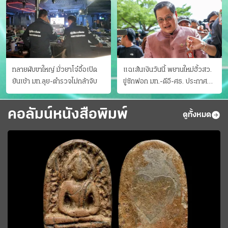
ทลายผับขาใหญ่ มั่วยาโจ๋อื้อเปิด
แฉเส้นเงินวันนี้ พยานใหม่ฮั้วสว.
ยันเช้า มท.ลุย-ตำรวจไม่กล้าจับ
ขู่ซักฟอก มท.-ดีอี-ศธ. ประกาศ
บัญชีท้องถิ่น
คอลัมน์หนังสือพิมพ์
ดูทั้งหมด