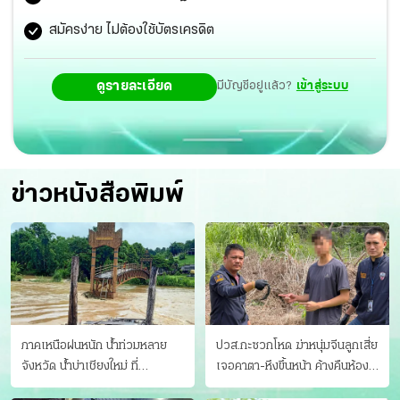
สมัครง่าย ไม่ต้องใช้บัตรเครดิต
ดูรายละเอียด
มีบัญชีอยู่แล้ว?
เข้าสู่ระบบ
ข่าวหนังสือพิมพ์
ภาคเหนือฝนหนัก น้ำท่วมหลาย
ปวส.กะซวกโหด ฆ่าหนุ่มจีนลูกเสี่ย
จังหวัด นํ้าบ่าเชียงใหม่ ที่
เจอคาตา-หึงขึ้นหน้า ค้างคืนห้อง
แม่ฮ่องสอน ซัดสะพานขาด
แฟนสาว