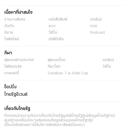
เนื้อหาที่น่าสนใจ
รายงานพิเศษ
หนังสือพิมพ์
คอลัมน์
บันเทิง
ดวง
หวย
นิยาย
วิดีโอ
Podcast
ไลฟ์สไตล์
มัลติมีเดีย
กีฬา
ฟุตบอลต่่างประเทศ
ฟุตบอลไทย
คอลัมน์
ไฟต์สปอร์ต
กีฬาโลก
วิดีโอ
แกลเลอรี่
Carabao 7-a-Side Cup
ช็อปปิ้ง
ไทยรัฐอีเวนต์
เกี่ยวกับไทยรัฐ
กิจกรรม
ร่วมงานกับเรา
เกี่ยวกับไทยรัฐ
มูลนิธิไทยรัฐ
ศูนย์ข้อมูลไทยรัฐ
FAQ
ศูนย์ช่วยเหลือ
นโยบายคุ้มครองข้อมูลส่วนบุคคลไทยรัฐกรุ๊ป
เงื่อนไขข้อตกลงการใช้บริการ
ติดต่อเรา
ติดต่อโฆษณา