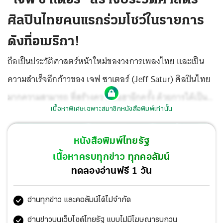
ศิลปินไทยคนแรกร่วมโชว์ในรายการ
ดังที่อเมริกา!
ถือเป็นประวัติศาสตร์หน้าใหม่ของวงการเพลงไทย และเป็น
ความสำเร็จอีกก้าวของ เจฟ ซาเตอร์ (Jeff Satur) ศิลปินไทย
มากความสามารถ ที่สร้างความฮือฮาอีกครั้ง ด้วยการได้เป็น
เนื้อหาพิเศษเฉพาะสมาชิกหนังสือพิมพ์เท่านั้น
ศิลปินไทยคนแรกที่ได้ร่วมโชว์ในรายการชื่อดัง “Good Day
New York” ทางสถานี “WNY W FOX 5” ณ นครนิวยอร์ก เมื่อ
หนังสือพิมพ์ไทยรัฐ
วันที่ 3 มี.ค. โดยมี “Ro sanna Scotto” ผู้ประกาศข่าวมากฝีมือ
เนื้อหาครบทุกข่าว ทุกคอลัมน์
รับหน้าที่ดำเนินรายการ ซึ่งถือเป็นหนึ่งในพิธีกรหลักของ
ทดลองอ่านฟรี 1 วัน
รายการเช้ายอดนิยมประจำช่องในการปรากฏตัวครั้งนี้ โดย
อ่านทุกข่าว และคอลัมน์ได้ไม่จำกัด
“เจฟ ซาเตอร์” ได้ถ่ายทอดพลังเสียงและเสน่ห์อันทรงพลัง ใน
รายการผ่านเพลง “Ride or Die” นำเสนอพลังของ T-POP สู่
อ่านข่าวบนเว็บไซต์ไทยรัฐ แบบไม่มีโฆษณารบกวน