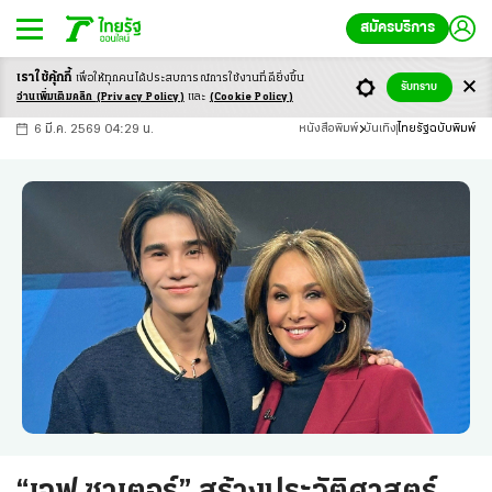
สมัครบริการ
เราใช้คุ้กกี้
เพื่อให้ทุกคนได้ประสบ
การณ์การใช้งานที่ดียิ่งขึ้น
+
ก
ก
-ก
รับทราบ
อ่านเพิ่มเติมคลิก
(Privacy Policy)
และ
(Cookie Policy)
6 มี.ค. 2569 04:29 น.
หนังสือพิมพ์
บันเทิง
ไทยรัฐฉบับพิมพ์
“เจฟ ซาเตอร์” สร้างประวัติศาสตร์