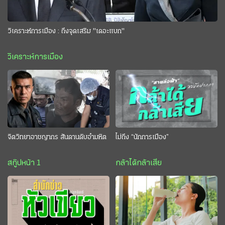
วิเคราะห์การเมือง : ถึงจุดเสริม "เดอะแบก"
วิเคราะห์การเมือง
จิตวิทยาอาชญากร สันดานดิบอำมหิต
ไม่ถึง “นักการเมือง”
สกู๊ปหน้า 1
กล้าได้กล้าเสีย