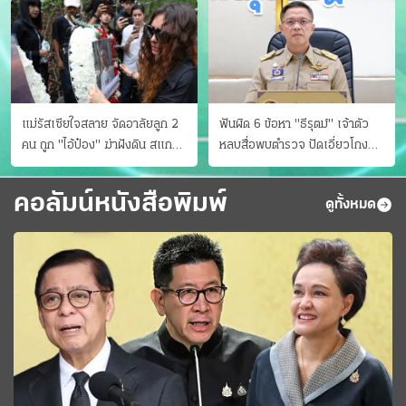
แม่รัสเซียใจสลาย จัดอาลัยลูก 2
ฟันผิด 6 ข้อหา "ธีรุตม์" เจ้าตัว
คน ถูก "ไอ้ป๋อง" ฆ่าฝังดิน สแกน
หลบสื่อพบตำรวจ ปัดเอี่ยวโกง
ไม่มีศพเพิ่ม
สอบท้องถิ่น จ่อบี้รํ่ารวยมากปกติ
คอลัมน์หนังสือพิมพ์
ดูทั้งหมด