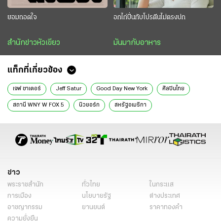
ยอมถอดใจ
อกไก่ปั่นกับโปรตีนไม่ตรงปก
สำนักข่าวหัวเขียว
มันมากับอาหาร
แท็กที่เกี่ยวข้อง
เจฟ ซาเตอร์
Jeff Satur
Good Day New York
ศิลปินไทย
สถานี WNY W FOX 5
นิวยอร์ก
สหรัฐอเมริกา
หนังสือพิมพ์ไทยรัฐ
ข่าวหนังสือพิมพ์
ข่าววันนี้
ไทยรัฐฉบับพิมพ์
ข่าวไทยรัฐ
ข่าว
พระราชสำนัก
ทั่วไทย
ในกระแส
การเมือง
นโยบายรัฐ
ต่างประเทศ
อาชญากรรม
ยานยนต์
ราคาทองคำ
ความยั่งยืน