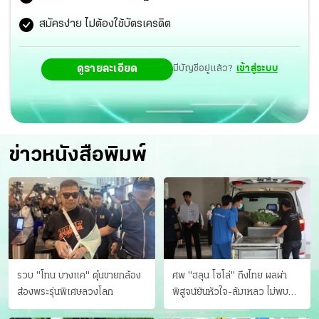
สายตาผู้ชมชาวอเมริกันอย่างเต็มรูปแบบ อีกทั้ง “Rosanna
สมัครง่าย ไม่ต้องใช้บัตรเครดิต
Scotto” ยังได้แชร์ภาพของ เจฟ ผ่าน Instagram Stories
ดูรายละเอียด
มีบัญชีอยู่แล้ว?
เข้าสู่ระบบ
ของเธอ เพิ่มกระแสและการรับรู้ในหมู่ผู้ชมต่างประเทศมากยิ่ง
ขึ้น
ข่าวหนังสือพิมพ์
รวบ "โทน บางแค" ตุ๋นขายกล้อง
ศพ "ฮลุน โซโล่" ถึงไทย ผลผ่า
ส่องพระรุ่นพิเศษลวงโลก
พิสูจน์ยันหัวใจ-ล้มเหลว ไม่พบ
บาดแผล