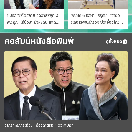
แม่รัสเซียใจสลาย จัดอาลัยลูก 2
ฟันผิด 6 ข้อหา "ธีรุตม์" เจ้าตัว
คน ถูก "ไอ้ป๋อง" ฆ่าฝังดิน สแกน
หลบสื่อพบตำรวจ ปัดเอี่ยวโกง
ไม่มีศพเพิ่ม
สอบท้องถิ่น จ่อบี้รํ่ารวยมากปกติ
คอลัมน์หนังสือพิมพ์
ดูทั้งหมด
วิเคราะห์การเมือง : ถึงจุดเสริม "เดอะแบก"