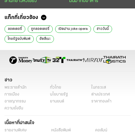
สำนักข่าวหัวเขียว
มันมากับอาหาร
แท็กที่เกี่ยวข้อง
ลอตเตอรี่
ถูกลอตเตอรี่
เปิดม่าน joke opera
ข่าววันนี้
ไทยรัฐฉบับพิมพ์
ฮัตสึเนะ
ข่าว
พระราชสำนัก
ทั่วไทย
ในกระแส
การเมือง
นโยบายรัฐ
ต่างประเทศ
อาชญากรรม
ยานยนต์
ราคาทองคำ
ความยั่งยืน
เนื้อหาที่น่าสนใจ
รายงานพิเศษ
หนังสือพิมพ์
คอลัมน์