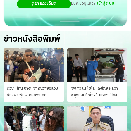
ดูรายละเอียด
มีบัญชีอยู่แล้ว?
เข้าสู่ระบบ
ข่าวหนังสือพิมพ์
รวบ "โทน บางแค" ตุ๋นขายกล้อง
ศพ "ฮลุน โซโล่" ถึงไทย ผลผ่า
ส่องพระรุ่นพิเศษลวงโลก
พิสูจน์ยันหัวใจ-ล้มเหลว ไม่พบ
บาดแผล