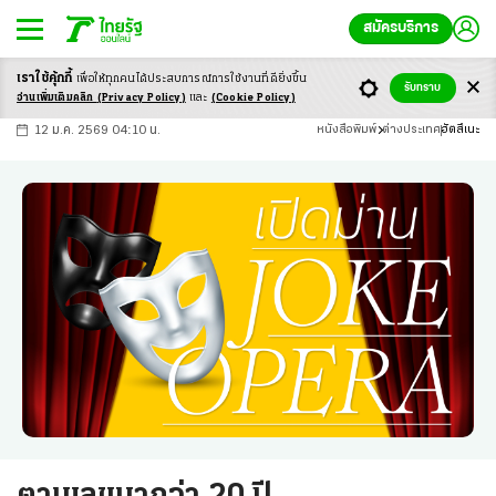
สมัครบริการ
เราใช้คุ้กกี้
เพื่อให้ทุกคนได้ประสบ
การณ์การใช้งานที่ดียิ่งขึ้น
+
ก
ก
-ก
รับทราบ
อ่านเพิ่มเติมคลิก
(Privacy Policy)
และ
(Cookie Policy)
12 ม.ค. 2569 04:10 น.
หนังสือพิมพ์
ต่างประเทศ
ฮัตสึเนะ
ตามเลขมากว่า 20 ปี