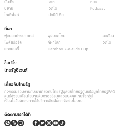
บันเทิง
ดวง
หวย
นิยาย
วิดีโอ
Podcast
ไลฟ์สไตล์
มัลติมีเดีย
กีฬา
ฟุตบอลต่่างประเทศ
ฟุตบอลไทย
คอลัมน์
ไฟต์สปอร์ต
กีฬาโลก
วิดีโอ
แกลเลอรี่
Carabao 7-a-Side Cup
ช็อปปิ้ง
ไทยรัฐอีเวนต์
เกี่ยวกับไทยรัฐ
กิจกรรม
ร่วมงานกับเรา
เกี่ยวกับไทยรัฐ
มูลนิธิไทยรัฐ
ศูนย์ข้อมูลไทยรัฐ
FAQ
ศูนย์ช่วยเหลือ
นโยบายคุ้มครองข้อมูลส่วนบุคคลไทยรัฐกรุ๊ป
เงื่อนไขข้อตกลงการใช้บริการ
ติดต่อเรา
ติดต่อโฆษณา
ติดตามเราได้ที่