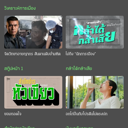
วิเคราะห์การเมือง
จิตวิทยาอาชญากร สันดานดิบอำมหิต
ไม่ถึง “นักการเมือง”
สกู๊ปหน้า 1
กล้าได้กล้าเสีย
ยอมถอดใจ
อกไก่ปั่นกับโปรตีนไม่ตรงปก