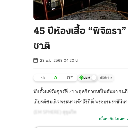
45 ปีห้องเสื้อ “พิจิตร
ชาติ
23 พ.ย. 2568 04:20 น.
+
ก
ก
-ก
ฟังข่าว
Light
นับตั้งแต่วันศุกร์ที่ 21 พฤศจิกายนเป็นต้นมา จ
เกียรติสมเด็จพระนางเจ้าสิริกิติ์ พระบรมราชินี
(EM SPHERE) สุขุมวิท
เนื้อหาพิเศษเฉพาะ