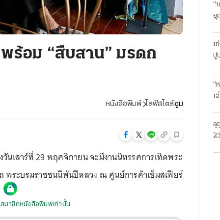
"เ
ยุ
ธุ
เก
า” พร้อม “สืบสาน” มรดก
ปู
"ห
เอ
หนังสือพิมพ์
ไลฟ์สไตล์
ซูม
ดู
23
โร
นถึงวันเสาร์ที่ 29 พฤศจิกายน จะมีงานนิทรรศการเทิดพระ
นาถ พระบรมราชชนนีพันปีหลวง ณ ศูนย์การค้าเอ็มสเฟียร์
สมาชิกหนังสือพิมพ์เท่านั้น