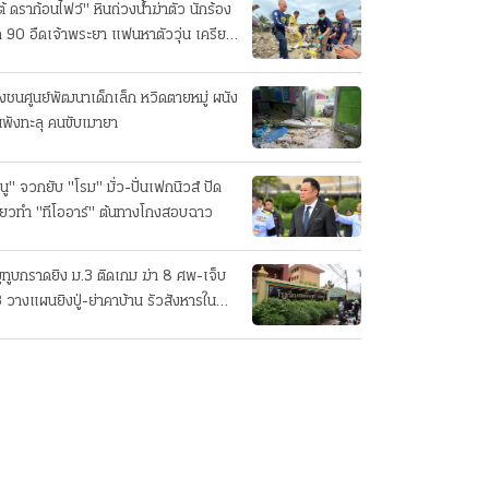
ต้ ดราก้อนไฟว์" หินถ่วงน้ำฆ่าตัว นักร้อง
ค 90 อืดเจ้าพระยา แฟนหาตัววุ่น เครียด
รกิจ!
๋งชนศูนย์พัฒนาเด็กเล็ก หวิดตายหมู่ ผนัง
นพังทะลุ คนขับเมายา
นู" จวกยับ "โรม" มั่ว-ปั่นเฟกนิวส์ ปัด
ี่ยวทํา "ทีโออาร์" ต้นทางโกงสอบฉาว
ยูทูบกราดยิง ม.3 ติดเกม ฆ่า 8 ศพ-เจ็บ
 วางแผนยิงปู่-ย่าคาบ้าน รัวสังหารใน
งเรียนทีละคน