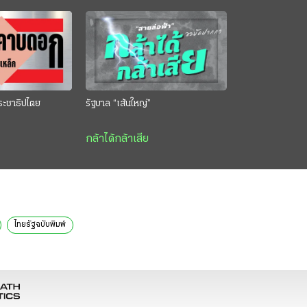
ระชาธิปไตย
รัฐบาล “เส้นใหญ่”
กล้าได้กล้าเสีย
ไทยรัฐฉบับพิมพ์