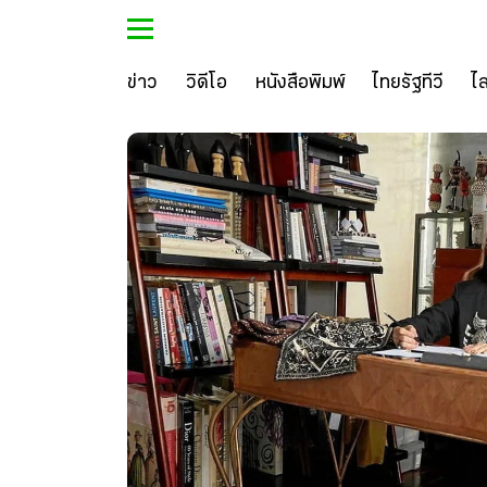
ข่าว
วิดีโอ
หนังสือพิมพ์
ไทยรัฐทีวี
ไ