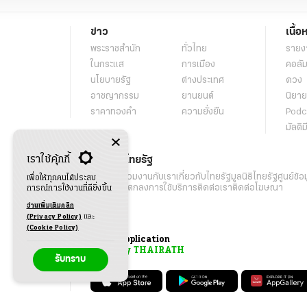
ข่าว
เนื้อ
พระราชสำนัก
ทั่วไทย
รายง
ในกระแส
การเมือง
คอลัม
นโยบายรัฐ
ต่างประเทศ
ดวง
อาชญากรรม
ยานยนต์
นิยาย
ราคาทองคำ
ความยั่งยืน
Podc
มัลติม
เราใช้คุ้กกี้
เกี่ยวกับไทยรัฐ
กิจกรรม
ร่วมงานกับเรา
เกี่ยวกับไทยรัฐ
มูลนิธิไทยรัฐ
ศูนย์ข้อ
เพื่อให้ทุกคนได้ประสบ
เงื่อนไขข้อตกลงการใช้บริการ
ติดต่อเรา
ติดต่อโฆษณา
การณ์การใช้งานที่ดียิ่งขึ้น
อ่านเพิ่มเติมคลิก
(Privacy Policy)
และ
(Cookie Policy)
Application
My THAIRATH
รับทราบ