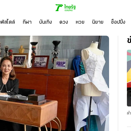
ลฟ์สไตล์
กีฬา
บันเทิง
ดวง
หวย
นิยาย
ช็อปปิ้ง
ข
ตำ