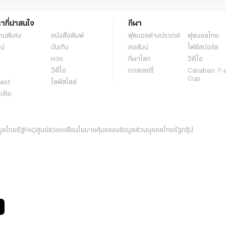
หาที่น่าสนใจ
กีฬา
านพิเศษ
หนังสือพิมพ์
ฟุตบอลต่่างประเทศ
ฟุตบอลไทย
น์
บันเทิง
คอลัมน์
ไฟต์สปอร์ต
หวย
กีฬาโลก
วิดีโอ
วิดีโอ
แกลเลอรี่
Carabao 7-
Cup
ast
ไลฟ์สไตล์
ีเดีย
มูลไทยรัฐ
FAQ
ศูนย์ช่วยเหลือ
นโยบายคุ้มครองข้อมูลส่วนบุคคลไทยรัฐกรุ๊ป