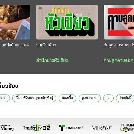
แหล่งมั่วสุม..เสพ
จบครึ่งเดียว
ภัยคุกคามระบอบป
สำนักข่าวหัวเขียว
คาบลูกคาบดอก
กี่ยวข้อง
จิตรา
เจี๊ยบ พิจิตรา บุณยรัตพันธุ์
ห้องเสื้อ
ซูมซอกแซก
ซูม
ข่าววันนี้