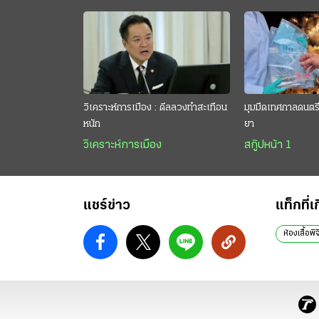
วิเคราะห์การเมือง : ดีลลวงทำสะเทือน
มุมมืดเทศกาลดนตรี 
หนัก
ยา
วิเคราะห์การเมือง
สกู๊ปหน้า 1
แชร์ข่าว
แท็กที่เ
ห้องเสื้อพิ