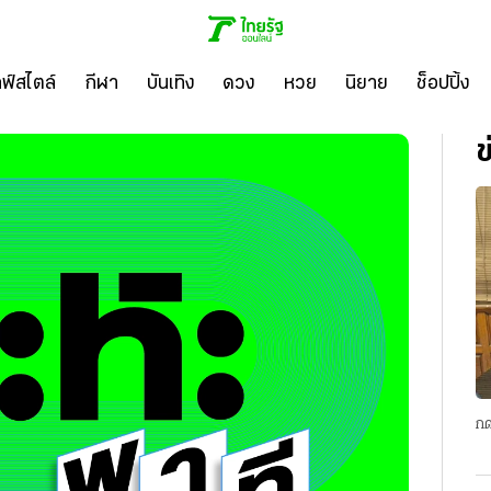
ลฟ์สไตล์
กีฬา
บันเทิง
ดวง
หวย
นิยาย
ช็อปปิ้ง
ข
กด