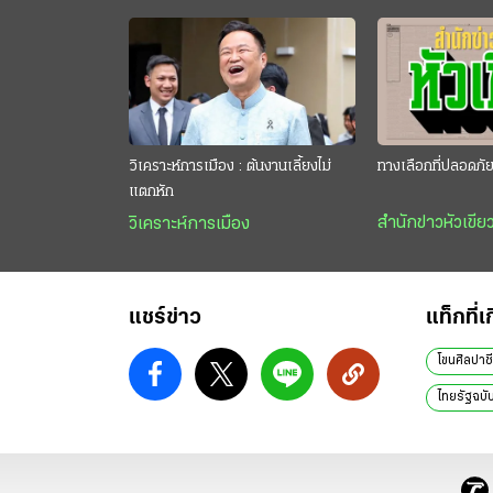
วิเคราะห์การเมือง : ต้นงานเลี้ยงไม่
ทางเลือกที่ปลอดภั
แตกหัก
สำนักข่าวหัวเขีย
วิเคราะห์การเมือง
แชร์ข่าว
แท็กที่เ
โขนศิลปาช
ไทยรัฐฉบับ