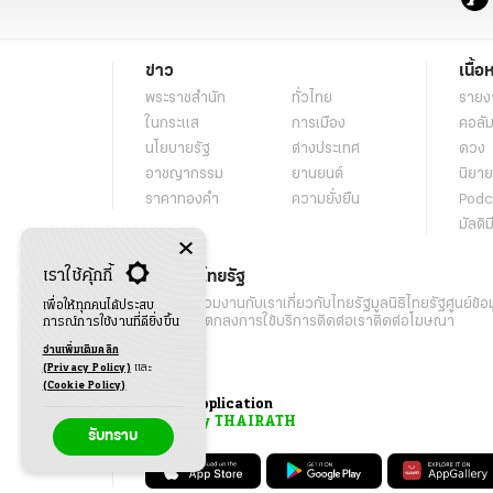
ข่าว
เนื้อ
พระราชสำนัก
ทั่วไทย
รายง
ในกระแส
การเมือง
คอลัม
นโยบายรัฐ
ต่างประเทศ
ดวง
อาชญากรรม
ยานยนต์
นิยาย
ราคาทองคำ
ความยั่งยืน
Podc
มัลติม
เราใช้คุ้กกี้
เกี่ยวกับไทยรัฐ
กิจกรรม
ร่วมงานกับเรา
เกี่ยวกับไทยรัฐ
มูลนิธิไทยรัฐ
ศูนย์ข้อ
เพื่อให้ทุกคนได้ประสบ
เงื่อนไขข้อตกลงการใช้บริการ
ติดต่อเรา
ติดต่อโฆษณา
การณ์การใช้งานที่ดียิ่งขึ้น
อ่านเพิ่มเติมคลิก
(Privacy Policy)
และ
(Cookie Policy)
Application
My THAIRATH
รับทราบ