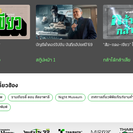
ย
บัญชีดำคอร์รัปชัน บันทึกอัปยศปี’69
“ส้ม–แดง–เขียว” ไ
ว
สกู๊ปหน้า 1
กล้าได้กล้าเสีย
กี่ยวข้อง
ีพ
รามเกียรติ์ ตอน สัตยาพาลี
Night Museum
เทศกาลเที่ยวพิพิธภัณฑ์ยามค่
พิมพ์