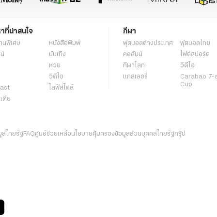
หาที่น่าสนใจ
กีฬา
านพิเศษ
หนังสือพิมพ์
ฟุตบอลต่่างประเทศ
ฟุตบอลไทย
น์
บันเทิง
คอลัมน์
ไฟต์สปอร์ต
หวย
กีฬาโลก
วิดีโอ
วิดีโอ
แกลเลอรี่
Carabao 7-
Cup
ast
ไลฟ์สไตล์
ีเดีย
มูลไทยรัฐ
FAQ
ศูนย์ช่วยเหลือ
นโยบายคุ้มครองข้อมูลส่วนบุคคลไทยรัฐกรุ๊ป