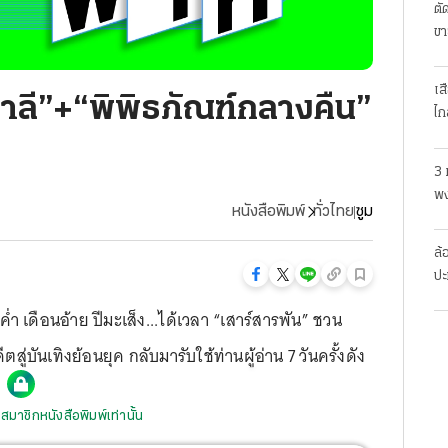
ตั
ขา
เส
พาลี”+“พิพิธภัณฑ์กลางคืน”
ไก
3 
พง
หนังสือพิมพ์
ทั่วไทย
ซูม
สย
ล้
ปะ
่ำ เดือนอ้าย ปีมะเส็ง...ได้เวลา “เสาร์สารพัน” ชวน
บันเทิงย้อนยุค กลับมารับใช้ท่านผู้อ่าน 7 วันครั้งดัง
สมาชิกหนังสือพิมพ์เท่านั้น