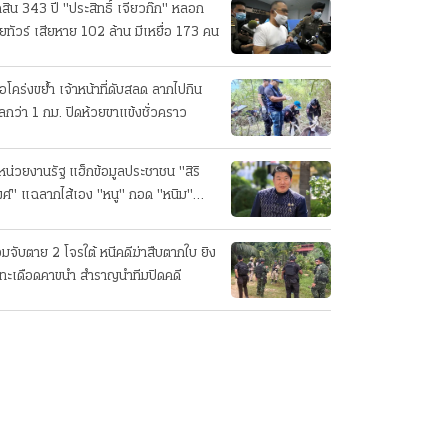
ดสิน 343 ปี "ประสิทธิ์ เจียวก๊ก" หลอก
ยทัวร์ เสียหาย 102 ล้าน มีเหยื่อ 173 คน
ือโคร่งขย้ำ เจ้าหน้าที่ดับสลด ลากไปกิน
ลกว่า 1 กม. ปิดห้วยขาแข้งชั่วคราว
หน่วยงานรัฐ แฮ็กข้อมูลประชาชน "สิริ
ศ์" แฉลากไส้เอง "หนู" กอด "หนิม"
บลือ
อมจับตาย 2 โจรใต้ หนีคดีฆ่าสืบตากใบ ยิง
ทะเดือดคาขนำ สำราญนำทีมปิดคดี