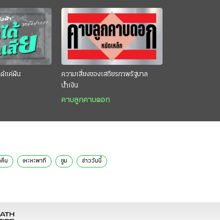
ด้แค่ฝัน
ความเสี่ยงของเสถียรภาพรัฐบาล
น้ำเงิน
คาบลูกคาบดอก
ำคืน
เหะหะพาที
ซูม
ข่าววันนี้