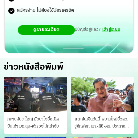
สมัครง่าย ไม่ต้องใช้บัตรเครดิต
ดูรายละเอียด
มีบัญชีอยู่แล้ว?
เข้าสู่ระบบ
ข่าวหนังสือพิมพ์
ทลายผับขาใหญ่ มั่วยาโจ๋อื้อเปิด
แฉเส้นเงินวันนี้ พยานใหม่ฮั้วสว.
ยันเช้า มท.ลุย-ตำรวจไม่กล้าจับ
ขู่ซักฟอก มท.-ดีอี-ศธ. ประกาศ
บัญชีท้องถิ่น