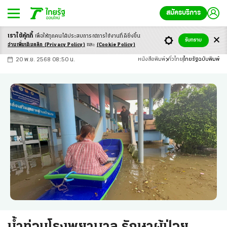
สมัครบริการ
เราใช้คุ้กกี้
เพื่อให้ทุกคนได้ประสบ
การณ์การใช้งานที่ดียิ่งขึ้น
+
ก
ก
-ก
รับทราบ
อ่านเพิ่มเติมคลิก
(Privacy Policy)
และ
(Cookie Policy)
20 พ.ย. 2568 08:50 น.
หนังสือพิมพ์
ทั่วไทย
ไทยรัฐฉบับพิมพ์
น้ำท่วมโรงพยาบาล รักษาผู้ป่วย