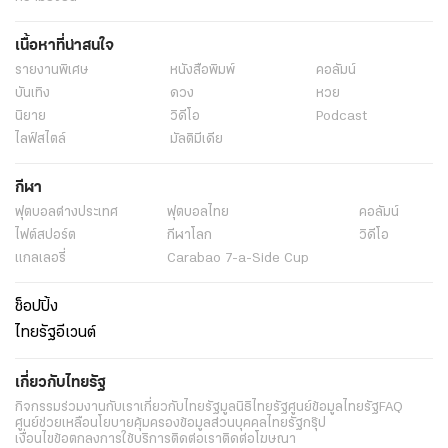
หนังสือพิมพ์ไทยรัฐ
ข่าวหนังสือพิมพ์
ไทยรัฐฉบับพิมพ์
ข่าวไทยรัฐ
เนื้อหาที่น่าสนใจ
ข่าวหน้า 1
รายงานพิเศษ
หนังสือพิมพ์
คอลัมน์
บันเทิง
ดวง
หวย
นิยาย
วิดีโอ
Podcast
ไลฟ์สไตล์
มัลติมีเดีย
กีฬา
ฟุตบอลต่่างประเทศ
ฟุตบอลไทย
คอลัมน์
ไฟต์สปอร์ต
กีฬาโลก
วิดีโอ
แกลเลอรี่
Carabao 7-a-Side Cup
ช็อปปิ้ง
ไทยรัฐอีเวนต์
เกี่ยวกับไทยรัฐ
กิจกรรม
ร่วมงานกับเรา
เกี่ยวกับไทยรัฐ
มูลนิธิไทยรัฐ
ศูนย์ข้อมูลไทยรัฐ
FAQ
ศูนย์ช่วยเหลือ
นโยบายคุ้มครองข้อมูลส่วนบุคคลไทยรัฐกรุ๊ป
เงื่อนไขข้อตกลงการใช้บริการ
ติดต่อเรา
ติดต่อโฆษณา