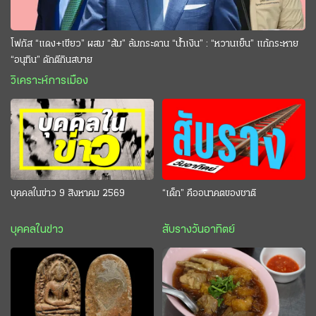
โฟกัส “แดง+เขียว” ผสม “ส้ม” ล้มกระดาน “นํ้าเงิน” : “หวานเย็น” แก้กระหาย
“อนุทิน” ดักตีกินสบาย
วิเคราะห์การเมือง
บุคคลในข่าว 9 สิงหาคม 2569
“เด็ก” คืออนาคตของชาติ
บุคคลในข่าว
สับรางวันอาทิตย์