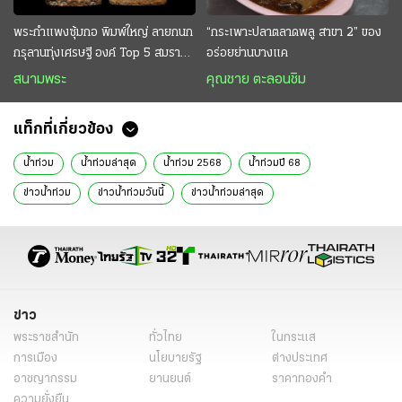
พระกำแพงซุ้มกอ พิมพ์ใหญ่ ลายกนก
“กระเพาะปลาตลาดพลู สาขา 2” ของ
กรุลานทุ่งเศรษฐี องค์ Top 5 สมราคา
อร่อยย่านบางแค
หลักสิบล้าน
สนามพระ
คุณชาย ตะลอนชิม
แท็กที่เกี่ยวข้อง
น้ำท่วม
น้ําท่วมล่าสุด
น้ำท่วม 2568
น้ำท่วมปี 68
ข่าวน้ําท่วม
ข่าวน้ำท่วมวันนี้
ข่าวน้ําท่วมล่าสุด
ข่าวน้ําท่วมล่าสุด 2568
น้ำท่วมภาคเหนือ
น้ำท่วมภาคกลาง
น้ำท่วมภาคอีสาน
น้ำท่วมภาคใต้
น้ำท่วมเชียงใหม่
น้ำท่วมเชียงราย
น้ําท่วมน่าน
น้ำท่วมลำพูน
น้ำท่วมลำปาง
น้ำท่วมตาก
น้ำท่วมสุโขทัย
น้ำท่วมพิจิตร
น้ำท่วมขอนแก่น
ข่าว
พระราชสำนัก
ทั่วไทย
ในกระแส
น้ำท่วมชัยภูมิ
น้ําท่วม สาเหตุ
น้ําท่วม ผลกระทบ
น้ําท่วมขัง
การเมือง
นโยบายรัฐ
ต่างประเทศ
ปัญหาน้ําท่วม
พื้นที่น้ําท่วม
บริจาคน้ําท่วม
สภาพอากาศ
อาชญากรรม
ยานยนต์
ราคาทองคำ
ความยั่งยืน
ข่าวในกระแส
ข่าวทั่วไทย
ข่าววันนี้
ข่าวด่วน
เรื่องเด่น