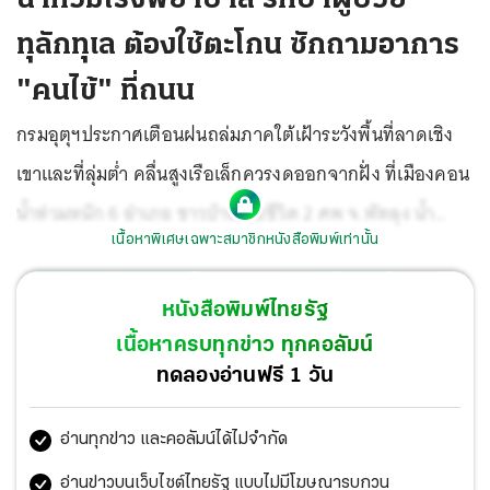
ทุลักทุเล ต้องใช้ตะโกน ซักถามอาการ
"คนไข้" ที่ถนน
กรมอุตุฯประกาศเตือนฝนถล่มภาคใต้เฝ้าระวังพื้นที่ลาดเชิง
เขาและที่ลุ่มต่ำ คลื่นสูงเรือเล็กควรงดออกจากฝั่ง ที่เมืองคอน
น้ำท่วมหนัก 6 อำเภอ ชาวบ้านเสียชีวิต 2 ศพ จ.พัทลุง น้ำ
เนื้อหาพิเศษเฉพาะสมาชิกหนังสือพิมพ์เท่านั้น
ทะลักเข้าตลาด ปภ.ออกประกาศเตือน 11 อำเภอ สุราษฎร์ฯยัง
อ่วมน้ำไหลเชี่ยว จ.นครสวรรค์ น้ำท่วมโรงเรียนครูหาที่สอน
หนังสือพิมพ์ไทยรัฐ
เด็กชั่วคราว จ.อ่างทอง ผู้ป่วยต้องพายเรือไปหาหมอ ชาว
เนื้อหาครบทุกข่าว ทุกคอลัมน์
อยุธยาชีวิตติดเกาะอยู่อย่างลำบาก
ทดลองอ่านฟรี 1 วัน
อ่านทุกข่าว และคอลัมน์ได้ไม่จำกัด
อ่านข่าวบนเว็บไซต์ไทยรัฐ แบบไม่มีโฆษณารบกวน