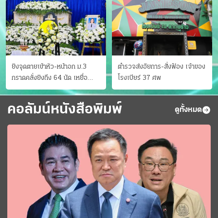
ยิงจุดตายเข้าหัว-หน้าอก ม.3
ตำรวจส่งอัยการ-สั่งฟ้อง เจ้าของ
กราดคลั่งยิงถึง 64 นัด เหยื่อ
โรงเบียร์ 37 ศพ
ด.ญ.12 สิ้นใจเป็นศพ 9
คอลัมน์หนังสือพิมพ์
ดูทั้งหมด