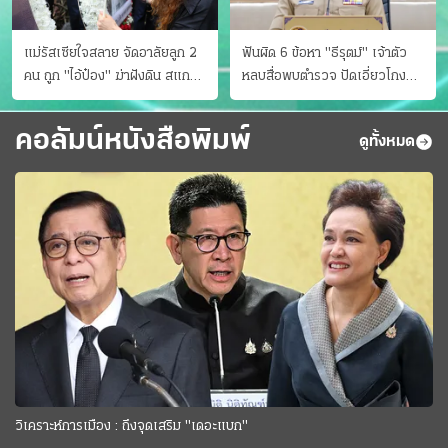
แม่รัสเซียใจสลาย จัดอาลัยลูก 2
ฟันผิด 6 ข้อหา "ธีรุตม์" เจ้าตัว
คน ถูก "ไอ้ป๋อง" ฆ่าฝังดิน สแกน
หลบสื่อพบตำรวจ ปัดเอี่ยวโกง
ไม่มีศพเพิ่ม
สอบท้องถิ่น จ่อบี้รํ่ารวยมากปกติ
คอลัมน์หนังสือพิมพ์
ดูทั้งหมด
วิเคราะห์การเมือง : ถึงจุดเสริม "เดอะแบก"