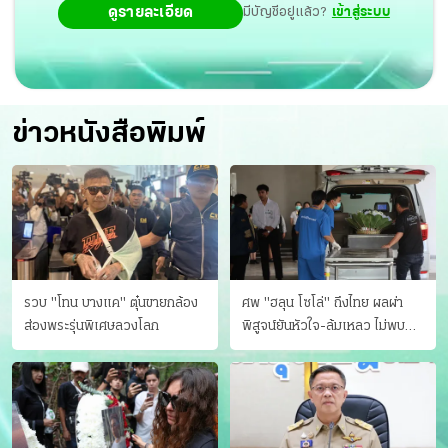
ดูรายละเอียด
มีบัญชีอยู่แล้ว?
เข้าสู่ระบบ
ข่าวหนังสือพิมพ์
รวบ "โทน บางแค" ตุ๋นขายกล้อง
ศพ "ฮลุน โซโล่" ถึงไทย ผลผ่า
ส่องพระรุ่นพิเศษลวงโลก
พิสูจน์ยันหัวใจ-ล้มเหลว ไม่พบ
บาดแผล