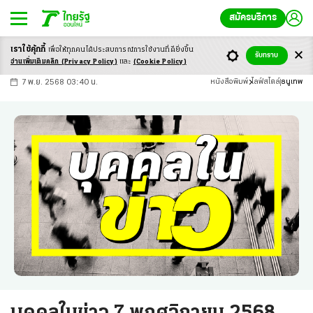
สมัครบริการ
เราใช้คุ้กกี้
เพื่อให้ทุกคนได้ประสบ
การณ์การใช้งานที่ดียิ่งขึ้น
+
ก
ก
-ก
รับทราบ
อ่านเพิ่มเติมคลิก
(Privacy Policy)
และ
(Cookie Policy)
7 พ.ย. 2568 03:40 น.
หนังสือพิมพ์
ไลฟ์สไตล์
ธนูเทพ
บุคคลในข่าว 7 พฤศจิกายน 2568