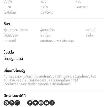
บันเทิง
ดวง
หวย
นิยาย
วิดีโอ
Podcast
ไลฟ์สไตล์
มัลติมีเดีย
กีฬา
ฟุตบอลต่่างประเทศ
ฟุตบอลไทย
คอลัมน์
ไฟต์สปอร์ต
กีฬาโลก
วิดีโอ
แกลเลอรี่
Carabao 7-a-Side Cup
ช็อปปิ้ง
ไทยรัฐอีเวนต์
เกี่ยวกับไทยรัฐ
กิจกรรม
ร่วมงานกับเรา
เกี่ยวกับไทยรัฐ
มูลนิธิไทยรัฐ
ศูนย์ข้อมูลไทยรัฐ
FAQ
ศูนย์ช่วยเหลือ
นโยบายคุ้มครองข้อมูลส่วนบุคคลไทยรัฐกรุ๊ป
เงื่อนไขข้อตกลงการใช้บริการ
ติดต่อเรา
ติดต่อโฆษณา
ติดตามเราได้ที่