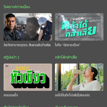
วิเคราะห์การเมือง
จิตวิทยาอาชญากร สันดานดิบอำมหิต
ไม่ถึง “นักการเมือง”
สกู๊ปหน้า 1
กล้าได้กล้าเสีย
ยอมถอดใจ
อกไก่ปั่นกับโปรตีนไม่ตรงปก