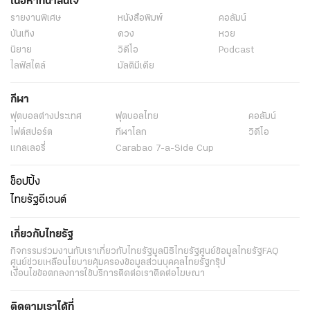
เนื้อหาที่น่าสนใจ
รายงานพิเศษ
หนังสือพิมพ์
คอลัมน์
บันเทิง
ดวง
หวย
นิยาย
วิดีโอ
Podcast
ไลฟ์สไตล์
มัลติมีเดีย
กีฬา
ฟุตบอลต่่างประเทศ
ฟุตบอลไทย
คอลัมน์
ไฟต์สปอร์ต
กีฬาโลก
วิดีโอ
แกลเลอรี่
Carabao 7-a-Side Cup
ช็อปปิ้ง
ไทยรัฐอีเวนต์
เกี่ยวกับไทยรัฐ
กิจกรรม
ร่วมงานกับเรา
เกี่ยวกับไทยรัฐ
มูลนิธิไทยรัฐ
ศูนย์ข้อมูลไทยรัฐ
FAQ
ศูนย์ช่วยเหลือ
นโยบายคุ้มครองข้อมูลส่วนบุคคลไทยรัฐกรุ๊ป
เงื่อนไขข้อตกลงการใช้บริการ
ติดต่อเรา
ติดต่อโฆษณา
ติดตามเราได้ที่