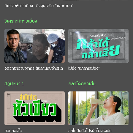
วิเคราะห์การเมือง : ถึงจุดเสริม "เดอะแบก"
วิเคราะห์การเมือง
จิตวิทยาอาชญากร สันดานดิบอำมหิต
ไม่ถึง “นักการเมือง”
สกู๊ปหน้า 1
กล้าได้กล้าเสีย
ยอมถอดใจ
อกไก่ปั่นกับโปรตีนไม่ตรงปก