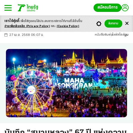
สมัครบริการ
เราใช้คุ้กกี้
เพื่อให้ทุกคนได้ประสบ
การณ์การใช้งานที่ดียิ่งขึ้น
+
ก
ก
-ก
รับทราบ
อ่านเพิ่มเติมคลิก
(Privacy Policy)
และ
(Cookie Policy)
27 เม.ย. 2568 06:07 น.
หนังสือพิมพ์
ไลฟ์สไตล์
ซูม
บันทึก “สนามหลวง” 67 ปี แห่งความ