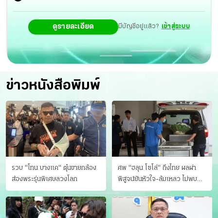
ดูรายละเอียด
มีบัญชีอยู่แล้ว?
เข้าสู่ระบบ
ข่าวหนังสือพิมพ์
รวบ "โทน บางแค" ตุ๋นขายกล้อง
ศพ "ฮลุน โซโล่" ถึงไทย ผลผ่า
ส่องพระรุ่นพิเศษลวงโลก
พิสูจน์ยันหัวใจ-ล้มเหลว ไม่พบ
บาดแผล