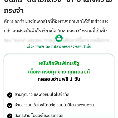
ทรงจำ
ต้องบอกว่า แรงบันดาลใจที่ทีมงานซอกแซกได้รับอย่างแรง
กล้า จนต้องตัดสินใจเขียนถึง “สนามหลวง” สนามที่เป็นทั้ง
ของ “หลวง” และของ “ราษฎร” ในสัปดาห์นี้มาจากคลิปการ
เนื้อหาพิเศษเฉพาะสมาชิกหนังสือพิมพ์เท่านั้น
แสดงคอนเสิร์ตของ “แอ๊ด คาราบาว” กับ “ตูน บอดี้สแลม”
เมื่องาน “มหาสงกรานต์” ที่ผ่านมานี้เอง
หนังสือพิมพ์ไทยรัฐ
เนื้อหาครบทุกข่าว ทุกคอลัมน์
ทดลองอ่านฟรี 1 วัน
อ่านทุกข่าว และคอลัมน์ได้ไม่จำกัด
อ่านข่าวบนเว็บไซต์ไทยรัฐ แบบไม่มีโฆษณารบกวน
สมัครง่าย ไม่ต้องใช้บัตรเครดิต