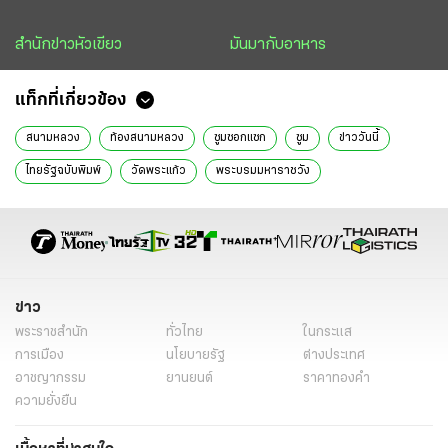
สำนักข่าวหัวเขียว
มันมากับอาหาร
แท็กที่เกี่ยวข้อง
สนามหลวง
ท้องสนามหลวง
ซูมซอกแซก
ซูม
ข่าววันนี้
ไทยรัฐฉบับพิมพ์
วัดพระแก้ว
พระบรมมหาราชวัง
ข่าว
พระราชสำนัก
ทั่วไทย
ในกระแส
การเมือง
นโยบายรัฐ
ต่างประเทศ
อาชญากรรม
ยานยนต์
ราคาทองคำ
ความยั่งยืน