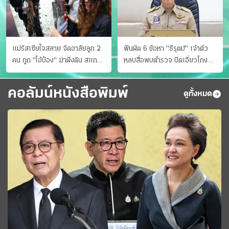
แม่รัสเซียใจสลาย จัดอาลัยลูก 2
ฟันผิด 6 ข้อหา "ธีรุตม์" เจ้าตัว
คน ถูก "ไอ้ป๋อง" ฆ่าฝังดิน สแกน
หลบสื่อพบตำรวจ ปัดเอี่ยวโกง
ไม่มีศพเพิ่ม
สอบท้องถิ่น จ่อบี้รํ่ารวยมากปกติ
คอลัมน์หนังสือพิมพ์
ดูทั้งหมด