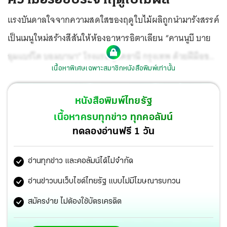
แรงบันดาลใจจากความสดใสของฤดูใบไม้ผลิถูกนำมารังสรรค์
เป็นเมนูใหม่สร้างสีสันให้ห้องอาหารอิตาเลียน “คานนูบี บาย
อุมแบร์โต บอมบานา” โรงแรมดุสิตธานี กรุงเทพ ด้วยฝีมือของ
เนื้อหาพิเศษเฉพาะสมาชิกหนังสือพิมพ์เท่านั้น
“เชฟอังเดร ซัสโต” เพื่อฉลองการมาถึงของฤดูกาลแรกแย้ม
พร้อม เชิดชูวัตถุดิบที่สดใหม่และมีคุณภาพเยี่ยมของฤดูใบไม้
หนังสือพิมพ์ไทยรัฐ
ผลิ โดยทุกเมนูได้รับการปรุงภายใต้ปรัชญาสร้างสรรค์ของ
เนื้อหาครบทุกข่าว ทุกคอลัมน์
“เชฟอุมแบร์โต บอมบานา”
ทดลองอ่านฟรี 1 วัน
อ่านทุกข่าว และคอลัมน์ได้ไม่จำกัด
อ่านข่าวบนเว็บไซต์ไทยรัฐ แบบไม่มีโฆษณารบกวน
สมัครง่าย ไม่ต้องใช้บัตรเครดิต