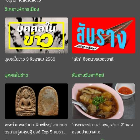
“อนุทิน” ดักตีกินสบาย
วิเคราะห์การเมือง
บุคคลในข่าว 9 สิงหาคม 2569
“เด็ก” คืออนาคตของชาติ
บุคคลในข่าว
สับรางวันอาทิตย์
พระกำแพงซุ้มกอ พิมพ์ใหญ่ ลายกนก
“กระเพาะปลาตลาดพลู สาขา 2” ของ
กรุลานทุ่งเศรษฐี องค์ Top 5 สมราคา
อร่อยย่านบางแค
หลักสิบล้าน