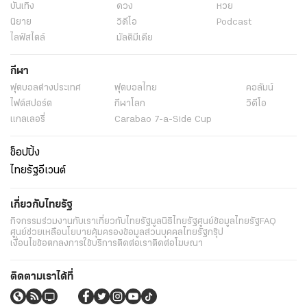
บันเทิง
ดวง
หวย
นิยาย
วิดีโอ
Podcast
ไลฟ์สไตล์
มัลติมีเดีย
กีฬา
ฟุตบอลต่่างประเทศ
ฟุตบอลไทย
คอลัมน์
ไฟต์สปอร์ต
กีฬาโลก
วิดีโอ
แกลเลอรี่
Carabao 7-a-Side Cup
ช็อปปิ้ง
ไทยรัฐอีเวนต์
เกี่ยวกับไทยรัฐ
กิจกรรม
ร่วมงานกับเรา
เกี่ยวกับไทยรัฐ
มูลนิธิไทยรัฐ
ศูนย์ข้อมูลไทยรัฐ
FAQ
ศูนย์ช่วยเหลือ
นโยบายคุ้มครองข้อมูลส่วนบุคคลไทยรัฐกรุ๊ป
เงื่อนไขข้อตกลงการใช้บริการ
ติดต่อเรา
ติดต่อโฆษณา
ติดตามเราได้ที่