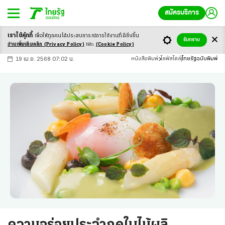
สมัครบริการ
เราใช้คุ้กกี้
เพื่อให้ทุกคนได้ประสบ
การณ์การใช้งานที่ดียิ่งขึ้น
+
ก
ก
-ก
รับทราบ
อ่านเพิ่มเติมคลิก
(Privacy Policy)
และ
(Cookie Policy)
19 เม.ย. 2568 07:02 น.
หนังสือพิมพ์
ไลฟ์สไตล์
ไทยรัฐฉบับพิมพ์
ความอร่อยประจำฤดูใบไม้ผลิ