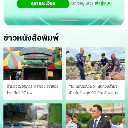
ดูรายละเอียด
มีบัญชีอยู่แล้ว?
เข้าสู่ระบบ
ข่าวหนังสือพิมพ์
ตำรวจส่งอัยการ-สั่งฟ้อง เจ้าของ
"เต้ ดราก้อนไฟว์" หินถ่วงน้ำฆ่า
โรงเบียร์ 37 ศพ
ตัว นักร้องยุค 90 อืดเจ้าพระยา
แฟนหาตัววุ่น เครียดธุรกิจ!