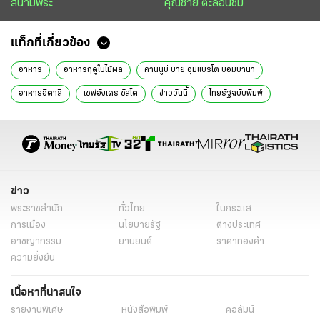
สนามพระ
คุณชาย ตะลอนชิม
แท็กที่เกี่ยวข้อง
อาหาร
อาหารฤดูใบไม้ผลิ
คานนูบี บาย อุมแบร์โต บอมบานา
อาหารอิตาลี
เชฟอังเดร ซัสโต
ข่าววันนี้
ไทยรัฐฉบับพิมพ์
ข่าว
พระราชสำนัก
ทั่วไทย
ในกระแส
การเมือง
นโยบายรัฐ
ต่างประเทศ
อาชญากรรม
ยานยนต์
ราคาทองคำ
ความยั่งยืน
เนื้อหาที่น่าสนใจ
รายงานพิเศษ
หนังสือพิมพ์
คอลัมน์