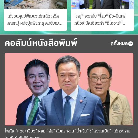
เก๋งชนศูนย์พัฒนาเด็กเล็ก หวิด
"หนู" จวกยับ "โรม" มั่ว-ปั่นเฟ
ตายหมู่ ผนังปูนพังทะลุ คนขับเมา
กนิวส์ ปัดเอี่ยวทํา "ทีโออาร์"
ยา
ต้นทางโกงสอบฉาว
คอลัมน์หนังสือพิมพ์
ดูทั้งหมด
โฟกัส “แดง+เขียว” ผสม “ส้ม” ล้มกระดาน “นํ้าเงิน” : “หวานเย็น” แก้กระหาย