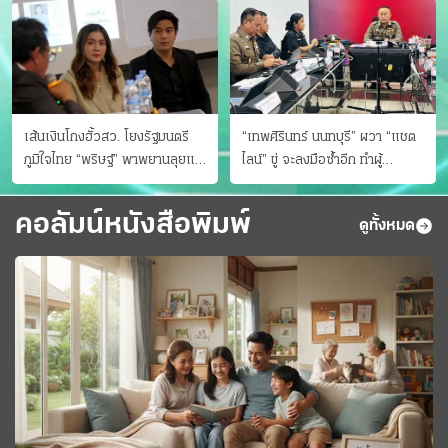
เส้นเงินโกงฮั้วสว. โยงรัฐมนตรี
“เทพศิรินทร์ นนทบุรี” ผวา “แชต
ภูมิใจไทย “พริษฐ์” พาพยานลุยแฉ
ไลน์” ขู่ จะลงมือซ้ำอีก ทําผู้
มีโอนให้คนกกต.ด้วย
ปกครองแตกตื่นแจ้งตำรวจ
คอลัมน์หนังสือพิมพ์
ดูทั้งหมด