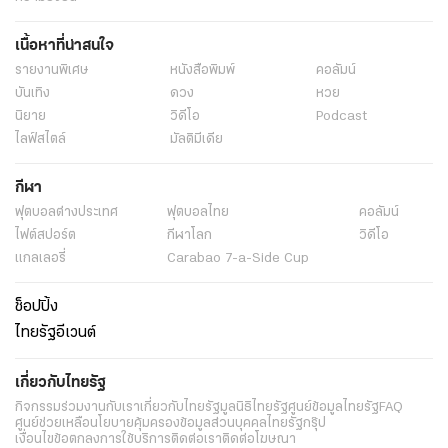
เนื้อหาที่น่าสนใจ
รายงานพิเศษ
หนังสือพิมพ์
คอลัมน์
บันเทิง
ดวง
หวย
นิยาย
วิดีโอ
Podcast
ไลฟ์สไตล์
มัลติมีเดีย
กีฬา
ฟุตบอลต่่างประเทศ
ฟุตบอลไทย
คอลัมน์
ไฟต์สปอร์ต
กีฬาโลก
วิดีโอ
แกลเลอรี่
Carabao 7-a-Side Cup
ช็อปปิ้ง
ไทยรัฐอีเวนต์
เกี่ยวกับไทยรัฐ
กิจกรรม
ร่วมงานกับเรา
เกี่ยวกับไทยรัฐ
มูลนิธิไทยรัฐ
ศูนย์ข้อมูลไทยรัฐ
FAQ
ศูนย์ช่วยเหลือ
นโยบายคุ้มครองข้อมูลส่วนบุคคลไทยรัฐกรุ๊ป
เงื่อนไขข้อตกลงการใช้บริการ
ติดต่อเรา
ติดต่อโฆษณา