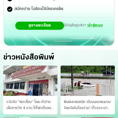
สมัครง่าย ไม่ต้องใช้บัตรเครดิต
ดูรายละเอียด
มีบัญชีอยู่แล้ว?
เข้าสู่ระบบ
ข่าวหนังสือพิมพ์
แจ้งจับ "พ่อเลี้ยง" โหด-ทําร้าย
พิษฝนถล่มหนัก เมืองนครพนมจม
เด็กชายวัย 4 ขวบ ใช้ไฟแช็กลน
จังหวัดริมโขงอ่วม! นํ้าเอ่อระบาย
บาดเจ็บ
ไม่ทัน แม่ปิงทะลักล้น