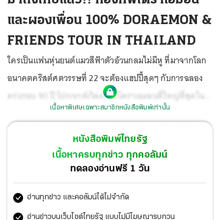
และผองเพื่อน 100% DORAEMON &
FRIENDS TOUR IN THAILAND
ใครเป็นแฟนหุ่นยนต์แมวสีฟ้าตัวอ้วนกลมไม่มีหู ที่มาจากโลก
อนาคตคริสต์ศตวรรษที่ 22 จะต้องแฮปปี้สุดๆ กับการฉลอง
ครบรอบ 90 ปี โปรเจกต์เวิลด์ทัวร์โดราเอมอนที่ใหญ่ที่สุดใน
เนื้อหาพิเศษเฉพาะสมาชิกหนังสือพิมพ์เท่านั้น
โลก เตรียมขนทัพคอลเลกชันหุ่นโดราเอมอน และผองเพื่อน
ขนาดเท่าตัวจริงถึง 111 ตัว พร้อมโดราเอมอนยักษ์ที่มีความสูง
หนังสือพิมพ์ไทยรัฐ
กว่า 12 เมตร และภาพวาดต้นฉบับที่จำลองมาจากการใช้ฝี
เนื้อหาครบทุกข่าว ทุกคอลัมน์
แปรงของ “ฟุจิโกะ เอฟ. ฟุจิโอะ” มาจัดแสดงครั้งแรกใน
ทดลองอ่านฟรี 1 วัน
ประเทศไทย ที่ศูนย์การค้าไอคอนสยาม
อ่านทุกข่าว และคอลัมน์ได้ไม่จำกัด
อ่านข่าวบนเว็บไซต์ไทยรัฐ แบบไม่มีโฆษณารบกวน