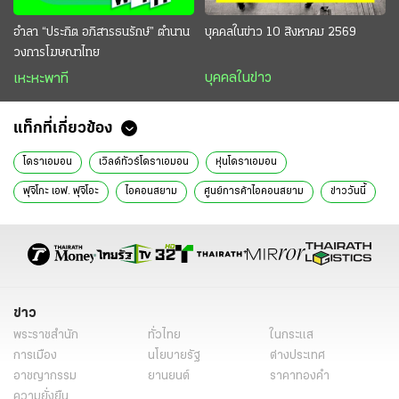
อำลา “ประกิต อภิสารธนรักษ์” ตำนาน
บุคคลในข่าว 10 สิงหาคม 2569
วงการโฆษณาไทย
บุคคลในข่าว
เหะหะพาที
แท็กที่เกี่ยวข้อง
โดราเอมอน
เวิลด์ทัวร์โดราเอมอน
หุ่นโดราเอมอน
ฟุจิโกะ เอฟ. ฟุจิโอะ
ไอคอนสยาม
ศูนย์การค้าไอคอนสยาม
ข่าววันนี้
ไทยรัฐฉบับพิมพ์
ข่าว
พระราชสำนัก
ทั่วไทย
ในกระแส
การเมือง
นโยบายรัฐ
ต่างประเทศ
อาชญากรรม
ยานยนต์
ราคาทองคำ
ความยั่งยืน