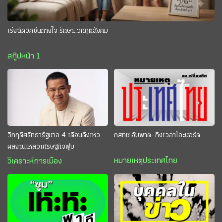
เร่งฉีดวัคซีนทางใจ รักษา..วิกฤติสังคม
สกู๊ปหน้า 1
วิกฤติศรัทธารัฐบาล 4 เดือนดิ่งเหว :
กสทช.อัมพาต–ถึงเวลาโละบอร์ด
ผลงานเหลวเศรษฐกิจฟุบ
หมายเหตุประเทศไทย
วิเคราะห์การเมือง