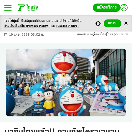
สมัครบริการ
เราใช้คุ้กกี้
เพื่อให้ทุกคนได้ประสบ
การณ์การใช้งานที่ดียิ่งขึ้น
+
ก
ก
-ก
รับทราบ
อ่านเพิ่มเติมคลิก
(Privacy Policy)
และ
(Cookie Policy)
19 เม.ย. 2568 06:02 น.
หนังสือพิมพ์
ไลฟ์สไตล์
ไทยรัฐฉบับพิมพ์
มาถึงไทยแล้ว!! กองทัพโดราเอมอน