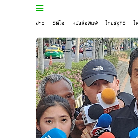
ข่าว
วิดีโอ
หนังสือพิมพ์
ไทยรัฐทีวี
ไ