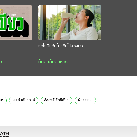
อกไก่ปั่นกับโปรตีนไม่ตรงปก
ว
มันมากับอาหาร
ยะ
เขตสัมพันธวงศ์
ชัชชาติ สิทธิพันธุ์
ผู้วา กทม.