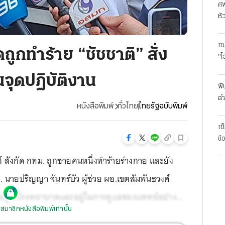
ศพ
หั
แม
ูกทำร้าย “ชัชชาติ” สั่ง
"ไ
ยนจุดปฏิบัติงาน
ฟั
ตำ
หนังสือพิมพ์
ทั่วไทย
ไทยรัฐฉบับพิมพ์
มา
เช
ข้
ังกัด กทม. ถูกชายคนหนึ่งทำร้ายร่างกาย และยัง
 เม.ย. นายปริญญา จันทร์บัว ผู้ช่วย ผอ.เขตสัมพันธวงศ์
วอยู่ในโรงพยาบาลและอยู่ในการดูแลของแพทย์อย่าง
สมาชิกหนังสือพิมพ์เท่านั้น
ินคดีกับคู่กรณีนั้น จะแบ่งเป็น 2 กรณี คือ ผู้ชายที่