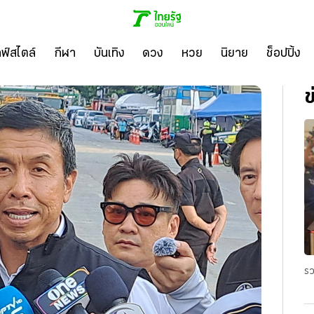
ลฟ์สไตล์
กีฬา
บันเทิง
ดวง
หวย
นิยาย
ช็อปปิ้ง
ข
รว