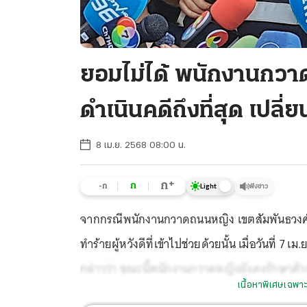
ยอมไม่ได้ พนักงานกวาดถ
ดำเนินคดีถึงที่สุด เปลี่
8 เม.ย. 2568 08:00 น.
+
ก
ก
-ก
ฟังข่าว
Light
จากกรณีพนักงานกวาดถนนหญิง เขตสัมพันธวงศ์ ส
ทำร้ายผู้หวังดีที่เข้าไปช่วยด้วยนั้น เมื่อวันที่ 7
กล่าวว่า ขณะนี้พนักงานกวาดหญิงยังคงรักษาตั
เนื้อหาพิเศษเฉพาะ
ใกล้ชิด เบื้องต้นรู้สึกตัวแล้วส่วนการแจ้งความดำเน