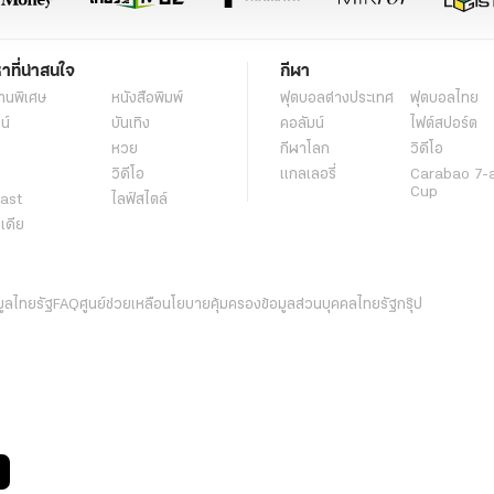
หาที่น่าสนใจ
กีฬา
านพิเศษ
หนังสือพิมพ์
ฟุตบอลต่่างประเทศ
ฟุตบอลไทย
น์
บันเทิง
คอลัมน์
ไฟต์สปอร์ต
หวย
กีฬาโลก
วิดีโอ
วิดีโอ
แกลเลอรี่
Carabao 7-
Cup
ast
ไลฟ์สไตล์
ีเดีย
มูลไทยรัฐ
FAQ
ศูนย์ช่วยเหลือ
นโยบายคุ้มครองข้อมูลส่วนบุคคลไทยรัฐกรุ๊ป