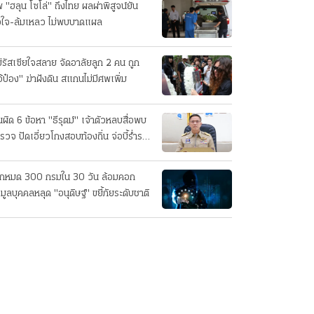
 "ฮลุน โซโล่" ถึงไทย ผลผ่าพิสูจน์ยัน
วใจ-ล้มเหลว ไม่พบบาดแผล
่รัสเซียใจสลาย จัดอาลัยลูก 2 คน ถูก
อ้ป๋อง" ฆ่าฝังดิน สแกนไม่มีศพเพิ่ม
นผิด 6 ข้อหา "ธีรุตม์" เจ้าตัวหลบสื่อพบ
รวจ ปัดเอี่ยวโกงสอบท้องถิ่น จ่อบี้รํ่ารวย
กปกติ
็กหมด 300 กรมใน 30 วัน ล้อมคอก
อมูลบุคคลหลุด "อนุดิษฐ์" ขยี้ภัยระดับชาติ