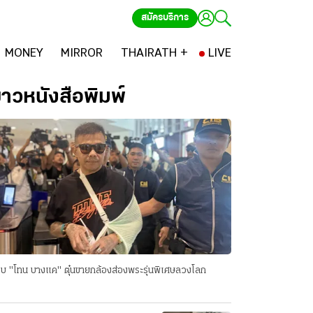
สมัครบริการ
MONEY
MIRROR
THAIRATH +
LIVE
่าวหนังสือพิมพ์
บ "โทน บางแค" ตุ๋นขายกล้องส่องพระรุ่นพิเศษลวงโลก