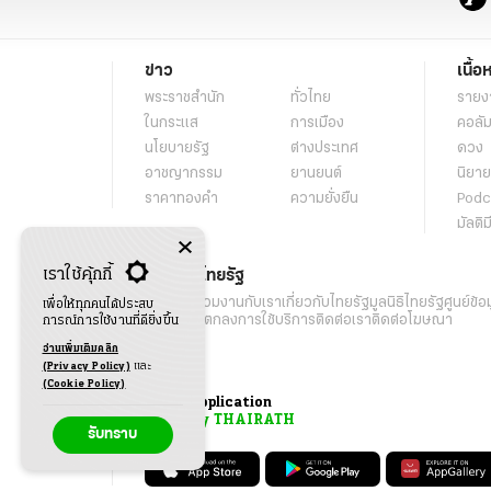
ข่าว
เนื้อ
พระราชสำนัก
ทั่วไทย
รายง
ในกระแส
การเมือง
คอลัม
นโยบายรัฐ
ต่างประเทศ
ดวง
อาชญากรรม
ยานยนต์
นิยาย
ราคาทองคำ
ความยั่งยืน
Podc
มัลติม
เราใช้คุ้กกี้
เกี่ยวกับไทยรัฐ
กิจกรรม
ร่วมงานกับเรา
เกี่ยวกับไทยรัฐ
มูลนิธิไทยรัฐ
ศูนย์ข้อ
เพื่อให้ทุกคนได้ประสบ
เงื่อนไขข้อตกลงการใช้บริการ
ติดต่อเรา
ติดต่อโฆษณา
การณ์การใช้งานที่ดียิ่งขึ้น
อ่านเพิ่มเติมคลิก
(Privacy Policy)
และ
(Cookie Policy)
Application
My THAIRATH
รับทราบ