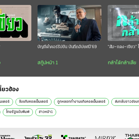
ย
บัญชีดำคอร์รัปชัน บันทึกอัปยศปี’69
“ส้ม–แดง–เขียว” ไ
ว
สกู๊ปหน้า 1
กล้าได้กล้าเสีย
กี่ยวข้อง
็นเตอร์
จับแก๊งคอลเซ็นเตอร์
ถูกหลอกทำงานแก๊งคอลเซ็นเตอร์
ส่งกลับชาวฮ่อง
ไทยรัฐฉบับพิมพ์
ข่าวหน้า1