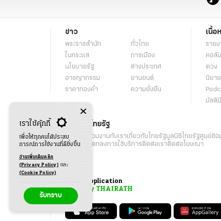
ข่าว
เนื้อ
พระราชสำนัก
ทั่วไทย
รายง
ในกระแส
การเมือง
คอลัม
นโยบายรัฐ
ต่างประเทศ
ดวง
อาชญากรรม
ยานยนต์
นิยาย
ราคาทองคำ
ความยั่งยืน
Podc
มัลติม
เราใช้คุ้กกี้
เกี่ยวกับไทยรัฐ
กิจกรรม
ร่วมงานกับเรา
เกี่ยวกับไทยรัฐ
มูลนิธิไทยรัฐ
ศูนย์ข้อ
เพื่อให้ทุกคนได้ประสบ
เงื่อนไขข้อตกลงการใช้บริการ
ติดต่อเรา
ติดต่อโฆษณา
การณ์การใช้งานที่ดียิ่งขึ้น
อ่านเพิ่มเติมคลิก
(Privacy Policy)
และ
(Cookie Policy)
Application
My THAIRATH
รับทราบ