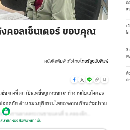
ตั
ขา
เส
๊งคอลเซ็นเตอร์ ขอบคุณ
ไก
3 
พง
หนังสือพิมพ์
ทั่วไทย
ไทยรัฐฉบับพิมพ์
สย
ล้
ปะ
ฮ่องกงที่ตก เป็นเหยื่อถูกหลอกมาทำงานกับแก๊งคอล
างปลอดภัย ด้าน รมว.ยุติธรรมไทยถอดบทเรียนร่วมปราบ
ทหารพรานลาดตระเวนชายแดนที่ อ.คลองลึก
สมาชิกหนังสือพิมพ์เท่านั้น
แก๊งคอลเซ็นเตอร์ในฝั่งปอยเปตลอบข้ามพรมแดน