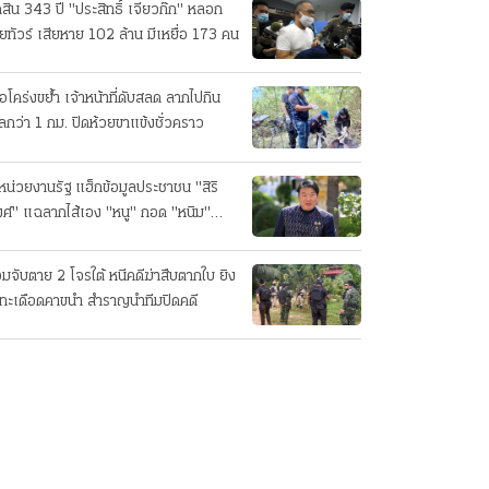
ดสิน 343 ปี "ประสิทธิ์ เจียวก๊ก" หลอก
ยทัวร์ เสียหาย 102 ล้าน มีเหยื่อ 173 คน
ือโคร่งขย้ำ เจ้าหน้าที่ดับสลด ลากไปกิน
ลกว่า 1 กม. ปิดห้วยขาแข้งชั่วคราว
หน่วยงานรัฐ แฮ็กข้อมูลประชาชน "สิริ
ศ์" แฉลากไส้เอง "หนู" กอด "หนิม"
บลือ
อมจับตาย 2 โจรใต้ หนีคดีฆ่าสืบตากใบ ยิง
ทะเดือดคาขนำ สำราญนำทีมปิดคดี