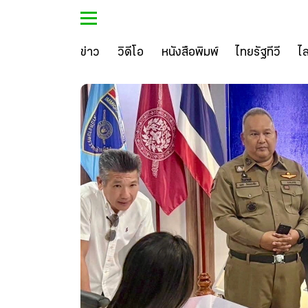
ข่าว
วิดีโอ
หนังสือพิมพ์
ไทยรัฐทีวี
ไ