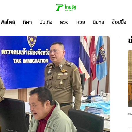
ลฟ์สไตล์
กีฬา
บันเทิง
ดวง
หวย
นิยาย
ช็อปปิ้ง
ข
กด