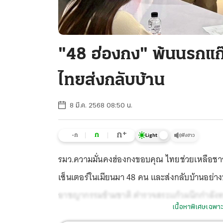
"48 ฮ่องกง" พ้นนรกแก
ไทยส่งกลับบ้าน
8 มี.ค. 2568 08:50 น.
+
ก
ก
-ก
ฟังข่าว
Light
รมว.ความมั่นคงฮ่องกงขอบคุณ ไทยช่วยเหลือชาว
เซ็นเตอร์ในเมียนมา 48 คน และส่งกลับบ้านอย่
อาชญากรรมข้ามชาติ ตำรวจสระแก้วผนึกกำลัง
เนื้อหาพิเศษเฉพาะ
จ.สระแก้ว รวบ 2 หนุ่มจีนคาดหนีการกวาดล้าง