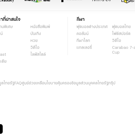
หาที่น่าสนใจ
กีฬา
านพิเศษ
หนังสือพิมพ์
ฟุตบอลต่่างประเทศ
ฟุตบอลไทย
น์
บันเทิง
คอลัมน์
ไฟต์สปอร์ต
หวย
กีฬาโลก
วิดีโอ
วิดีโอ
แกลเลอรี่
Carabao 7-
Cup
ast
ไลฟ์สไตล์
ีเดีย
มูลไทยรัฐ
FAQ
ศูนย์ช่วยเหลือ
นโยบายคุ้มครองข้อมูลส่วนบุคคลไทยรัฐกรุ๊ป