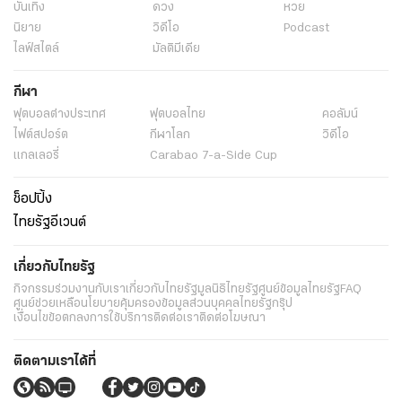
บันเทิง
ดวง
หวย
นิยาย
วิดีโอ
Podcast
ไลฟ์สไตล์
มัลติมีเดีย
กีฬา
ฟุตบอลต่่างประเทศ
ฟุตบอลไทย
คอลัมน์
ไฟต์สปอร์ต
กีฬาโลก
วิดีโอ
แกลเลอรี่
Carabao 7-a-Side Cup
ช็อปปิ้ง
ไทยรัฐอีเวนต์
เกี่ยวกับไทยรัฐ
กิจกรรม
ร่วมงานกับเรา
เกี่ยวกับไทยรัฐ
มูลนิธิไทยรัฐ
ศูนย์ข้อมูลไทยรัฐ
FAQ
ศูนย์ช่วยเหลือ
นโยบายคุ้มครองข้อมูลส่วนบุคคลไทยรัฐกรุ๊ป
เงื่อนไขข้อตกลงการใช้บริการ
ติดต่อเรา
ติดต่อโฆษณา
ติดตามเราได้ที่