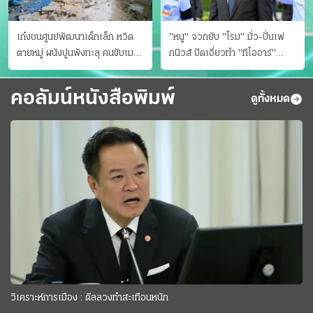
เก๋งชนศูนย์พัฒนาเด็กเล็ก หวิด
"หนู" จวกยับ "โรม" มั่ว-ปั่นเฟ
ตายหมู่ ผนังปูนพังทะลุ คนขับเมา
กนิวส์ ปัดเอี่ยวทํา "ทีโออาร์"
ยา
ต้นทางโกงสอบฉาว
คอลัมน์หนังสือพิมพ์
ดูทั้งหมด
วิเคราะห์การเมือง : ดีลลวงทำสะเทือนหนัก