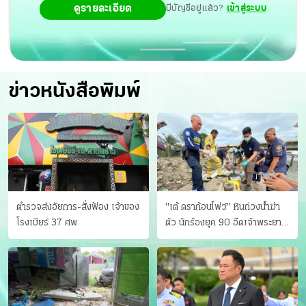
ดูรายละเอียด
มีบัญชีอยู่แล้ว?
เข้าสู่ระบบ
ข่าวหนังสือพิมพ์
ตำรวจส่งอัยการ-สั่งฟ้อง เจ้าของ
"เต้ ดราก้อนไฟว์" หินถ่วงน้ำฆ่า
โรงเบียร์ 37 ศพ
ตัว นักร้องยุค 90 อืดเจ้าพระยา
แฟนหาตัววุ่น เครียดธุรกิจ!