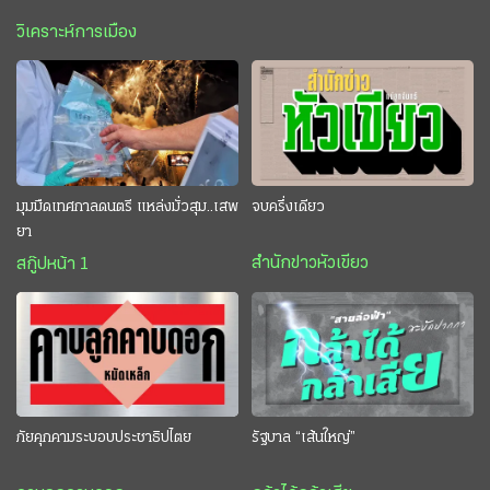
วิเคราะห์การเมือง
มุมมืดเทศกาลดนตรี แหล่งมั่วสุม..เสพ
จบครึ่งเดียว
ยา
สำนักข่าวหัวเขียว
สกู๊ปหน้า 1
ภัยคุกคามระบอบประชาธิปไตย
รัฐบาล “เส้นใหญ่”