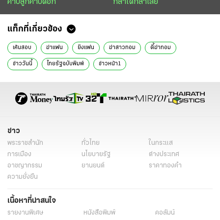
คาบลูกคาบดอก
กล้าได้กล้าเสีย
แท็กที่เกี่ยวข้อง
เค้นสอบ
ฆ่าแฟน
ยิงแฟน
ฆ่าสาวทอม
ดี้ฆ่าทอม
ข่าววันนี้
ไทยรัฐฉบับพิมพ์
ข่าวหน้า1
ข่าว
พระราชสำนัก
ทั่วไทย
ในกระแส
การเมือง
นโยบายรัฐ
ต่างประเทศ
อาชญากรรม
ยานยนต์
ราคาทองคำ
ความยั่งยืน
เนื้อหาที่น่าสนใจ
รายงานพิเศษ
หนังสือพิมพ์
คอลัมน์