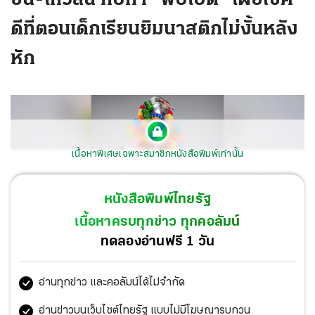
ดีที่ตอนเด็กเรียนยิมนาสติกไม่งั้นหลัง
หัก
เนื้อหาพิเศษเฉพาะสมาชิกหนังสือพิมพ์เท่านั้น
หนังสือพิมพ์ไทยรัฐ
เนื้อหาครบทุกข่าว ทุกคอลัมน์
ทดลองอ่านฟรี 1 วัน
ขายบัตรคอนเสิร์ตใหญ่ 2 รอบ Sold Out อย่างไว ปาล์มมี่
อ่านทุกข่าว และคอลัมน์ได้ไม่จำกัด
ยอมรับว่ากะผิดไปนิด มิตรรักกดบัตรไม่ทัน ไหวมั้ยถ้าเตรียม
เพิ่มรอบ 3 พุธ 11 ก.ย. ณ อิมแพ็ค อารีน่า 1 ทุ่ม มิตรรักรอเฮ
อ่านข่าวบนเว็บไซต์ไทยรัฐ แบบไม่มีโฆษณารบกวน