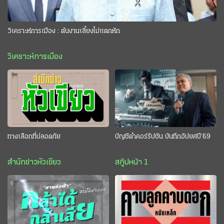
วิเคราะห์การเมือง : ต้นงานเลี้ยงไม่แตกหัก
วิเคราะห์การเมือง
ทางเลือกที่ปลอดภัย
บัญชีดำคอร์รัปชัน บันทึกอัปยศปี’69
สำนักข่าวหัวเขียว
สกู๊ปหน้า 1