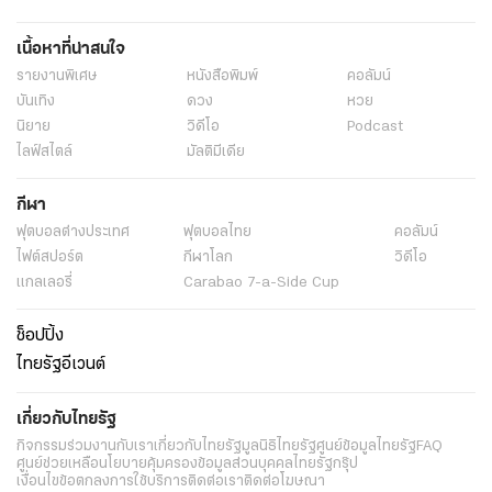
เนื้อหาที่น่าสนใจ
รายงานพิเศษ
หนังสือพิมพ์
คอลัมน์
บันเทิง
ดวง
หวย
นิยาย
วิดีโอ
Podcast
ไลฟ์สไตล์
มัลติมีเดีย
กีฬา
ฟุตบอลต่่างประเทศ
ฟุตบอลไทย
คอลัมน์
ไฟต์สปอร์ต
กีฬาโลก
วิดีโอ
แกลเลอรี่
Carabao 7-a-Side Cup
ช็อปปิ้ง
ไทยรัฐอีเวนต์
เกี่ยวกับไทยรัฐ
กิจกรรม
ร่วมงานกับเรา
เกี่ยวกับไทยรัฐ
มูลนิธิไทยรัฐ
ศูนย์ข้อมูลไทยรัฐ
FAQ
ศูนย์ช่วยเหลือ
นโยบายคุ้มครองข้อมูลส่วนบุคคลไทยรัฐกรุ๊ป
เงื่อนไขข้อตกลงการใช้บริการ
ติดต่อเรา
ติดต่อโฆษณา