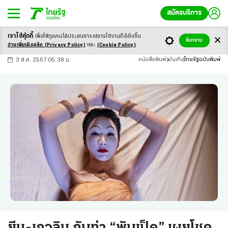
สมัครบริการ
เราใช้คุ้กกี้
เพื่อให้ทุกคนได้ประสบ
การณ์การใช้งานที่ดียิ่งขึ้น
+
ก
ก
-ก
รับทราบ
อ่านเพิ่มเติมคลิก
(Privacy Policy)
และ
(Cookie Policy)
3 ส.ค. 2567 05:38 น.
หนังสือพิมพ์
บันเทิง
ไทยรัฐฉบับพิมพ์
ยีน-เกวลิน กับท่า “พับเป็ด” เผยโชค