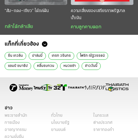
“ส้ม–แดง–เขียว” ได้แค่ฝัน
ความเสี่ยงของเสถียรภาพรัฐบาล
น้ำเงิน
กล้าได้กล้าเสีย
คาบลูกคาบดอก
แท็กที่เกี่ยวข้อง
ยีน เกวลิน
ปาล์มมี่
เกรท วรินทร
โฟร์ท ณัฐวรรธน์
แชมป์ ชนาธิป
คลื่นรบกวน
หมวยซ่า
ข่าววันนี้
ข่าว
พระราชสำนัก
ทั่วไทย
ในกระแส
การเมือง
นโยบายรัฐ
ต่างประเทศ
อาชญากรรม
ยานยนต์
ราคาทองคำ
ความยั่งยืน