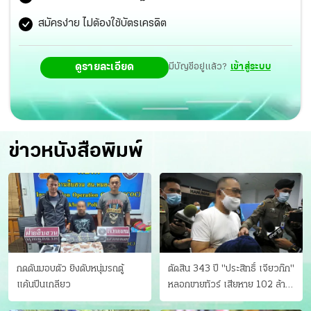
รอฝันเป็นจริง!!
สมัครง่าย ไม่ต้องใช้บัตรเครดิต
ดูรายละเอียด
มีบัญชีอยู่แล้ว?
เข้าสู่ระบบ
ข่าวหนังสือพิมพ์
กดดันมอบตัว ยิงดับหนุ่มรถตู้
ตัดสิน 343 ปี "ประสิทธิ์ เจียวก๊ก"
แค้นปีนเกลียว
หลอกขายทัวร์ เสียหาย 102 ล้าน
มีเหยื่อ 173 คน