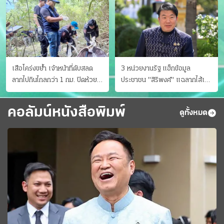
เสือโคร่งขย้ำ เจ้าหน้าที่ดับสลด
3 หน่วยงานรัฐ แฮ็กข้อมูล
ลากไปกินไกลกว่า 1 กม. ปิดห้วย
ประชาชน "สิริพงศ์" แฉลากไส้เอง
ขาแข้งชั่วคราว
"หนู" กอด "หนิม" สยบลือ
คอลัมน์หนังสือพิมพ์
ดูทั้งหมด