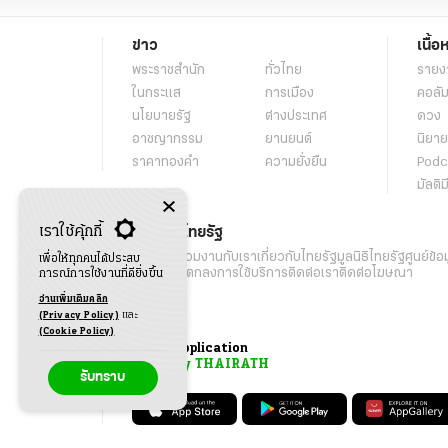
ข่าว
เนื้อ
พระราชสำนัก
ทั่วไทย
รายง
ในกระแส
การเมือง
คอลัม
นโยบายรัฐ
ต่างประเทศ
ดวง
อาชญากรรม
ยานยนต์
นิยาย
ราคาทองคำ
ความยั่งยืน
Podc
มัลติม
เราใช้คุ้กกี้
เกี่ยวกับไทยรัฐ
กิจกรรม
ร่วมงานกับเรา
เกี่ยวกับไทยรัฐ
มูลนิธิไทยรัฐ
ศูนย์ข้อ
เพื่อให้ทุกคนได้ประสบ
เงื่อนไขข้อตกลงการใช้บริการ
ติดต่อเรา
ติดต่อโฆษณา
การณ์การใช้งานที่ดียิ่งขึ้น
อ่านเพิ่มเติมคลิก
(Privacy Policy)
และ
(Cookie Policy)
Application
My THAIRATH
รับทราบ