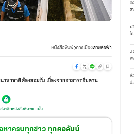
ตั
ขา
เส
ไก
หนังสือพิมพ์
การเมือง
สายล่อฟ้า
3 
พง
สย
ล้
บนานาชาติต้องยอมรับ เนื่องจากสามารถสืบสวน
ปะ
สมาชิกหนังสือพิมพ์เท่านั้น
้อหาครบทุกข่าว ทุกคอลัมน์