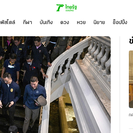
ลฟ์สไตล์
กีฬา
บันเทิง
ดวง
หวย
นิยาย
ช็อปปิ้ง
ข
กด