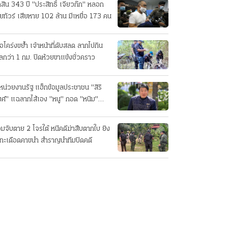
ดสิน 343 ปี "ประสิทธิ์ เจียวก๊ก" หลอก
ยทัวร์ เสียหาย 102 ล้าน มีเหยื่อ 173 คน
ือโคร่งขย้ำ เจ้าหน้าที่ดับสลด ลากไปกิน
ลกว่า 1 กม. ปิดห้วยขาแข้งชั่วคราว
หน่วยงานรัฐ แฮ็กข้อมูลประชาชน "สิริ
ศ์" แฉลากไส้เอง "หนู" กอด "หนิม"
บลือ
อมจับตาย 2 โจรใต้ หนีคดีฆ่าสืบตากใบ ยิง
ทะเดือดคาขนำ สำราญนำทีมปิดคดี