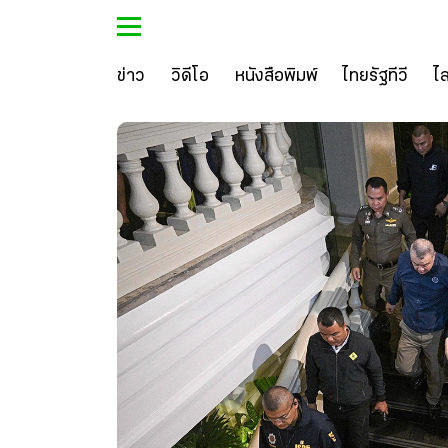
ข่าว
วิดีโอ
หนังสือพิมพ์
ไทยรัฐทีวี
ไ