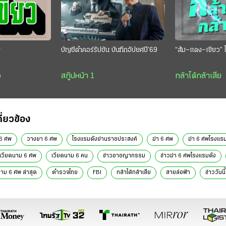
ย
บัญชีดำคอร์รัปชัน บันทึกอัปยศปี’69
“ส้ม–แดง–เขียว” ไ
ว
สกู๊ปหน้า 1
กล้าได้กล้าเสีย
กี่ยวข้อง
 6 ศพ
วางยา 6 ศพ
โรงแรมดังย่านราชประสงค์
ฆ่า 6 ศพ
ฆ่า 6 ศพโรงแรม
วียดนาม 6 ศพ
เวียดนาม 6 คน
ข่าวอาชญากรรม
ข่าวฆ่า 6 ศพโรงแรมดัง
นาม 6 ศพ ล่าสุด
ตำรวจไทย
FBI
กล้าได้กล้าเสีย
สายล่อฟ้า
ข่าววันนี้