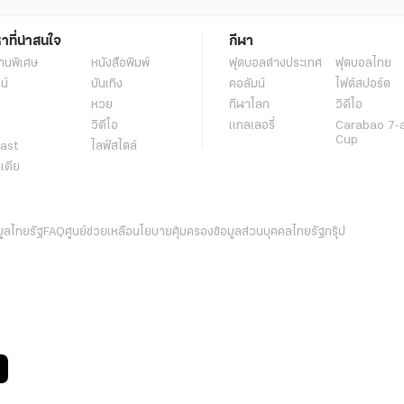
หาที่น่าสนใจ
กีฬา
านพิเศษ
หนังสือพิมพ์
ฟุตบอลต่่างประเทศ
ฟุตบอลไทย
น์
บันเทิง
คอลัมน์
ไฟต์สปอร์ต
หวย
กีฬาโลก
วิดีโอ
วิดีโอ
แกลเลอรี่
Carabao 7-
Cup
ast
ไลฟ์สไตล์
ีเดีย
มูลไทยรัฐ
FAQ
ศูนย์ช่วยเหลือ
นโยบายคุ้มครองข้อมูลส่วนบุคคลไทยรัฐกรุ๊ป