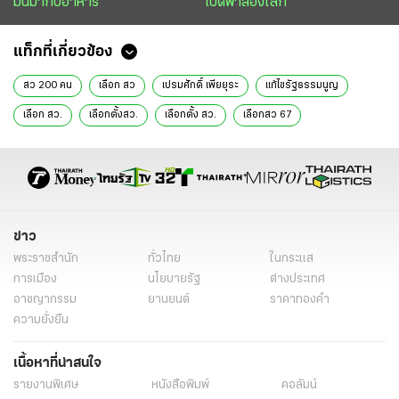
มันมากับอาหาร
เปิดฟ้าส่องโลก
แท็กที่เกี่ยวข้อง
สว 200 คน
เลือก สว
เปรมศักดิ์ เพียยุระ
แก้ไขรัฐธรรมนูญ
เลือก สว.
เลือกตั้งสว.
เลือกตั้ง สว.
เลือกสว 67
เลือก สว 2567
เลือก สว ชุดใหม่
เลือกตั้งสว. 2567
เลือกตั้งสว.ชุดใหม่
สมาชิกวุฒิสภา
สว.
สว2567
สว.ชุดใหม่
บทบรรณาธิการ
ข่าววันนี้
ข่าว
พระราชสำนัก
ทั่วไทย
ในกระแส
การเมือง
นโยบายรัฐ
ต่างประเทศ
อาชญากรรม
ยานยนต์
ราคาทองคำ
ความยั่งยืน
เนื้อหาที่น่าสนใจ
รายงานพิเศษ
หนังสือพิมพ์
คอลัมน์