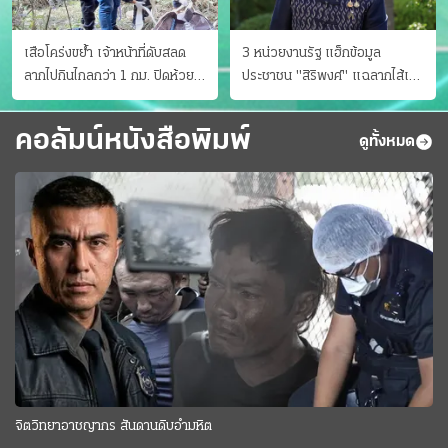
เสือโคร่งขย้ำ เจ้าหน้าที่ดับสลด
3 หน่วยงานรัฐ แฮ็กข้อมูล
ลากไปกินไกลกว่า 1 กม. ปิดห้วย
ประชาชน "สิริพงศ์" แฉลากไส้เอง
ขาแข้งชั่วคราว
"หนู" กอด "หนิม" สยบลือ
คอลัมน์หนังสือพิมพ์
ดูทั้งหมด
จิตวิทยาอาชญากร สันดานดิบอำมหิต