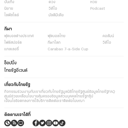
บันเทิง
ดวง
หวย
นิยาย
วิดีโอ
Podcast
ไลฟ์สไตล์
มัลติมีเดีย
กีฬา
ฟุตบอลต่่างประเทศ
ฟุตบอลไทย
คอลัมน์
ไฟต์สปอร์ต
กีฬาโลก
วิดีโอ
แกลเลอรี่
Carabao 7-a-Side Cup
ช็อปปิ้ง
ไทยรัฐอีเวนต์
เกี่ยวกับไทยรัฐ
กิจกรรม
ร่วมงานกับเรา
เกี่ยวกับไทยรัฐ
มูลนิธิไทยรัฐ
ศูนย์ข้อมูลไทยรัฐ
FAQ
ศูนย์ช่วยเหลือ
นโยบายคุ้มครองข้อมูลส่วนบุคคลไทยรัฐกรุ๊ป
เงื่อนไขข้อตกลงการใช้บริการ
ติดต่อเรา
ติดต่อโฆษณา
ติดตามเราได้ที่