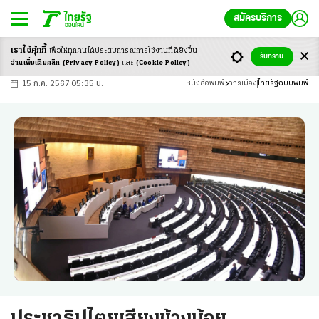
สมัครบริการ
เราใช้คุ้กกี้
เพื่อให้ทุกคนได้ประสบ
การณ์การใช้งานที่ดียิ่งขึ้น
+
ก
ก
-ก
รับทราบ
อ่านเพิ่มเติมคลิก
(Privacy Policy)
และ
(Cookie Policy)
15 ก.ค. 2567 05:35 น.
หนังสือพิมพ์
การเมือง
ไทยรัฐฉบับพิมพ์
ประชาธิปไตยเสียงข้างน้อย