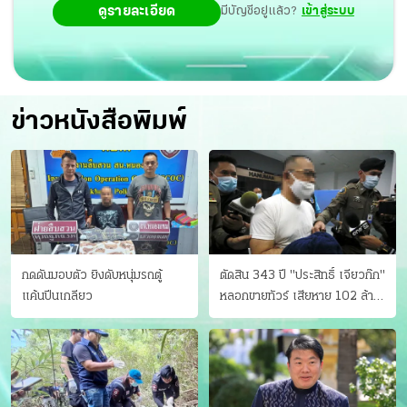
ดูรายละเอียด
มีบัญชีอยู่แล้ว?
เข้าสู่ระบบ
ข่าวหนังสือพิมพ์
กดดันมอบตัว ยิงดับหนุ่มรถตู้
ตัดสิน 343 ปี "ประสิทธิ์ เจียวก๊ก"
แค้นปีนเกลียว
หลอกขายทัวร์ เสียหาย 102 ล้าน
มีเหยื่อ 173 คน