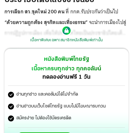
การเลือก สว.ชุดใหม่ 200 คน
ที่ กกต.รับประกันว่าเป็นไป
“ด้วยความถูกต้อง สุจริตและเที่ยงธรรม”
จะนำการเมืองไปสู่
การปฏิรูปการเมือง เพื่อให้ประเทศไทยเป็นประชาธิปไตยเต็ม
เนื้อหาพิเศษเฉพาะสมาชิกหนังสือพิมพ์เท่านั้น
ใบเสียที หรือว่าจะต้องจมปลักอยู่ในระบบเผด็จการนํ้าเน่า
อย่างไม่มีวันสิ้นสุด อย่างที่เป็นมากว่า 92 ปี นับแต่เปลี่ยนแปลง
หนังสือพิมพ์ไทยรัฐ
การปกครอง
เนื้อหาครบทุกข่าว ทุกคอลัมน์
ทดลองอ่านฟรี 1 วัน
อ่านทุกข่าว และคอลัมน์ได้ไม่จำกัด
อ่านข่าวบนเว็บไซต์ไทยรัฐ แบบไม่มีโฆษณารบกวน
สมัครง่าย ไม่ต้องใช้บัตรเครดิต