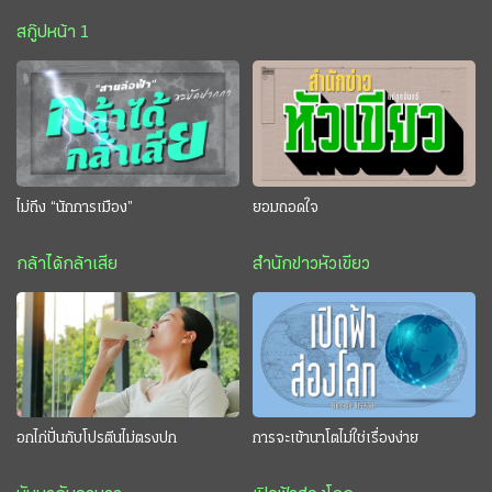
สกู๊ปหน้า 1
ไม่ถึง “นักการเมือง”
ยอมถอดใจ
กล้าได้กล้าเสีย
สำนักข่าวหัวเขียว
อกไก่ปั่นกับโปรตีนไม่ตรงปก
การจะเข้านาโตไม่ใช่เรื่องง่าย