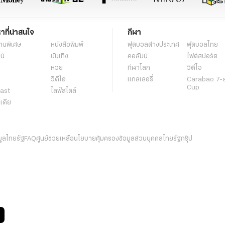
หาที่น่าสนใจ
กีฬา
านพิเศษ
หนังสือพิมพ์
ฟุตบอลต่่างประเทศ
ฟุตบอลไทย
น์
บันเทิง
คอลัมน์
ไฟต์สปอร์ต
หวย
กีฬาโลก
วิดีโอ
วิดีโอ
แกลเลอรี่
Carabao 7-
Cup
ast
ไลฟ์สไตล์
ีเดีย
มูลไทยรัฐ
FAQ
ศูนย์ช่วยเหลือ
นโยบายคุ้มครองข้อมูลส่วนบุคคลไทยรัฐกรุ๊ป