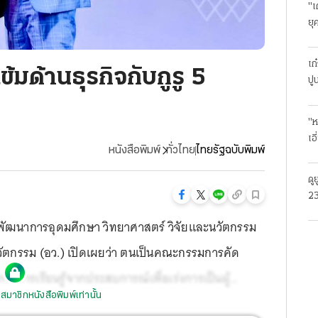
"เ
ยุ
ธุ
เก
้มด้านธุรกิจกับกูรู 5
ปู
"ห
เอ
หนังสือพิมพ์
ทั่วไทย
ไทยรัฐฉบับพิมพ์
ดู
23
โร
ด้านพัฒนาการอุดมศึกษา วิทยาศาสตร์ วิจัยและนวัตกรรม
ัตกรรม (อว.) เปิดเผยว่า ตนเป็นคณะกรรมการคัด
รการเรียนรู้จากประสบการณ์เพื่อเร่งการเป็นผู้
สมาชิกหนังสือพิมพ์เท่านั้น
ิทยาศาสตร์ภูมิภาคร่วมกับพันธมิตรระหว่างประเทศ