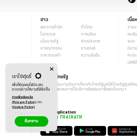
ข่าว
เนื้อ
พระราชสำนัก
ทั่วไทย
รายง
ในกระแส
การเมือง
คอลัม
นโยบายรัฐ
ต่างประเทศ
ดวง
อาชญากรรม
ยานยนต์
นิยาย
ราคาทองคำ
ความยั่งยืน
Podc
มัลติม
เราใช้คุ้กกี้
เกี่ยวกับไทยรัฐ
กิจกรรม
ร่วมงานกับเรา
เกี่ยวกับไทยรัฐ
มูลนิธิไทยรัฐ
ศูนย์ข้อ
เพื่อให้ทุกคนได้ประสบ
เงื่อนไขข้อตกลงการใช้บริการ
ติดต่อเรา
ติดต่อโฆษณา
การณ์การใช้งานที่ดียิ่งขึ้น
อ่านเพิ่มเติมคลิก
(Privacy Policy)
และ
(Cookie Policy)
Application
My THAIRATH
รับทราบ