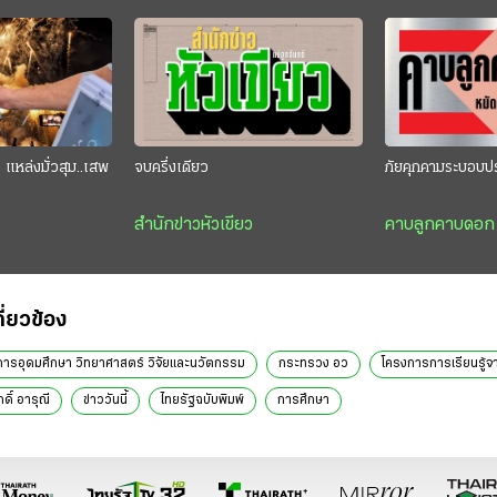
แหล่งมั่วสุม..เสพ
จบครึ่งเดียว
ภัยคุกคามระบอบป
สำนักข่าวหัวเขียว
คาบลูกคาบดอก
กี่ยวข้อง
ารอุดมศึกษา วิทยาศาสตร์ วิจัยและนวัตกรรม
กระทรวง อว
โครงการการเรียนรู้
ักดิ์ อารุณี
ข่าววันนี้
ไทยรัฐฉบับพิมพ์
การศึกษา