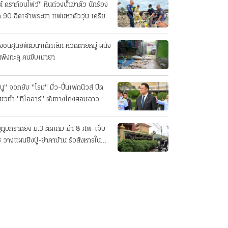
ต้ ดราก้อนไฟว์" หินถ่วงน้ำฆ่าตัว นักร้อง
ค 90 อืดเจ้าพระยา แฟนหาตัววุ่น เครียด
รกิจ!
๋งชนศูนย์พัฒนาเด็กเล็ก หวิดตายหมู่ ผนัง
นพังทะลุ คนขับเมายา
นู" จวกยับ "โรม" มั่ว-ปั่นเฟกนิวส์ ปัด
ี่ยวทํา "ทีโออาร์" ต้นทางโกงสอบฉาว
ยูทูบกราดยิง ม.3 ติดเกม ฆ่า 8 ศพ-เจ็บ
 วางแผนยิงปู่-ย่าคาบ้าน รัวสังหารใน
งเรียนทีละคน