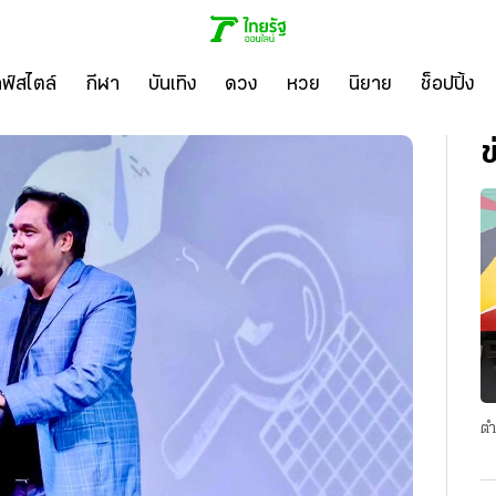
ลฟ์สไตล์
กีฬา
บันเทิง
ดวง
หวย
นิยาย
ช็อปปิ้ง
ข
ตำ