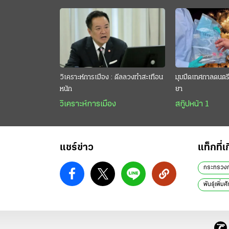
วิเคราะห์การเมือง : ดีลลวงทำสะเทือน
มุมมืดเทศกาลดนตรี 
หนัก
ยา
วิเคราะห์การเมือง
สกู๊ปหน้า 1
แชร์ข่าว
แท็กที่เ
กระทรวงก
พันธุ์เพิ่มศ